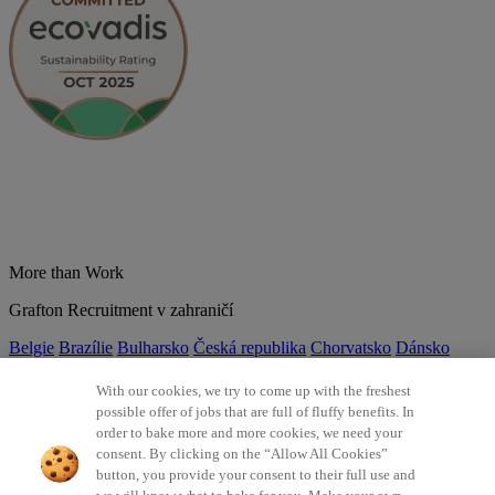
More than Work
Grafton Recruitment v zahraničí
Belgie
Brazílie
Bulharsko
Česká republika
Chorvatsko
Dánsko
Estonsko
Francie
Indie
Itálie
Kolumbie
Litva
Lotyšsko
Maďarsko
Mexiko
Německo
Nizozemsko
Norsko
Polsko
Portugalsko
With our cookies, we try to come up with the freshest
Rumunsko
Slovensko
Španělsko
Srbsko
Švýcarsko
Turecko
Velká
possible offer of jobs that are full of fluffy benefits. In
Británie
order to bake more and more cookies, we need your
consent. By clicking on the “Allow All Cookies”
©2026 Všechna práva vyhrazena Grafton Recruitment
button, you provide your consent to their full use and