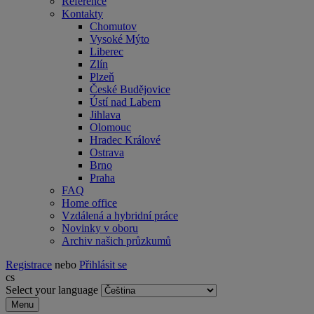
Reference
Kontakty
Chomutov
Vysoké Mýto
Liberec
Zlín
Plzeň
České Budějovice
Ústí nad Labem
Jihlava
Olomouc
Hradec Králové
Ostrava
Brno
Praha
FAQ
Home office
Vzdálená a hybridní práce
Novinky v oboru
Archiv našich průzkumů
Registrace
nebo
Přihlásit se
cs
Select your language
Menu