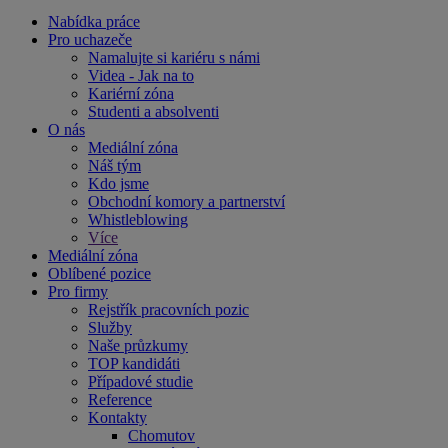
Nabídka práce
Pro uchazeče
Namalujte si kariéru s námi
Videa - Jak na to
Kariérní zóna
Studenti a absolventi
O nás
Mediální zóna
Náš tým
Kdo jsme
Obchodní komory a partnerství
Whistleblowing
Více
Mediální zóna
Oblíbené pozice
Pro firmy
Rejstřík pracovních pozic
Služby
Naše průzkumy
TOP kandidáti
Případové studie
Reference
Kontakty
Chomutov