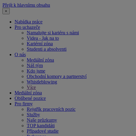
Přejít k hlavnímu obsahu
×
Nabídka práce
Pro uchazeče
Namalujte si kariéru s námi
Videa - Jak na to
Kariérní zóna
Studenti a absolventi
O nás
Mediální zóna
Náš tým
Kdo jsme
Obchodní komory a partnerství
Whistleblowing
Více
Mediální zóna
Oblíbené pozice
Pro firmy
Rejstřík pracovních pozic
Služby
Naše průzkumy
TOP kandidáti
Případové studie