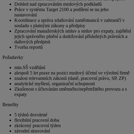
Dohled nad zpracováním mzdových podkladů
Práce v systému Target 2100 a podílení se na jeho
nastavování
Koordinace a správa zdaňování zaměstnanců v zahraničí v
souladu s platnými zákony a předpisy
Zpracování manažerských smluv a smluv pro expaty, zajištění
jejich správného plnění a dodržování příslušných právních a
daňových předpisů
Tvorba reportů
Požadavky
min.SŠ vzdělání
alespoň 5 let praxe na pozici mzdový účetní ve výrobní firmě
znalost relevantních zákonů (daně, pracovní právo, SP, ZP)
analytické myšlení, organizační schopnosti
Zkušenost s účtováním směnného/nepřetržitého provozu a s
expaty
Benefity
5 týdnů dovolené
flexibilní pracovní doba
zkrácený pracovní týden
závodní stravování