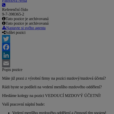
Fikerlová Nella
Referenční číslo
9-7-398365-2
Tato pozice je archivovaná
Tato pozice je archivovaná
Nastavte si svého agenta
Sdílet pozici
Twitter
Facebook
LinkedIn
Popis pozice
Email
Máte již praxi z výrobní firmy na pozici mzdový/mzdová účetní?
Rádi byste se podíleli na vedení menšího mzdového oddělení?
Hledáme kolegy na pozici VEDOUCÍ MZDOVÝ ÚČETNÍ!
Vaší pracovní náplní bude:
Vedení menšího mzdového oddělení a činností tím spojené