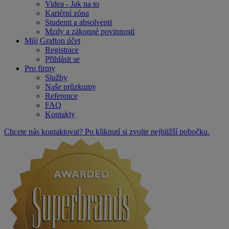
Videa - Jak na to
Kariérní zóna
Studenti a absolventi
Mzdy a zákonné povinnosti
Můj Grafton účet
Registrace
Přihlásit se
Pro firmy
Služby
Naše průzkumy
Reference
FAQ
Kontakty
Chcete nás kontaktovat? Po kliknutí si zvolte nejbližší pobočku.