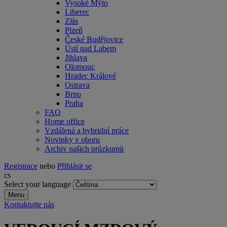
Vysoké Mýto
Liberec
Zlín
Plzeň
České Budějovice
Ústí nad Labem
Jihlava
Olomouc
Hradec Králové
Ostrava
Brno
Praha
FAQ
Home office
Vzdálená a hybridní práce
Novinky v oboru
Archiv našich průzkumů
Registrace
nebo
Přihlásit se
cs
Select your language
Menu
Kontaktujte nás