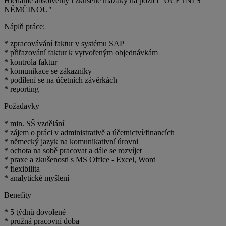
Hledáme absolventy i zkušené mazáky na pozici "ÚČETNÍ S
NĚMČINOU"
Náplň práce:
* zpracovávání faktur v systému SAP
* přiřazování faktur k vytvořeným objednávkám
* kontrola faktur
* komunikace se zákazníky
* podílení se na účetních závěrkách
* reporting
Požadavky
* min. SŠ vzdělání
* zájem o práci v administrativě a účetnictví/financích
* německý jazyk na komunikativní úrovni
* ochota na sobě pracovat a dále se rozvíjet
* praxe a zkušenosti s MS Office - Excel, Word
* flexibilita
* analytické myšlení
Benefity
* 5 týdnů dovolené
* pružná pracovní doba