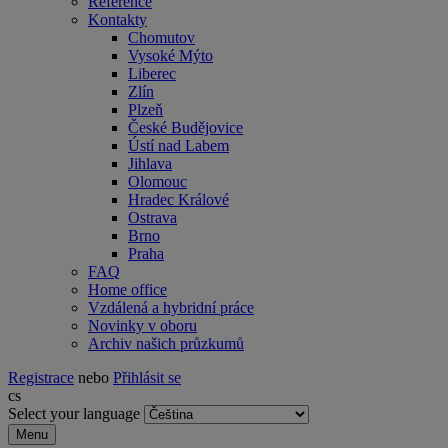
Reference
Kontakty
Chomutov
Vysoké Mýto
Liberec
Zlín
Plzeň
České Budějovice
Ústí nad Labem
Jihlava
Olomouc
Hradec Králové
Ostrava
Brno
Praha
FAQ
Home office
Vzdálená a hybridní práce
Novinky v oboru
Archiv našich průzkumů
Registrace
nebo
Přihlásit se
cs
Select your language
Menu