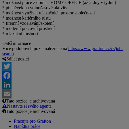
* možnost práce z domu - HOME OFFICE (až 2 dny v týdnu)
* příspěvek na volnočasové aktivity
* možnost využívat relaxačních prostor společnosti
* možnost kariérního růstu
* firemní vzdělávání/školení
* moderní pracovní prostředí
* relaxační místnosti
Další informace
Více podobných pozic naleznete na
https://www.grafton.cz/cs/job-
search
Sdílet pozici
Twitter
Facebook
LinkedIn
Tato pozice je archivovaná
Email
Nastavte si svého agenta
Tato pozice je archivovaná
Pracujte pro Grafton
Nabídka práce