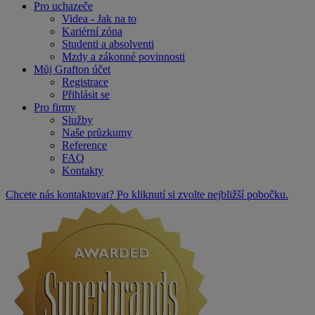
Pro uchazeče
Videa - Jak na to
Kariérní zóna
Studenti a absolventi
Mzdy a zákonné povinnosti
Můj Grafton účet
Registrace
Přihlásit se
Pro firmy
Služby
Naše průzkumy
Reference
FAQ
Kontakty
Chcete nás kontaktovat? Po kliknutí si zvolte nejbližší pobočku.