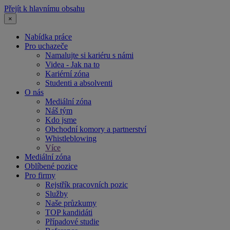
Přejít k hlavnímu obsahu
×
Nabídka práce
Pro uchazeče
Namalujte si kariéru s námi
Videa - Jak na to
Kariérní zóna
Studenti a absolventi
O nás
Mediální zóna
Náš tým
Kdo jsme
Obchodní komory a partnerství
Whistleblowing
Více
Mediální zóna
Oblíbené pozice
Pro firmy
Rejstřík pracovních pozic
Služby
Naše průzkumy
TOP kandidáti
Případové studie