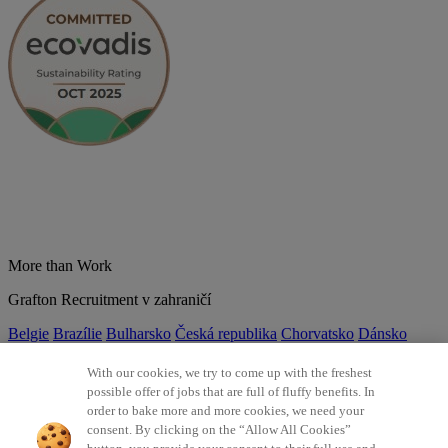
More than Work
Grafton Recruitment v zahraničí
Belgie
Brazílie
Bulharsko
Česká republika
Chorvatsko
Dánsko
Estonsko
Francie
Indie
Itálie
Kolumbie
Litva
Lotyšsko
Maďarsko
Mexiko
Německo
Nizozemsko
Norsko
Polsko
Portugalsko
With our cookies, we try to come up with the freshest
Rumunsko
Slovensko
Španělsko
Srbsko
Švýcarsko
Turecko
Velká
possible offer of jobs that are full of fluffy benefits. In
Británie
order to bake more and more cookies, we need your
consent. By clicking on the “Allow All Cookies”
©2026 Všechna práva vyhrazena Grafton Recruitment