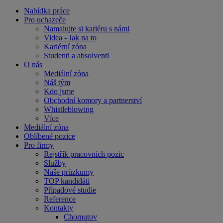
Nabídka práce
Pro uchazeče
Namalujte si kariéru s námi
Videa - Jak na to
Kariérní zóna
Studenti a absolventi
O nás
Mediální zóna
Náš tým
Kdo jsme
Obchodní komory a partnerství
Whistleblowing
Více
Mediální zóna
Oblíbené pozice
Pro firmy
Rejstřík pracovních pozic
Služby
Naše průzkumy
TOP kandidáti
Případové studie
Reference
Kontakty
Chomutov