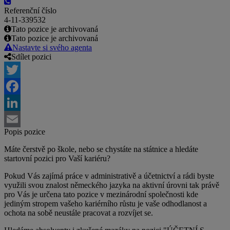
Referenční číslo
4-11-339532
Tato pozice je archivovaná
Tato pozice je archivovaná
Nastavte si svého agenta
Sdílet pozici
Twitter
Facebook
LinkedIn
Popis pozice
Email
Máte čerstvě po škole, nebo se chystáte na státnice a hledáte
startovní pozici pro Vaší kariéru?
Pokud Vás zajímá práce v administrativě a účetnictví a rádi byste
využili svou znalost německého jazyka na aktivní úrovni tak právě
pro Vás je určena tato pozice v mezinárodní společnosti kde
jediným stropem vašeho kariérního růstu je vaše odhodlanost a
ochota na sobě neustále pracovat a rozvíjet se.