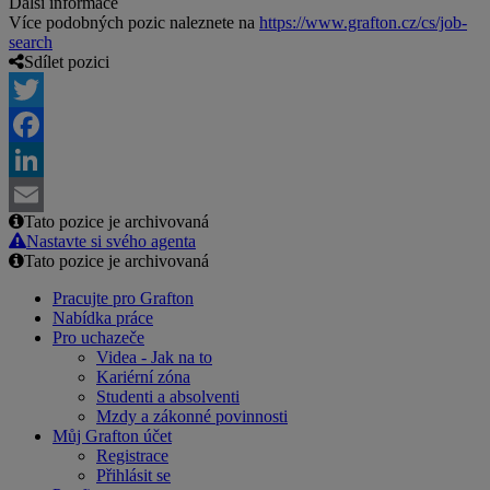
Další informace
Více podobných pozic naleznete na
https://www.grafton.cz/cs/job-
search
Sdílet pozici
Twitter
Facebook
LinkedIn
Tato pozice je archivovaná
Email
Nastavte si svého agenta
Tato pozice je archivovaná
Pracujte pro Grafton
Nabídka práce
Pro uchazeče
Videa - Jak na to
Kariérní zóna
Studenti a absolventi
Mzdy a zákonné povinnosti
Můj Grafton účet
Registrace
Přihlásit se