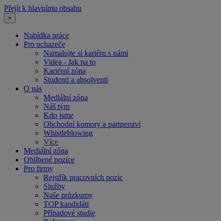
Přejít k hlavnímu obsahu
×
Nabídka práce
Pro uchazeče
Namalujte si kariéru s námi
Videa - Jak na to
Kariérní zóna
Studenti a absolventi
O nás
Mediální zóna
Náš tým
Kdo jsme
Obchodní komory a partnerství
Whistleblowing
Více
Mediální zóna
Oblíbené pozice
Pro firmy
Rejstřík pracovních pozic
Služby
Naše průzkumy
TOP kandidáti
Případové studie