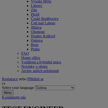
Vysoké Mýto
Liberec
Zlín
Plzeň
České Budějovice
Ústí nad Labem
Jihlava
Olomouc
Hradec Králové
Ostrava
Brno
Praha
FAQ
Home office
Vzdálená a hybridní práce
Novinky v oboru
Archiv našich průzkumů
Registrace
nebo
Přihlásit se
cs
Select your language
Menu
Kontaktujte nás