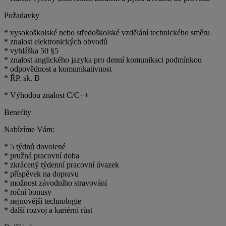
Požadavky
* vysokoškolské nebo středoškolské vzdělání technického směru
* znalost elektronických obvodů
* vyhláška 50 §5
* znalost anglického jazyka pro denní komunikaci podmínkou
* odpovědnost a komunikativnost
* ŘP. sk. B
* Výhodou znalost C/C++
Benefity
Nabízíme Vám:
* 5 týdnů dovolené
* pružná pracovní doba
* zkrácený týdenní pracovní úvazek
* příspěvek na dopravu
* možnost závodního stravování
* roční bonusy
* nejnovější technologie
* další rozvoj a kariérní růst