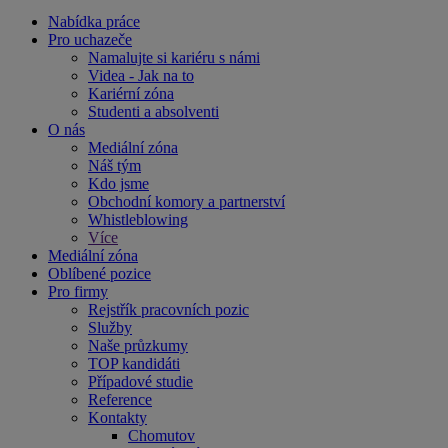
Nabídka práce
Pro uchazeče
Namalujte si kariéru s námi
Videa - Jak na to
Kariérní zóna
Studenti a absolventi
O nás
Mediální zóna
Náš tým
Kdo jsme
Obchodní komory a partnerství
Whistleblowing
Více
Mediální zóna
Oblíbené pozice
Pro firmy
Rejstřík pracovních pozic
Služby
Naše průzkumy
TOP kandidáti
Případové studie
Reference
Kontakty
Chomutov