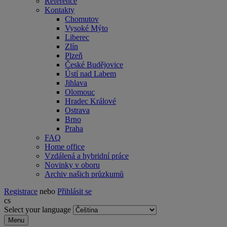
Reference
Kontakty
Chomutov
Vysoké Mýto
Liberec
Zlín
Plzeň
České Budějovice
Ústí nad Labem
Jihlava
Olomouc
Hradec Králové
Ostrava
Brno
Praha
FAQ
Home office
Vzdálená a hybridní práce
Novinky v oboru
Archiv našich průzkumů
Registrace
nebo
Přihlásit se
cs
Select your language
Menu