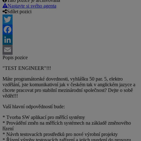
Tato pozice je archivovaná
Nastavte si svého agenta
Sdílet pozici
Twitter
Facebook
LinkedIn
Popis pozice
Email
"TEST ENGINEER"!!!
Máte programátorské dovednosti, vyhlášku 50 par. 5, elektro
vzdělání, jste komunikativní jak v českém tak v anglickém jazyce a
chcete pracovat pro stabilní mezinárodní společnost? Dejte o sobě
vědět!!!
Vaší hlavní odpovědností bude:
* Tvorba SW aplikací pro měřící systémy
* Provádění změn na měřících systémech na základě změnového
řízení
* Návrh testovacích prostředků pro nové výrobní projekty
* Řízení výroby testovacích zařízení a jejich uvedení do provozu