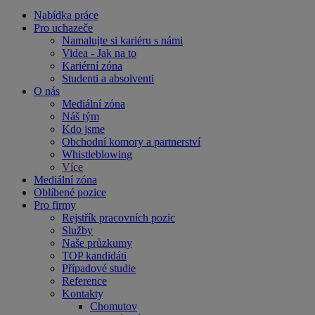
Nabídka práce
Pro uchazeče
Namalujte si kariéru s námi
Videa - Jak na to
Kariérní zóna
Studenti a absolventi
O nás
Mediální zóna
Náš tým
Kdo jsme
Obchodní komory a partnerství
Whistleblowing
Více
Mediální zóna
Oblíbené pozice
Pro firmy
Rejstřík pracovních pozic
Služby
Naše průzkumy
TOP kandidáti
Případové studie
Reference
Kontakty
Chomutov