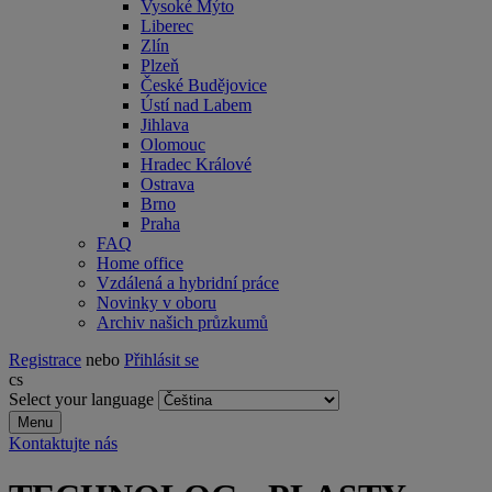
Vysoké Mýto
Liberec
Zlín
Plzeň
České Budějovice
Ústí nad Labem
Jihlava
Olomouc
Hradec Králové
Ostrava
Brno
Praha
FAQ
Home office
Vzdálená a hybridní práce
Novinky v oboru
Archiv našich průzkumů
Registrace
nebo
Přihlásit se
cs
Select your language
Menu
Kontaktujte nás