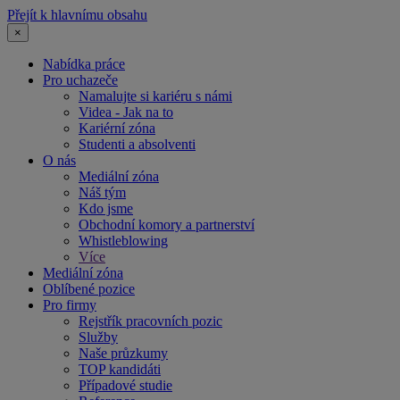
Přejít k hlavnímu obsahu
×
Nabídka práce
Pro uchazeče
Namalujte si kariéru s námi
Videa - Jak na to
Kariérní zóna
Studenti a absolventi
O nás
Mediální zóna
Náš tým
Kdo jsme
Obchodní komory a partnerství
Whistleblowing
Více
Mediální zóna
Oblíbené pozice
Pro firmy
Rejstřík pracovních pozic
Služby
Naše průzkumy
TOP kandidáti
Případové studie