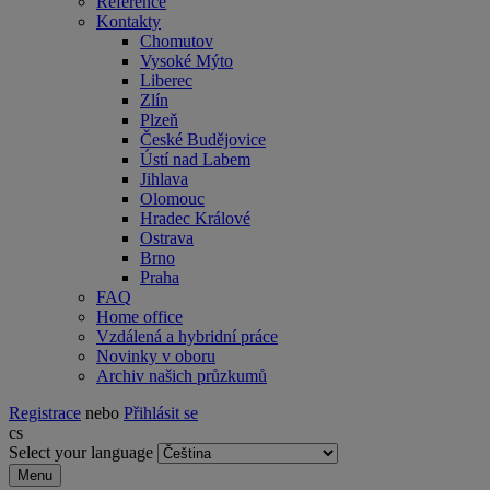
Reference
Kontakty
Chomutov
Vysoké Mýto
Liberec
Zlín
Plzeň
České Budějovice
Ústí nad Labem
Jihlava
Olomouc
Hradec Králové
Ostrava
Brno
Praha
FAQ
Home office
Vzdálená a hybridní práce
Novinky v oboru
Archiv našich průzkumů
Registrace
nebo
Přihlásit se
cs
Select your language
Menu