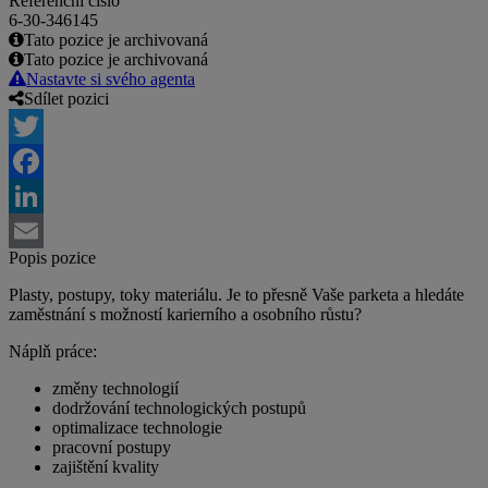
Referenční číslo
6-30-346145
Tato pozice je archivovaná
Tato pozice je archivovaná
Nastavte si svého agenta
Sdílet pozici
Twitter
Facebook
LinkedIn
Popis pozice
Email
Plasty, postupy, toky materiálu. Je to přesně Vaše parketa a hledáte
zaměstnání s možností karierního a osobního růstu?
Náplň práce:
změny technologií
dodržování technologických postupů
optimalizace technologie
pracovní postupy
zajištění kvality