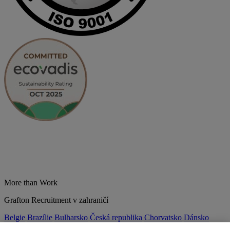
More than Work
Grafton Recruitment v zahraničí
Belgie
Brazílie
Bulharsko
Česká republika
Chorvatsko
Dánsko
Estonsko
Francie
Indie
Itálie
Kolumbie
Litva
Lotyšsko
Maďarsko