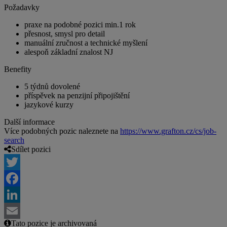
Požadavky
praxe na podobné pozici min.1 rok
přesnost, smysl pro detail
manuální zručnost a technické myšlení
alespoň základní znalost NJ
Benefity
5 týdnů dovolené
příspěvek na penzijní připojištění
jazykové kurzy
Další informace
Více podobných pozic naleznete na
https://www.grafton.cz/cs/job-
search
Sdílet pozici
Twitter
Facebook
LinkedIn
Tato pozice je archivovaná
Email