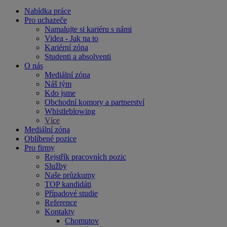
Nabídka práce
Pro uchazeče
Namalujte si kariéru s námi
Videa - Jak na to
Kariérní zóna
Studenti a absolventi
O nás
Mediální zóna
Náš tým
Kdo jsme
Obchodní komory a partnerství
Whistleblowing
Více
Mediální zóna
Oblíbené pozice
Pro firmy
Rejstřík pracovních pozic
Služby
Naše průzkumy
TOP kandidáti
Případové studie
Reference
Kontakty
Chomutov