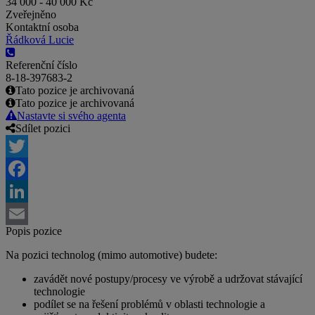
34 000 - 40 000 Kč
Zveřejněno
Kontaktní osoba
Řádková Lucie
Referenční číslo
8-18-397683-2
Tato pozice je archivovaná
Tato pozice je archivovaná
Nastavte si svého agenta
Sdílet pozici
Twitter
Facebook
LinkedIn
Popis pozice
Email
Na pozici technolog (mimo automotive) budete:
zavádět nové postupy/procesy ve výrobě a udržovat stávající
technologie
podílet se na řešení problémů v oblasti technologie a