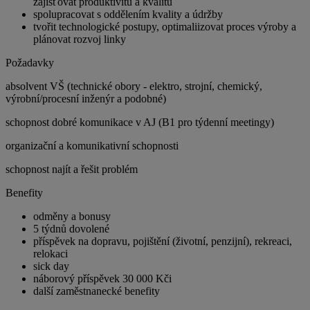
zajišťovat produktivitu a kvalitu
spolupracovat s oddělením kvality a údržby
tvořit technologické postupy, optimaliizovat proces výroby a
plánovat rozvoj linky
Požadavky
absolvent VŠ (technické obory - elektro, strojní, chemický,
výrobní/procesní inženýr a podobné)
schopnost dobré komunikace v AJ (B1 pro týdenní meetingy)
organizační a komunikativní schopnosti
schopnost najít a řešit problém
Benefity
odměny a bonusy
5 týdnů dovolené
příspěvek na dopravu, pojištění (životní, penzijní), rekreaci,
relokaci
sick day
náborový příspěvek 30 000 Kči
další zaměstnanecké benefity