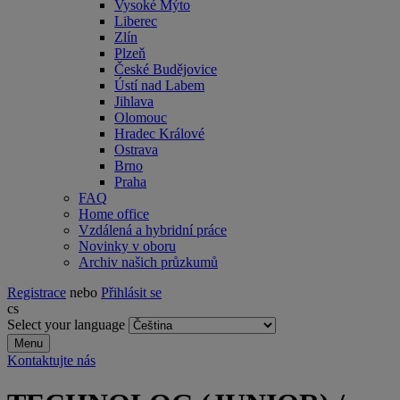
Vysoké Mýto
Liberec
Zlín
Plzeň
České Budějovice
Ústí nad Labem
Jihlava
Olomouc
Hradec Králové
Ostrava
Brno
Praha
FAQ
Home office
Vzdálená a hybridní práce
Novinky v oboru
Archiv našich průzkumů
Registrace
nebo
Přihlásit se
cs
Select your language
Menu
Kontaktujte nás