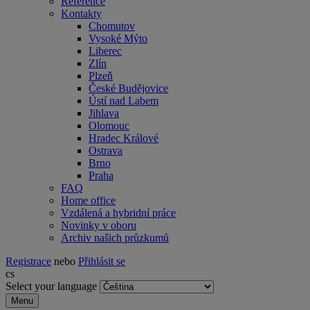
Reference
Kontakty
Chomutov
Vysoké Mýto
Liberec
Zlín
Plzeň
České Budějovice
Ústí nad Labem
Jihlava
Olomouc
Hradec Králové
Ostrava
Brno
Praha
FAQ
Home office
Vzdálená a hybridní práce
Novinky v oboru
Archiv našich průzkumů
Registrace
nebo
Přihlásit se
cs
Select your language
Menu