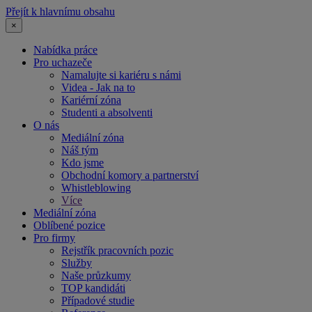
Přejít k hlavnímu obsahu
×
Nabídka práce
Pro uchazeče
Namalujte si kariéru s námi
Videa - Jak na to
Kariérní zóna
Studenti a absolventi
O nás
Mediální zóna
Náš tým
Kdo jsme
Obchodní komory a partnerství
Whistleblowing
Více
Mediální zóna
Oblíbené pozice
Pro firmy
Rejstřík pracovních pozic
Služby
Naše průzkumy
TOP kandidáti
Případové studie