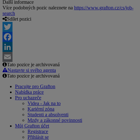
Další informace
Více podobných pozic naleznete na
https://www.grafton.cz/cs/job-
search
Sdílet pozici
Twitter
Facebook
LinkedIn
Tato pozice je archivovaná
Email
Nastavte si svého agenta
Tato pozice je archivovaná
Pracujte pro Grafton
Nabídka práce
Pro uchazeče
Videa - Jak na to
Kariérní zóna
Studenti a absolventi
Mzdy a zákonné povinnosti
Můj Grafton účet
Registrace
Přihlásit se