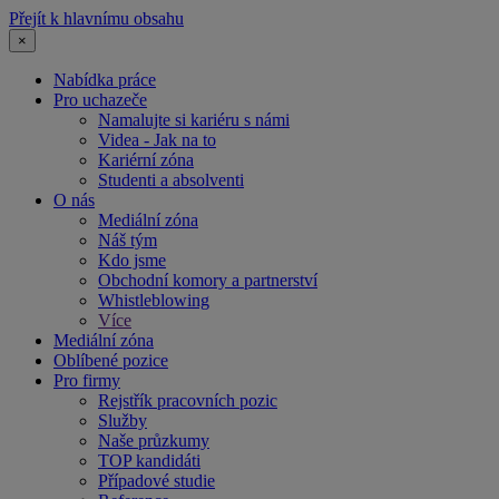
Přejít k hlavnímu obsahu
×
Nabídka práce
Pro uchazeče
Namalujte si kariéru s námi
Videa - Jak na to
Kariérní zóna
Studenti a absolventi
O nás
Mediální zóna
Náš tým
Kdo jsme
Obchodní komory a partnerství
Whistleblowing
Více
Mediální zóna
Oblíbené pozice
Pro firmy
Rejstřík pracovních pozic
Služby
Naše průzkumy
TOP kandidáti
Případové studie