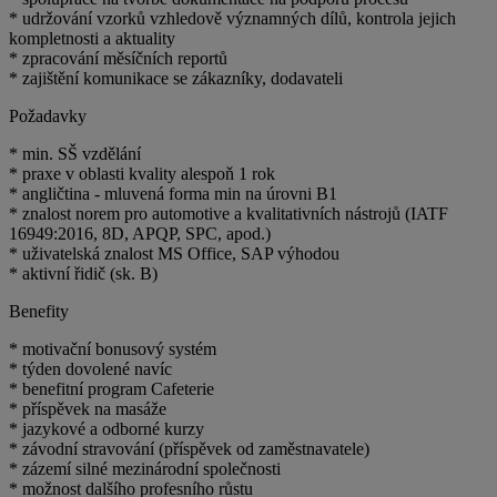
* udržování vzorků vzhledově významných dílů, kontrola jejich
kompletnosti a aktuality
* zpracování měsíčních reportů
* zajištění komunikace se zákazníky, dodavateli
Požadavky
* min. SŠ vzdělání
* praxe v oblasti kvality alespoň 1 rok
* angličtina - mluvená forma min na úrovni B1
* znalost norem pro automotive a kvalitativních nástrojů (IATF
16949:2016, 8D, APQP, SPC, apod.)
* uživatelská znalost MS Office, SAP výhodou
* aktivní řidič (sk. B)
Benefity
* motivační bonusový systém
* týden dovolené navíc
* benefitní program Cafeterie
* příspěvek na masáže
* jazykové a odborné kurzy
* závodní stravování (příspěvek od zaměstnavatele)
* zázemí silné mezinárodní společnosti
* možnost dalšího profesního růstu