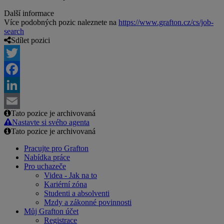
Další informace
Více podobných pozic naleznete na
https://www.grafton.cz/cs/job-
search
Sdílet pozici
Twitter
Facebook
LinkedIn
Tato pozice je archivovaná
Email
Nastavte si svého agenta
Tato pozice je archivovaná
Pracujte pro Grafton
Nabídka práce
Pro uchazeče
Videa - Jak na to
Kariérní zóna
Studenti a absolventi
Mzdy a zákonné povinnosti
Můj Grafton účet
Registrace