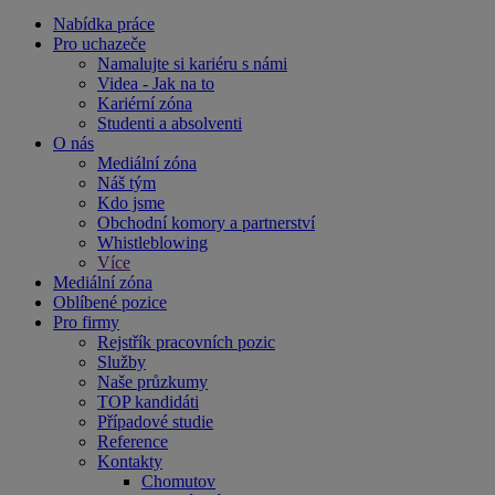
Nabídka práce
Pro uchazeče
Namalujte si kariéru s námi
Videa - Jak na to
Kariérní zóna
Studenti a absolventi
O nás
Mediální zóna
Náš tým
Kdo jsme
Obchodní komory a partnerství
Whistleblowing
Více
Mediální zóna
Oblíbené pozice
Pro firmy
Rejstřík pracovních pozic
Služby
Naše průzkumy
TOP kandidáti
Případové studie
Reference
Kontakty
Chomutov