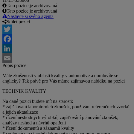
11-21-338868
Tato pozice je archivovaná
Tato pozice je archivovaná
Nastavte si svého agenta
Sdílet pozici
Twitter
Facebook
LinkedIn
Popis pozice
Email
Máte zkušenosti v oblasti kvality v automotive a domluvíte se
anglicky? Tak právě pro Vás máme zajímavou nabídku na pozici
TECHNIK KVALITY
Na dané pozici budete mít na starosti:
* zajišťovaní laboratorních zkoušek, používání referenčních vzorků
a jejich aktualizace
* řízení neshodných výrobků, zajišťování plánování zkoušek,
analýzy neshod a návrhů opatření
* řízení dokumentů a záznamů kvality
* spolupráce na tvorbě dokumentace na podporu procesu