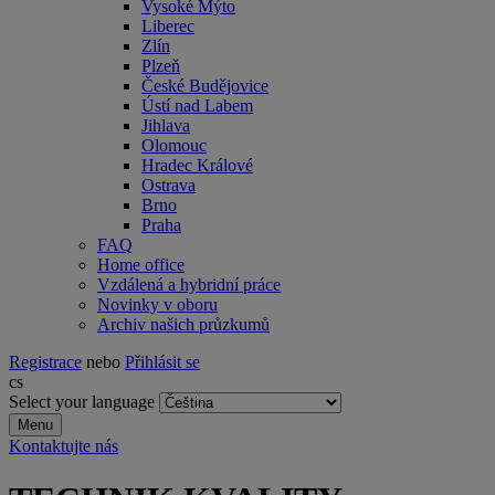
Vysoké Mýto
Liberec
Zlín
Plzeň
České Budějovice
Ústí nad Labem
Jihlava
Olomouc
Hradec Králové
Ostrava
Brno
Praha
FAQ
Home office
Vzdálená a hybridní práce
Novinky v oboru
Archiv našich průzkumů
Registrace
nebo
Přihlásit se
cs
Select your language
Menu
Kontaktujte nás