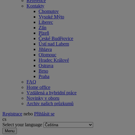
Reference
Kontakty
Chomutov
Vysoké Mýto
Liberec
Zlín
Plzeň
České Budějovice
Ústí nad Labem
Jihlava
Olomouc
Hradec Králové
Ostrava
Brno
Praha
FAQ
Home office
Vzdálená a hybridní práce
Novinky v oboru
Archiv našich průzkumů
Registrace
nebo
Přihlásit se
cs
Select your language
Menu