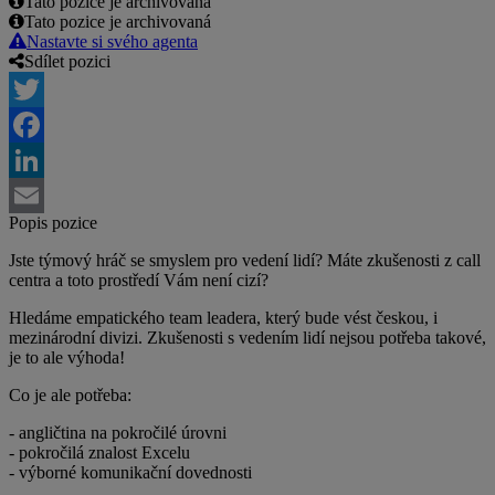
Tato pozice je archivovaná
Tato pozice je archivovaná
Nastavte si svého agenta
Sdílet pozici
Twitter
Facebook
LinkedIn
Popis pozice
Email
Jste týmový hráč se smyslem pro vedení lidí? Máte zkušenosti z call
centra a toto prostředí Vám není cizí?
Hledáme empatického team leadera, který bude vést českou, i
mezinárodní divizi. Zkušenosti s vedením lidí nejsou potřeba takové,
je to ale výhoda!
Co je ale potřeba:
- angličtina na pokročilé úrovni
- pokročilá znalost Excelu
- výborné komunikační dovednosti