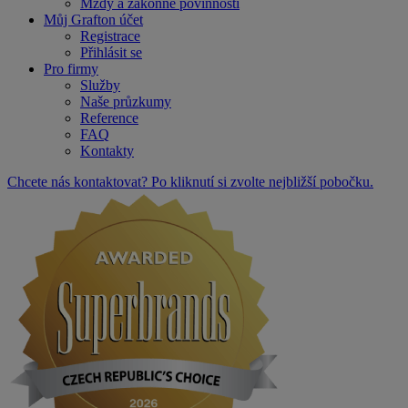
Mzdy a zákonné povinnosti
Můj Grafton účet
Registrace
Přihlásit se
Pro firmy
Služby
Naše průzkumy
Reference
FAQ
Kontakty
Chcete nás kontaktovat? Po kliknutí si zvolte nejbližší pobočku.