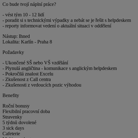
Co bude tvojí náplní práce?
- vést tým 10 - 12 lidí
- poradit si s technickými výpadky a nebát se je řešit s helpdeskem
- reporty informovat vedení o aktuální situaci v oddělení
Nástup: Ihned
Lokalita: Karlín - Praha 8
Požadavky
- Ukončené SŠ nebo VŠ vzdělání
- Plynulá angličtina - komunikace s anglickým helpdeskem
- Pokročilá znalost Excelu
- Zkušenost z Call centra
- Zkušenosti z vedoucích pozic výhodou
Benefity
Roční bonusy
Flexibilní pracovní doba
Stravenky
5 týdnů dovolené
3 sick days
Cafeterie