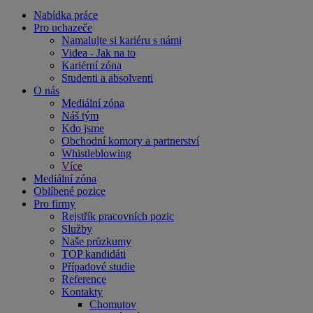
Nabídka práce
Pro uchazeče
Namalujte si kariéru s námi
Videa - Jak na to
Kariérní zóna
Studenti a absolventi
O nás
Mediální zóna
Náš tým
Kdo jsme
Obchodní komory a partnerství
Whistleblowing
Více
Mediální zóna
Oblíbené pozice
Pro firmy
Rejstřík pracovních pozic
Služby
Naše průzkumy
TOP kandidáti
Případové studie
Reference
Kontakty
Chomutov