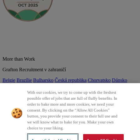
More than Work
Grafton Recruitment v zahraničí
Belgie
Brazílie
Bulharsko
Česká republika
Chorvatsko
Dánsko
Estonsko
Francie
Indie
Itálie
Kolumbie
Litva
Lotyšsko
Maďarsko
Mexiko
Německo
Nizozemsko
Norsko
Polsko
Portugalsko
With our cookies, we try to come up with the freshest
Rumunsko
Slovensko
Španělsko
Srbsko
Švýcarsko
Turecko
Velká
possible offer of jobs that are full of fluffy benefits. In
Británie
order to bake more and more cookies, we need your
consent. By clicking on the “Allow All Cookies”
©2026 Všechna práva vyhrazena Grafton Recruitment
button, you provide your consent to their full use and
we will know what to bake for you. Make your own
Ochrana osobních údajů
Zásady používání cookies
Všeobecné
choice to your liking.
podmínky
Digitální přístupnost
Інформація про обробку
персональних даних