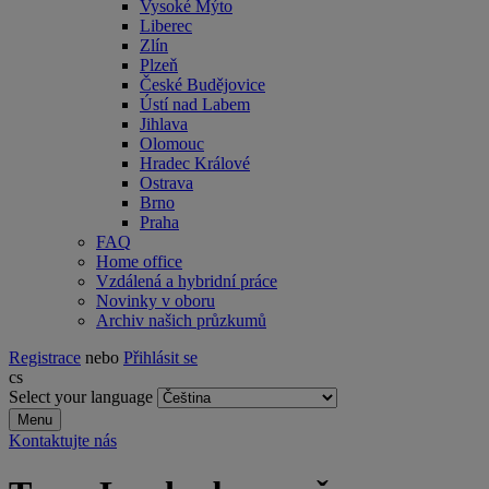
Vysoké Mýto
Liberec
Zlín
Plzeň
České Budějovice
Ústí nad Labem
Jihlava
Olomouc
Hradec Králové
Ostrava
Brno
Praha
FAQ
Home office
Vzdálená a hybridní práce
Novinky v oboru
Archiv našich průzkumů
Registrace
nebo
Přihlásit se
cs
Select your language
Menu
Kontaktujte nás