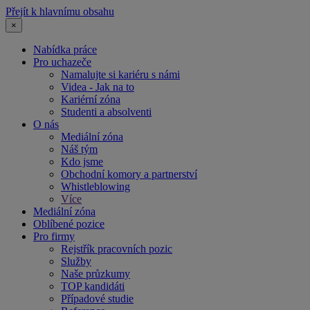
Přejít k hlavnímu obsahu
×
Nabídka práce
Pro uchazeče
Namalujte si kariéru s námi
Videa - Jak na to
Kariérní zóna
Studenti a absolventi
O nás
Mediální zóna
Náš tým
Kdo jsme
Obchodní komory a partnerství
Whistleblowing
Více
Mediální zóna
Oblíbené pozice
Pro firmy
Rejstřík pracovních pozic
Služby
Naše průzkumy
TOP kandidáti
Případové studie