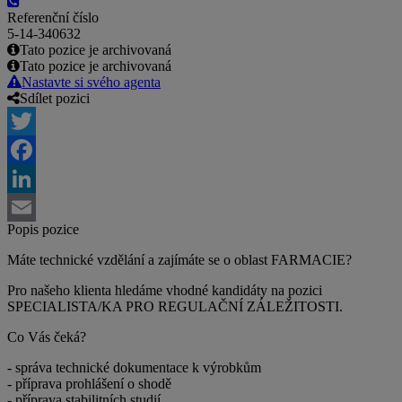
Referenční číslo
5-14-340632
Tato pozice je archivovaná
Tato pozice je archivovaná
Nastavte si svého agenta
Sdílet pozici
Twitter
Facebook
LinkedIn
Popis pozice
Email
Máte technické vzdělání a zajímáte se o oblast FARMACIE?
Pro našeho klienta hledáme vhodné kandidáty na pozici
SPECIALISTA/KA PRO REGULAČNÍ ZÁLEŽITOSTI.
Co Vás čeká?
- správa technické dokumentace k výrobkům
- příprava prohlášení o shodě
- příprava stabilitních studií