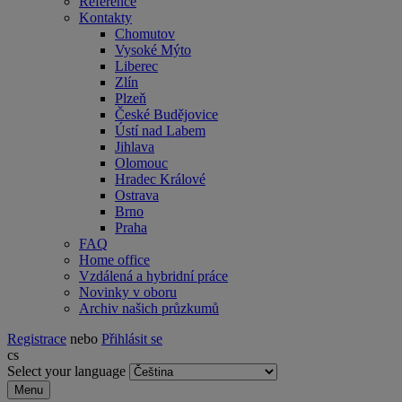
Reference
Kontakty
Chomutov
Vysoké Mýto
Liberec
Zlín
Plzeň
České Budějovice
Ústí nad Labem
Jihlava
Olomouc
Hradec Králové
Ostrava
Brno
Praha
FAQ
Home office
Vzdálená a hybridní práce
Novinky v oboru
Archiv našich průzkumů
Registrace
nebo
Přihlásit se
cs
Select your language
Menu