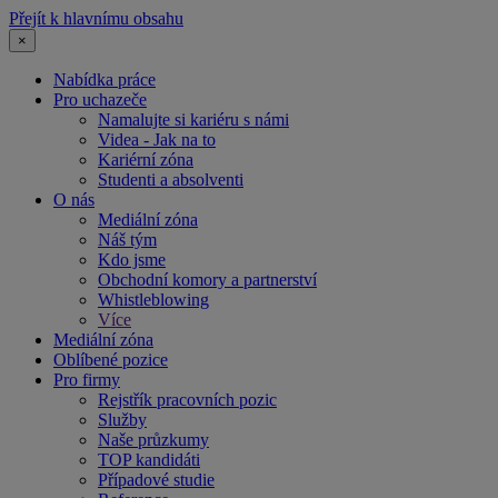
Přejít k hlavnímu obsahu
×
Nabídka práce
Pro uchazeče
Namalujte si kariéru s námi
Videa - Jak na to
Kariérní zóna
Studenti a absolventi
O nás
Mediální zóna
Náš tým
Kdo jsme
Obchodní komory a partnerství
Whistleblowing
Více
Mediální zóna
Oblíbené pozice
Pro firmy
Rejstřík pracovních pozic
Služby
Naše průzkumy
TOP kandidáti
Případové studie