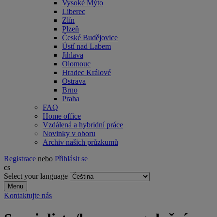
Vysoké Mýto
Liberec
Zlín
Plzeň
České Budějovice
Ústí nad Labem
Jihlava
Olomouc
Hradec Králové
Ostrava
Brno
Praha
FAQ
Home office
Vzdálená a hybridní práce
Novinky v oboru
Archiv našich průzkumů
Registrace
nebo
Přihlásit se
cs
Select your language
Menu
Kontaktujte nás