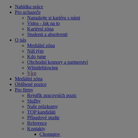
Nabídka práce
Pro uchazeče
Namalujte si kariéru s námi
Videa - Jak na to
Kariérní zóna
Studenti a absolventi
O nás
Mediální zóna
Náš tým
Kdo jsme
Obchodní komory a partnerství
Whistleblowing
Více
Mediální zóna
Oblíbené pozice
Pro firmy
Rejstřík pracovních pozic
Služby
Naše průzkumy
TOP kandidáti
Případové studie
Reference
Kontakty
Chomutov