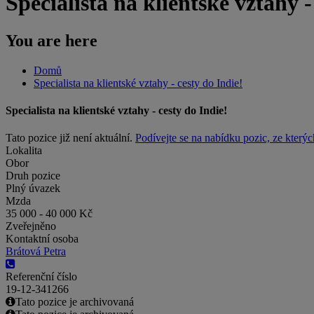
Specialista na klientské vztahy -
You are here
Domů
Specialista na klientské vztahy - cesty do Indie!
Specialista na klientské vztahy - cesty do Indie!
Tato pozice již není aktuální.
Podívejte se na nabídku pozic, ze kterýc
Lokalita
Obor
Druh pozice
Plný úvazek
Mzda
35 000 - 40 000 Kč
Zveřejněno
Kontaktní osoba
Brátová Petra
Referenční číslo
19-12-341266
Tato pozice je archivovaná