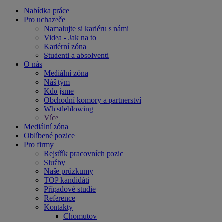
Nabídka práce
Pro uchazeče
Namalujte si kariéru s námi
Videa - Jak na to
Kariérní zóna
Studenti a absolventi
O nás
Mediální zóna
Náš tým
Kdo jsme
Obchodní komory a partnerství
Whistleblowing
Více
Mediální zóna
Oblíbené pozice
Pro firmy
Rejstřík pracovních pozic
Služby
Naše průzkumy
TOP kandidáti
Případové studie
Reference
Kontakty
Chomutov