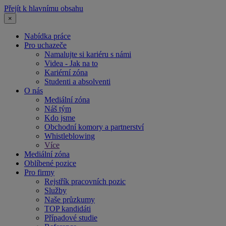
Přejít k hlavnímu obsahu
×
Nabídka práce
Pro uchazeče
Namalujte si kariéru s námi
Videa - Jak na to
Kariérní zóna
Studenti a absolventi
O nás
Mediální zóna
Náš tým
Kdo jsme
Obchodní komory a partnerství
Whistleblowing
Více
Mediální zóna
Oblíbené pozice
Pro firmy
Rejstřík pracovních pozic
Služby
Naše průzkumy
TOP kandidáti
Případové studie