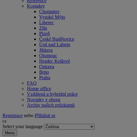
Reference
Kontakty
Chomutov
Vysoké Mýto
Liberec
Zlín
Plzeň
České Budějovice
Ústí nad Labem
Jihlava
Olomouc
Hradec Králové
Ostrava
Brno
Praha
FAQ
Home office
Vzdálená a hybridní práce
Novinky v oboru
Archiv našich průzkumů
Registrace
nebo
Přihlásit se
cs
Select your language
Menu