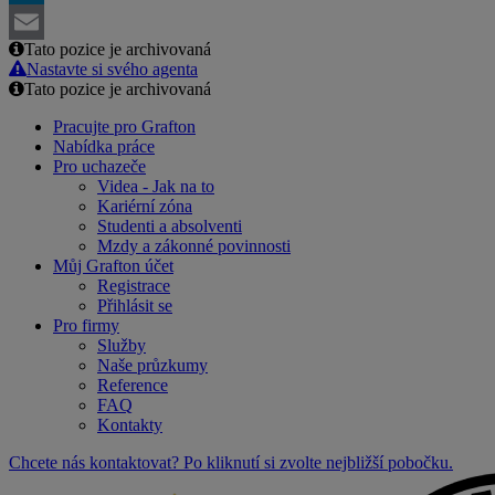
LinkedIn
Tato pozice je archivovaná
Email
Nastavte si svého agenta
Tato pozice je archivovaná
Pracujte pro Grafton
Nabídka práce
Pro uchazeče
Videa - Jak na to
Kariérní zóna
Studenti a absolventi
Mzdy a zákonné povinnosti
Můj Grafton účet
Registrace
Přihlásit se
Pro firmy
Služby
Naše průzkumy
Reference
FAQ
Kontakty
Chcete nás kontaktovat? Po kliknutí si zvolte nejbližší pobočku.