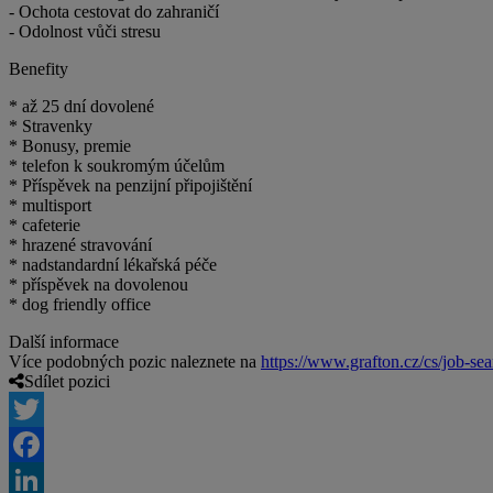
- Ochota cestovat do zahraničí
- Odolnost vůči stresu
Benefity
* až 25 dní dovolené
* Stravenky
* Bonusy, premie
* telefon k soukromým účelům
* Příspěvek na penzijní připojištění
* multisport
* cafeterie
* hrazené stravování
* nadstandardní lékařská péče
* příspěvek na dovolenou
* dog friendly office
Další informace
Více podobných pozic naleznete na
https://www.grafton.cz/cs/job-sea
Sdílet pozici
Twitter
Facebook