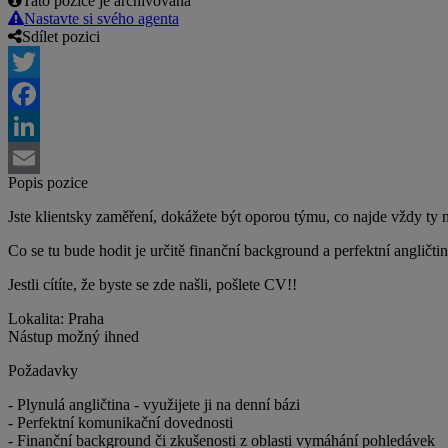
Tato pozice je archivovaná
Nastavte si svého agenta
Sdílet pozici
Twitter
Facebook
LinkedIn
Popis pozice
Email
Jste klientsky zaměření, dokážete být oporou týmu, co najde vždy ty ne
Co se tu bude hodit je určitě finanční background a perfektní angličti
Jestli cítíte, že byste se zde našli, pošlete CV!!
Lokalita: Praha
Nástup možný ihned
Požadavky
- Plynulá angličtina - využijete ji na denní bázi
- Perfektní komunikační dovednosti
- Finanční background či zkušenosti z oblasti vymáhání pohledávek