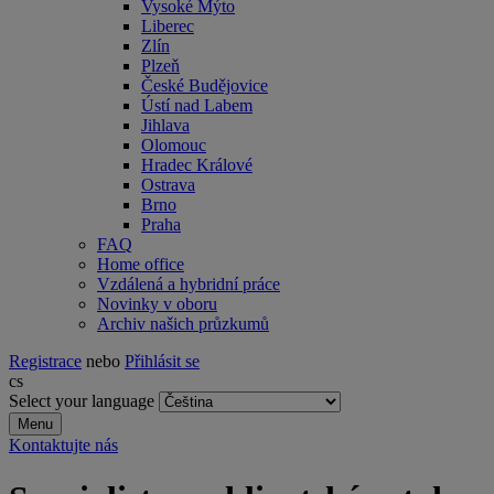
Vysoké Mýto
Liberec
Zlín
Plzeň
České Budějovice
Ústí nad Labem
Jihlava
Olomouc
Hradec Králové
Ostrava
Brno
Praha
FAQ
Home office
Vzdálená a hybridní práce
Novinky v oboru
Archiv našich průzkumů
Registrace
nebo
Přihlásit se
cs
Select your language
Menu
Kontaktujte nás