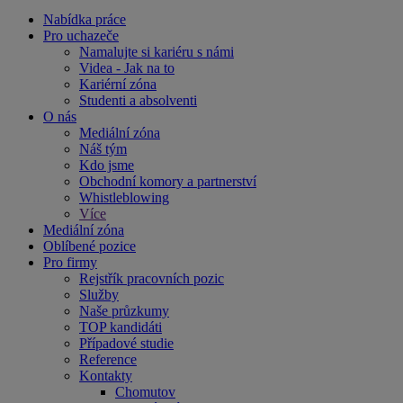
Nabídka práce
Pro uchazeče
Namalujte si kariéru s námi
Videa - Jak na to
Kariérní zóna
Studenti a absolventi
O nás
Mediální zóna
Náš tým
Kdo jsme
Obchodní komory a partnerství
Whistleblowing
Více
Mediální zóna
Oblíbené pozice
Pro firmy
Rejstřík pracovních pozic
Služby
Naše průzkumy
TOP kandidáti
Případové studie
Reference
Kontakty
Chomutov