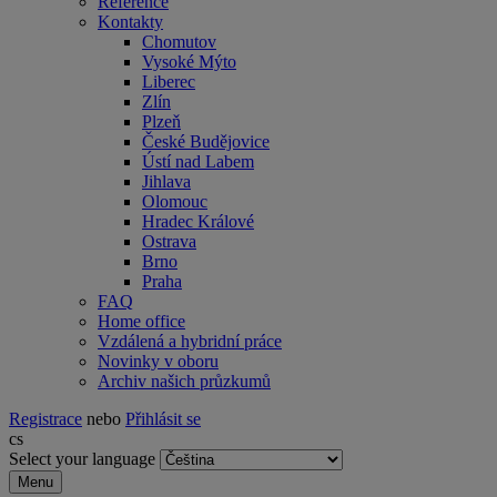
Reference
Kontakty
Chomutov
Vysoké Mýto
Liberec
Zlín
Plzeň
České Budějovice
Ústí nad Labem
Jihlava
Olomouc
Hradec Králové
Ostrava
Brno
Praha
FAQ
Home office
Vzdálená a hybridní práce
Novinky v oboru
Archiv našich průzkumů
Registrace
nebo
Přihlásit se
cs
Select your language
Menu