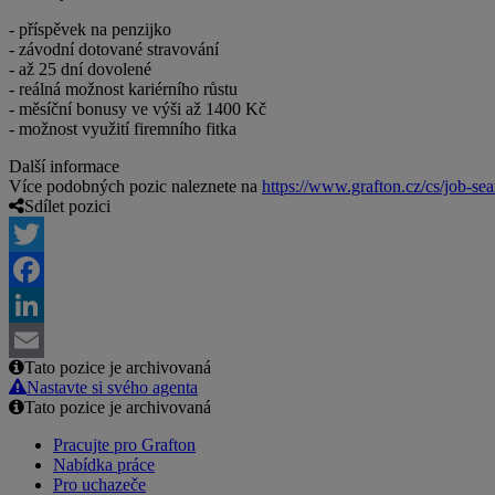
- příspěvek na penzijko
- závodní dotované stravování
- až 25 dní dovolené
- reálná možnost kariérního růstu
- měsíční bonusy ve výši až 1400 Kč
- možnost využití firemního fitka
Další informace
Více podobných pozic naleznete na
https://www.grafton.cz/cs/job-sea
Sdílet pozici
Twitter
Facebook
LinkedIn
Tato pozice je archivovaná
Email
Nastavte si svého agenta
Tato pozice je archivovaná
Pracujte pro Grafton
Nabídka práce
Pro uchazeče