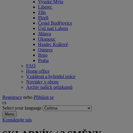
Vysoké Mýto
Liberec
Zlín
Plzeň
České Budějovice
Ústí nad Labem
Jihlava
Olomouc
Hradec Králové
Ostrava
Brno
Praha
FAQ
Home office
Vzdálená a hybridní práce
Novinky v oboru
Archiv našich průzkumů
Registrace
nebo
Přihlásit se
cs
Select your language
Menu
Kontaktujte nás