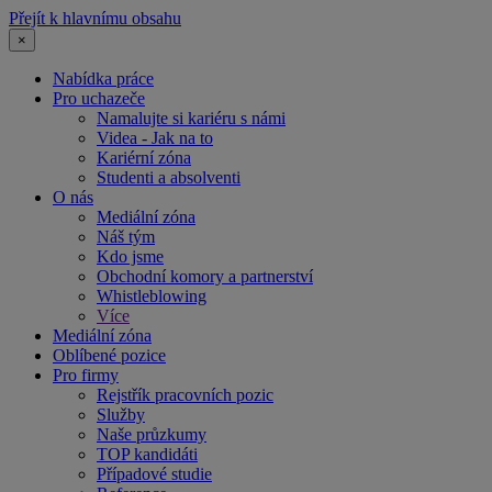
Přejít k hlavnímu obsahu
×
Nabídka práce
Pro uchazeče
Namalujte si kariéru s námi
Videa - Jak na to
Kariérní zóna
Studenti a absolventi
O nás
Mediální zóna
Náš tým
Kdo jsme
Obchodní komory a partnerství
Whistleblowing
Více
Mediální zóna
Oblíbené pozice
Pro firmy
Rejstřík pracovních pozic
Služby
Naše průzkumy
TOP kandidáti
Případové studie