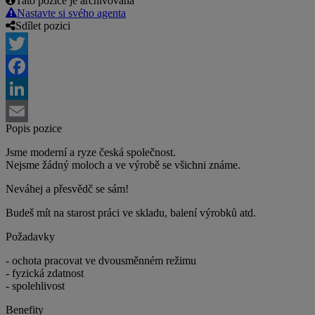
Tato pozice je archivovaná
Nastavte si svého agenta
Sdílet pozici
Twitter
Facebook
LinkedIn
Popis pozice
Email
Jsme moderní a ryze česká společnost.
Nejsme žádný moloch a ve výrobě se všichni známe.
Neváhej a přesvědč se sám!
Budeš mít na starost práci ve skladu, balení výrobků atd.
Požadavky
- ochota pracovat ve dvousměnném režimu
- fyzická zdatnost
- spolehlivost
Benefity