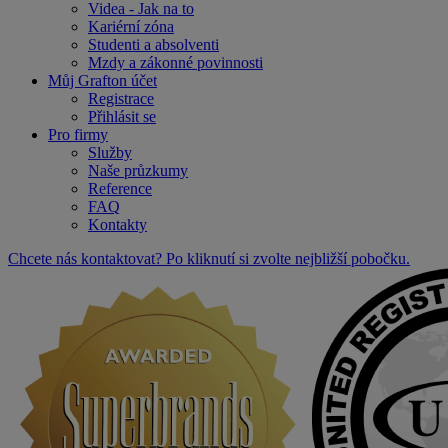
Videa - Jak na to
Kariérní zóna
Studenti a absolventi
Mzdy a zákonné povinnosti
Můj Grafton účet
Registrace
Přihlásit se
Pro firmy
Služby
Naše průzkumy
Reference
FAQ
Kontakty
Chcete nás kontaktovat? Po kliknutí si zvolte nejbližší pobočku.