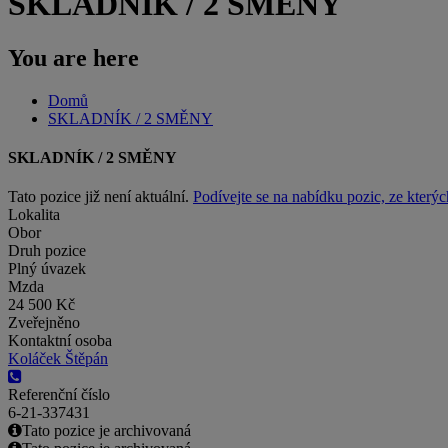
SKLADNÍK / 2 SMĚNY
You are here
Domů
SKLADNÍK / 2 SMĚNY
SKLADNÍK / 2 SMĚNY
Tato pozice již není aktuální.
Podívejte se na nabídku pozic, ze kterýc
Lokalita
Obor
Druh pozice
Plný úvazek
Mzda
24 500 Kč
Zveřejněno
Kontaktní osoba
Koláček Štěpán
Referenční číslo
6-21-337431
Tato pozice je archivovaná