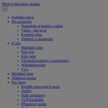
Přejít k hlavnímu obsahu
×
Nabídka práce
Pro uchazeče
Namalujte si kariéru s námi
Videa - Jak na to
Kariérní zóna
Studenti a absolventi
O nás
Mediální zóna
Náš tým
Kdo jsme
Obchodní komory a partnerství
Whistleblowing
Více
Mediální zóna
Oblíbené pozice
Pro firmy
Rejstřík pracovních pozic
Služby
Naše průzkumy
TOP kandidáti
Případové studie