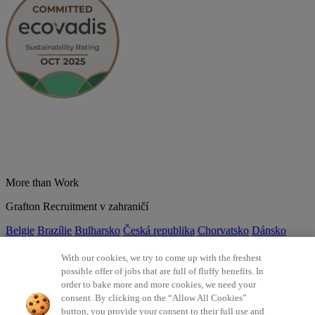
More than Work
Grafton Recruitment v zahraničí
Belgie
Brazílie
Bulharsko
Česká republika
Chorvatsko
Dánsko
Estonsko
Francie
Indie
Itálie
Kolumbie
Litva
Lotyšsko
Maďarsko
Mexiko
Německo
Nizozemsko
Norsko
Polsko
Portugalsko
With our cookies, we try to come up with the freshest
Rumunsko
Slovensko
Španělsko
Srbsko
Švýcarsko
Turecko
Velká
possible offer of jobs that are full of fluffy benefits. In
Británie
order to bake more and more cookies, we need your
consent. By clicking on the “Allow All Cookies”
©2026 Všechna práva vyhrazena Grafton Recruitment
button, you provide your consent to their full use and