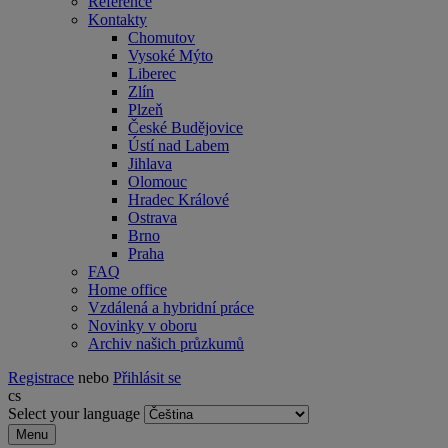
Reference
Kontakty
Chomutov
Vysoké Mýto
Liberec
Zlín
Plzeň
České Budějovice
Ústí nad Labem
Jihlava
Olomouc
Hradec Králové
Ostrava
Brno
Praha
FAQ
Home office
Vzdálená a hybridní práce
Novinky v oboru
Archiv našich průzkumů
Registrace
nebo
Přihlásit se
cs
Select your language
Menu