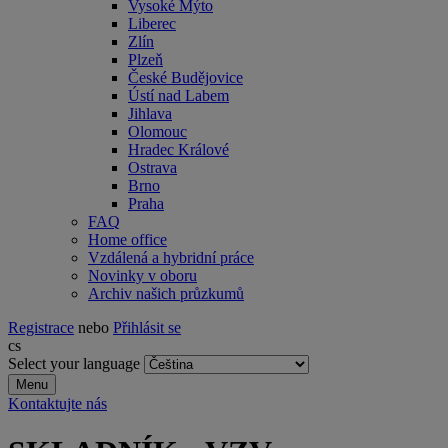
Vysoké Mýto
Liberec
Zlín
Plzeň
České Budějovice
Ústí nad Labem
Jihlava
Olomouc
Hradec Králové
Ostrava
Brno
Praha
FAQ
Home office
Vzdálená a hybridní práce
Novinky v oboru
Archiv našich průzkumů
Registrace
nebo
Přihlásit se
cs
Select your language
Menu
Kontaktujte nás