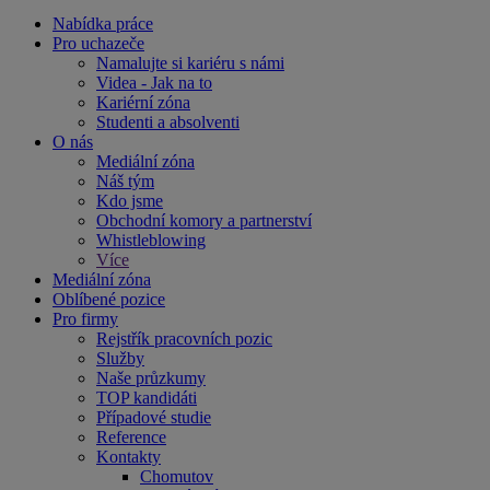
Nabídka práce
Pro uchazeče
Namalujte si kariéru s námi
Videa - Jak na to
Kariérní zóna
Studenti a absolventi
O nás
Mediální zóna
Náš tým
Kdo jsme
Obchodní komory a partnerství
Whistleblowing
Více
Mediální zóna
Oblíbené pozice
Pro firmy
Rejstřík pracovních pozic
Služby
Naše průzkumy
TOP kandidáti
Případové studie
Reference
Kontakty
Chomutov