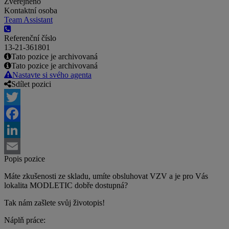
Zveřejněno
Kontaktní osoba
Team Assistant
Referenční číslo
13-21-361801
Tato pozice je archivovaná
Tato pozice je archivovaná
Nastavte si svého agenta
Sdílet pozici
Twitter
Facebook
LinkedIn
Popis pozice
Email
Máte zkušenosti ze skladu, umíte obsluhovat VZV a je pro Vás
lokalita MODLETIC dobře dostupná?
Tak nám zašlete svůj životopis!
Náplň práce: