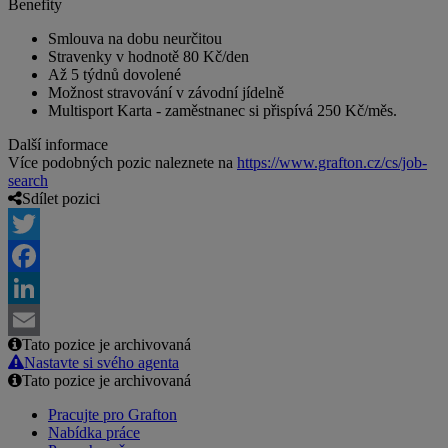
Benefity
Smlouva na dobu neurčitou
Stravenky v hodnotě 80 Kč/den
Až 5 týdnů dovolené
Možnost stravování v závodní jídelně
Multisport Karta - zaměstnanec si přispívá 250 Kč/měs.
Další informace
Více podobných pozic naleznete na
https://www.grafton.cz/cs/job-
search
Sdílet pozici
Twitter
Facebook
LinkedIn
Tato pozice je archivovaná
Email
Nastavte si svého agenta
Tato pozice je archivovaná
Pracujte pro Grafton
Nabídka práce