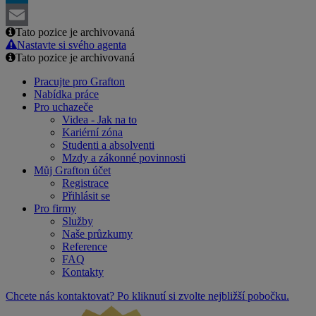
LinkedIn
Tato pozice je archivovaná
Email
Nastavte si svého agenta
Tato pozice je archivovaná
Pracujte pro Grafton
Nabídka práce
Pro uchazeče
Videa - Jak na to
Kariérní zóna
Studenti a absolventi
Mzdy a zákonné povinnosti
Můj Grafton účet
Registrace
Přihlásit se
Pro firmy
Služby
Naše průzkumy
Reference
FAQ
Kontakty
Chcete nás kontaktovat? Po kliknutí si zvolte nejbližší pobočku.