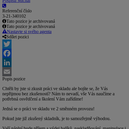
Pospíšil Michal
Referenční číslo
3-21-340102
Tato pozice je archivovaná
Tato pozice je archivovaná
Nastavte si svého agenta
Sdílet pozici
Twitter
Facebook
LinkedIn
Popis pozice
Email
Chtěli by jste si zkusit práci ve skladu ale bojíte se, že Vás
nepřijmou bez zkušeností? Nám to nevadí, vše Vás naučíme a
potřebná osvědčení a školení Vám zařídíme!
Jedná se o práci ve skladu ve 2 směnném provozu!
Pokud jste již zkušený skladník, je to samozřejmě výhodou.
Vaší náplní bude příjem a výdej balíků, naskladňování, manipulace i