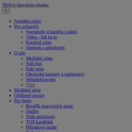
Přejít k hlavnímu obsahu
×
Nabídka práce
Pro uchazeče
Namalujte si kariéru s námi
Videa - Jak na to
Kariérní zóna
Studenti a absolventi
O nás
Mediální zóna
Náš tým
Kdo jsme
Obchodní komory a partnerství
Whistleblowing
Více
Mediální zóna
Oblíbené pozice
Pro firmy
Rejstřík pracovních pozic
Služby
Naše průzkumy
TOP kandidáti
Případové studie