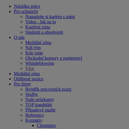
Nabídka práce
Pro uchazeče
Namalujte si kariéru s námi
Videa - Jak na to
Kariérní zóna
Studenti a absolventi
O nás
Mediální zóna
Náš tým
Kdo jsme
Obchodní komory a partnerství
Whistleblowing
Více
Mediální zóna
Oblíbené pozice
Pro firmy
Rejstřík pracovních pozic
Služby
Naše průzkumy
TOP kandidáti
Případové studie
Reference
Kontakty
Chomutov