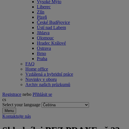
Vysoké Mýto
Liberec
Zlín
Plzeň
České Budějovice
Ústí nad Labem
Jihlava
Olomouc
Hradec Králové
Ostrava
Brno
Praha
FAQ
Home office
Vzdálená a hybridní práce
Novinky v oboru
Archiv našich průzkumů
Registrace
nebo
Přihlásit se
cs
Select your language
Menu
Kontaktujte nás