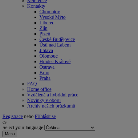
Reference
Kontakty
Chomutov
Vysoké Mýto
Liberec
Zlín
Plzeň
České Budějovice
Ústí nad Labem
Jihlava
Olomouc
Hradec Králové
Ostrava
Brno
Praha
FAQ
Home office
Vzdálená a hybridní práce
Novinky v oboru
Archiv našich průzkumů
Registrace
nebo
Přihlásit se
cs
Select your language
Menu