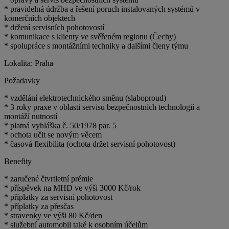
* pravidelná údržba a řešení poruch instalovaných systémů v
komerčních objektech
* držení servisních pohotovostí
* komunikace s klienty ve svěřeném regionu (Čechy)
* spolupráce s montážními techniky a dalšími členy týmu
Lokalita: Praha
Požadavky
* vzdělání elektrotechnického směnu (slaboproud)
* 3 roky praxe v oblasti servisu bezpečnostních technologií a
montáží nutností
* platná vyhláška č. 50/1978 par. 5
* ochota učit se novým věcem
* časová flexibilita (ochota držet servisní pohotovost)
Benefity
* zaručené čtvrtletní prémie
* příspěvek na MHD ve výši 3000 Kč/rok
* příplatky za servisní pohotovost
* příplatky za přesčas
* stravenky ve výši 80 Kč/den
* služební automobil také k osobním účelům