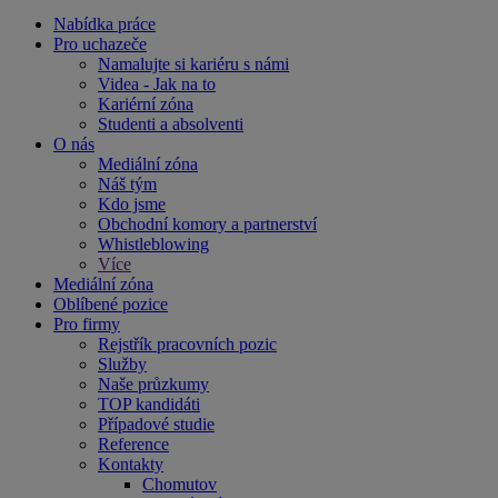
Nabídka práce
Pro uchazeče
Namalujte si kariéru s námi
Videa - Jak na to
Kariérní zóna
Studenti a absolventi
O nás
Mediální zóna
Náš tým
Kdo jsme
Obchodní komory a partnerství
Whistleblowing
Více
Mediální zóna
Oblíbené pozice
Pro firmy
Rejstřík pracovních pozic
Služby
Naše průzkumy
TOP kandidáti
Případové studie
Reference
Kontakty
Chomutov