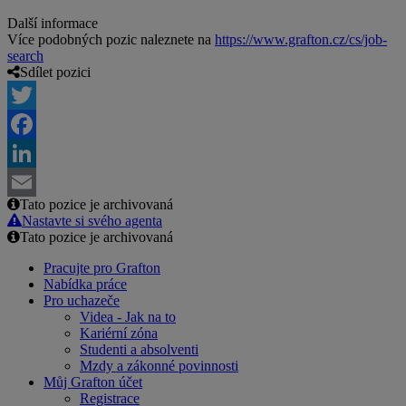
Další informace
Více podobných pozic naleznete na
https://www.grafton.cz/cs/job-
search
Sdílet pozici
Twitter
Facebook
LinkedIn
Tato pozice je archivovaná
Email
Nastavte si svého agenta
Tato pozice je archivovaná
Pracujte pro Grafton
Nabídka práce
Pro uchazeče
Videa - Jak na to
Kariérní zóna
Studenti a absolventi
Mzdy a zákonné povinnosti
Můj Grafton účet
Registrace