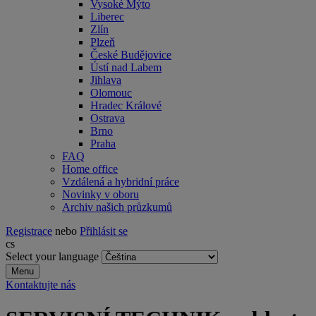
Vysoké Mýto
Liberec
Zlín
Plzeň
České Budějovice
Ústí nad Labem
Jihlava
Olomouc
Hradec Králové
Ostrava
Brno
Praha
FAQ
Home office
Vzdálená a hybridní práce
Novinky v oboru
Archiv našich průzkumů
Registrace
nebo
Přihlásit se
cs
Select your language
Menu
Kontaktujte nás