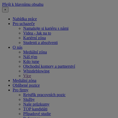
Přejít k hlavnímu obsahu
×
Nabídka práce
Pro uchazeče
Namalujte si kariéru s námi
Videa - Jak na to
Kariérní zóna
Studenti a absolventi
O nás
Mediální zóna
Náš tým
Kdo jsme
Obchodní komory a partnerství
Whistleblowing
Více
Mediální zóna
Oblíbené pozice
Pro firmy
Rejstřík pracovních pozic
Služby
Naše průzkumy
TOP kandidáti
Případové studie