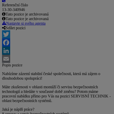
Referenční číslo
13-30-340946
Tato pozice je archivovaná
Tato pozice je archivovaná
Nastavte si svého agenta
Sdílet pozici
Twitter
Facebook
LinkedIn
Popis pozice
Email
Nabízíme zázemí stabilní české společnosti, která má zájem o
dlouhodobou spolupráci!
Máte zkušenosti v oblasti montáží či servisu bezpečnostních
technologií a hledáte v současné době změnu? Potom máme
pracovní nabídku přímo pro Vás na pozici SERVISNÍ TECHNIK -
oblast bezpečnostních systémů.
Jaká je náplň práce?
* opravy a servis bezpečnostních systémů