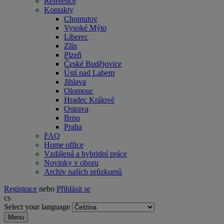
Reference
Kontakty
Chomutov
Vysoké Mýto
Liberec
Zlín
Plzeň
České Budějovice
Ústí nad Labem
Jihlava
Olomouc
Hradec Králové
Ostrava
Brno
Praha
FAQ
Home office
Vzdálená a hybridní práce
Novinky v oboru
Archiv našich průzkumů
Registrace
nebo
Přihlásit se
cs
Select your language
Menu