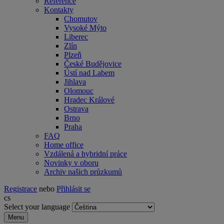
Reference
Kontakty
Chomutov
Vysoké Mýto
Liberec
Zlín
Plzeň
České Budějovice
Ústí nad Labem
Jihlava
Olomouc
Hradec Králové
Ostrava
Brno
Praha
FAQ
Home office
Vzdálená a hybridní práce
Novinky v oboru
Archiv našich průzkumů
Registrace
nebo
Přihlásit se
cs
Select your language
Menu