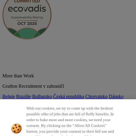
More than Work
Grafton Recruitment v zahraničí
Belgie
Brazílie
Bulharsko
Česká republika
Chorvatsko
Dánsko
Estonsko
Francie
Indie
Itálie
Kolumbie
Litva
Lotyšsko
Maďarsko
Mexiko
Německo
Nizozemsko
Norsko
Polsko
Portugalsko
With our cookies, we try to come up with the freshest
Rumunsko
Slovensko
Španělsko
Srbsko
Švýcarsko
Turecko
Velká
possible offer of jobs that are full of fluffy benefits. In
Británie
order to bake more and more cookies, we need your
consent. By clicking on the “Allow All Cookies”
©2026 Všechna práva vyhrazena Grafton Recruitment
button, you provide your consent to their full use and