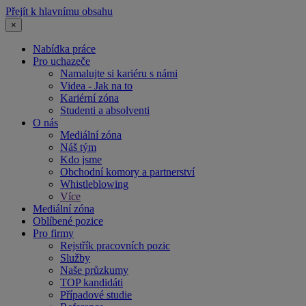
Přejít k hlavnímu obsahu
×
Nabídka práce
Pro uchazeče
Namalujte si kariéru s námi
Videa - Jak na to
Kariérní zóna
Studenti a absolventi
O nás
Mediální zóna
Náš tým
Kdo jsme
Obchodní komory a partnerství
Whistleblowing
Více
Mediální zóna
Oblíbené pozice
Pro firmy
Rejstřík pracovních pozic
Služby
Naše průzkumy
TOP kandidáti
Případové studie