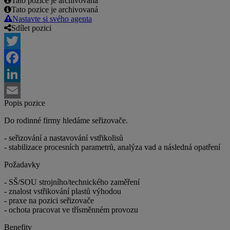
Tato pozice je archivovaná
Tato pozice je archivovaná
Nastavte si svého agenta
Sdílet pozici
Twitter
Facebook
LinkedIn
Popis pozice
Email
Do rodinné firmy hledáme seřizovače.
- seřizování a nastavování vstřikolisů
- stabilizace procesních parametrů, analýza vad a následná opatření
Požadavky
- SŠ/SOU strojního/technického zaměření
- znalost vstřikování plastů výhodou
- praxe na pozici seřizovače
- ochota pracovat ve třísměnném provozu
Benefity