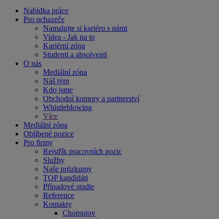
Nabídka práce
Pro uchazeče
Namalujte si kariéru s námi
Videa - Jak na to
Kariérní zóna
Studenti a absolventi
O nás
Mediální zóna
Náš tým
Kdo jsme
Obchodní komory a partnerství
Whistleblowing
Více
Mediální zóna
Oblíbené pozice
Pro firmy
Rejstřík pracovních pozic
Služby
Naše průzkumy
TOP kandidáti
Případové studie
Reference
Kontakty
Chomutov