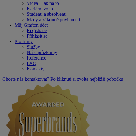
Videa - Jak na to
Kariérní zóna
Studenti a absolventi
Mzdy a zákonné povinnosti
Můj Grafton účet
Registrace
Přihlásit se
Pro firmy
Služby
Naše průzkumy
Reference
FAQ
Kontakty
Chcete nás kontaktovat? Po kliknutí si zvolte nejbližší pobočku.