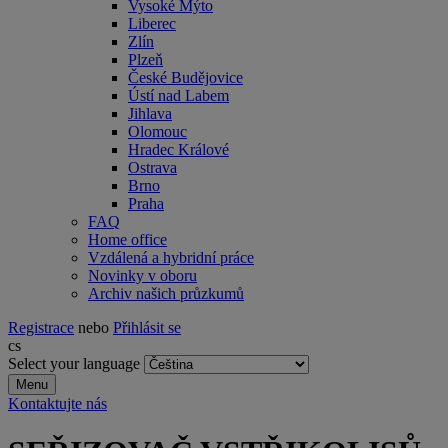
Vysoké Mýto
Liberec
Zlín
Plzeň
České Budějovice
Ústí nad Labem
Jihlava
Olomouc
Hradec Králové
Ostrava
Brno
Praha
FAQ
Home office
Vzdálená a hybridní práce
Novinky v oboru
Archiv našich průzkumů
Registrace
nebo
Přihlásit se
cs
Select your language
Menu
Kontaktujte nás