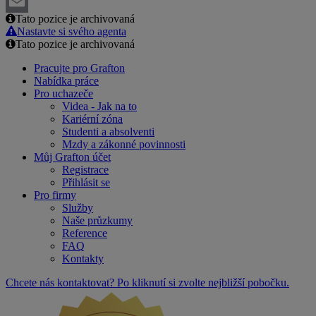
LinkedIn
Tato pozice je archivovaná
Email
Nastavte si svého agenta
Tato pozice je archivovaná
Pracujte pro Grafton
Nabídka práce
Pro uchazeče
Videa - Jak na to
Kariérní zóna
Studenti a absolventi
Mzdy a zákonné povinnosti
Můj Grafton účet
Registrace
Přihlásit se
Pro firmy
Služby
Naše průzkumy
Reference
FAQ
Kontakty
Chcete nás kontaktovat? Po kliknutí si zvolte nejbližší pobočku.