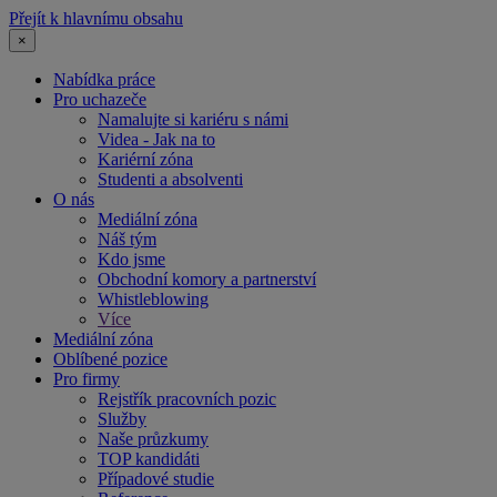
Přejít k hlavnímu obsahu
×
Nabídka práce
Pro uchazeče
Namalujte si kariéru s námi
Videa - Jak na to
Kariérní zóna
Studenti a absolventi
O nás
Mediální zóna
Náš tým
Kdo jsme
Obchodní komory a partnerství
Whistleblowing
Více
Mediální zóna
Oblíbené pozice
Pro firmy
Rejstřík pracovních pozic
Služby
Naše průzkumy
TOP kandidáti
Případové studie