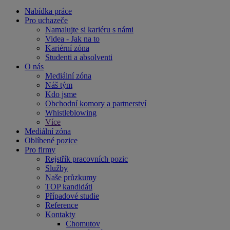
Nabídka práce
Pro uchazeče
Namalujte si kariéru s námi
Videa - Jak na to
Kariérní zóna
Studenti a absolventi
O nás
Mediální zóna
Náš tým
Kdo jsme
Obchodní komory a partnerství
Whistleblowing
Více
Mediální zóna
Oblíbené pozice
Pro firmy
Rejstřík pracovních pozic
Služby
Naše průzkumy
TOP kandidáti
Případové studie
Reference
Kontakty
Chomutov