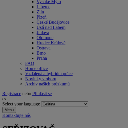
Vysoké Mýto
Liberec
Zlín
Plzeň
České Budějovice
Ústí nad Labem
Jihlava
Olomouc
Hradec Králové
Ostrava
Brno
Praha
FAQ
Home office
Vzdálená a hybridní práce
Novinky v oboru
Archiv našich průzkumů
Registrace
nebo
Přihlásit se
cs
Select your language
Menu
Kontaktujte nás