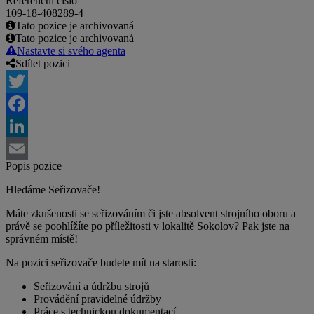
Referenční číslo
109-18-408289-4
Tato pozice je archivovaná
Tato pozice je archivovaná
Nastavte si svého agenta
Sdílet pozici
Twitter
Facebook
LinkedIn
Popis pozice
Email
Hledáme Seřizovače!
Máte zkušenosti se seřizováním či jste absolvent strojního oboru a
právě se poohlížíte po příležitosti v lokalitě Sokolov? Pak jste na
správném místě!
Na pozici seřizovače budete mít na starosti:
Seřizování a údržbu strojů
Provádění pravidelné údržby
Práce s technickou dokumentací