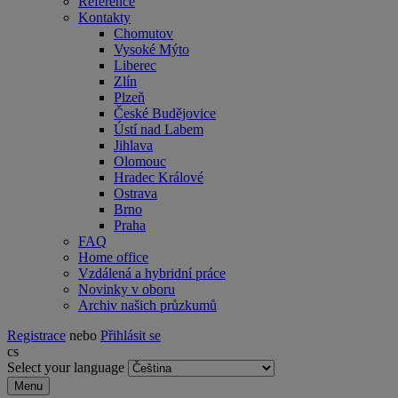
Reference
Kontakty
Chomutov
Vysoké Mýto
Liberec
Zlín
Plzeň
České Budějovice
Ústí nad Labem
Jihlava
Olomouc
Hradec Králové
Ostrava
Brno
Praha
FAQ
Home office
Vzdálená a hybridní práce
Novinky v oboru
Archiv našich průzkumů
Registrace
nebo
Přihlásit se
cs
Select your language
Menu