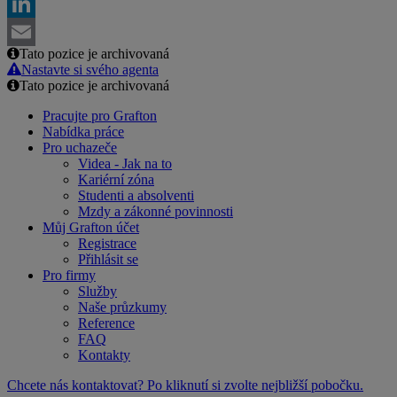
Facebook
LinkedIn
Tato pozice je archivovaná
Email
Nastavte si svého agenta
Tato pozice je archivovaná
Pracujte pro Grafton
Nabídka práce
Pro uchazeče
Videa - Jak na to
Kariérní zóna
Studenti a absolventi
Mzdy a zákonné povinnosti
Můj Grafton účet
Registrace
Přihlásit se
Pro firmy
Služby
Naše průzkumy
Reference
FAQ
Kontakty
Chcete nás kontaktovat? Po kliknutí si zvolte nejbližší pobočku.