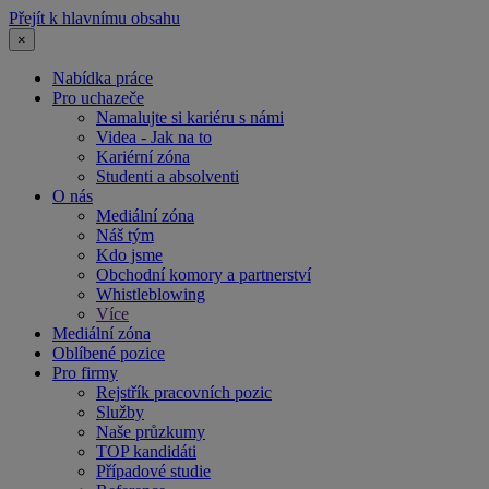
Přejít k hlavnímu obsahu
×
Nabídka práce
Pro uchazeče
Namalujte si kariéru s námi
Videa - Jak na to
Kariérní zóna
Studenti a absolventi
O nás
Mediální zóna
Náš tým
Kdo jsme
Obchodní komory a partnerství
Whistleblowing
Více
Mediální zóna
Oblíbené pozice
Pro firmy
Rejstřík pracovních pozic
Služby
Naše průzkumy
TOP kandidáti
Případové studie