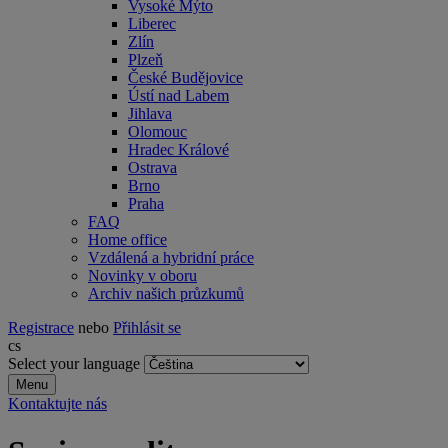
Vysoké Mýto
Liberec
Zlín
Plzeň
České Budějovice
Ústí nad Labem
Jihlava
Olomouc
Hradec Králové
Ostrava
Brno
Praha
FAQ
Home office
Vzdálená a hybridní práce
Novinky v oboru
Archiv našich průzkumů
Registrace
nebo
Přihlásit se
cs
Select your language
Menu
Kontaktujte nás