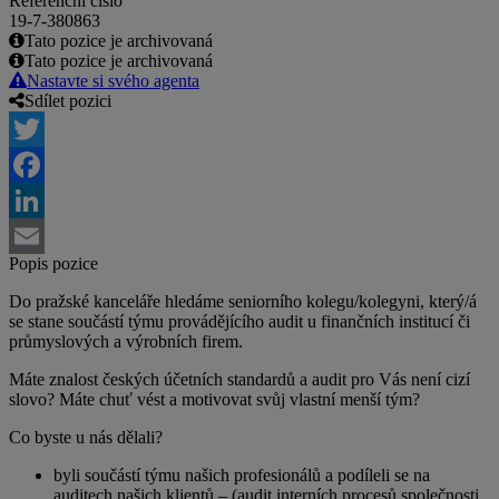
Referenční číslo
19-7-380863
Tato pozice je archivovaná
Tato pozice je archivovaná
Nastavte si svého agenta
Sdílet pozici
Twitter
Facebook
LinkedIn
Popis pozice
Email
Do pražské kanceláře hledáme seniorního kolegu/kolegyni, který/á
se stane součástí týmu provádějícího audit u finančních institucí či
průmyslových a výrobních firem.
Máte znalost českých účetních standardů a audit pro Vás není cizí
slovo? Máte chuť vést a motivovat svůj vlastní menší tým?
Co byste u nás dělali?
byli součástí týmu našich profesionálů a podíleli se na
auditech našich klientů – (audit interních procesů společnosti,