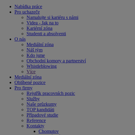
Nabídka práce
Pro uchazeče
Namalujte si kariéru s námi
Videa - Jak na to
Kariérní zóna
Studenti a absolventi
O nás
Mediální zóna
Náš tým
Kdo jsme
Obchodní komory a partnerství
Whistleblowing
Více
Mediální zóna
Oblíbené pozice
Pro firmy
Rejstřík pracovních pozic
Služby
Naše průzkumy
TOP kandidáti
Případové studie
Reference
Kontakty
Chomutov