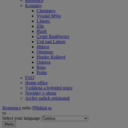
Reference
Kontakty
Chomutov
Vysoké Mýto
Liberec
Zlín
Plzeň
České Budějovice
Ústí nad Labem
Jihlava
Olomouc
Hradec Králové
Ostrava
Brno
Praha
FAQ
Home office
Vzdálená a hybridní práce
Novinky v oboru
Archiv našich průzkumů
Registrace
nebo
Přihlásit se
cs
Select your language
Menu