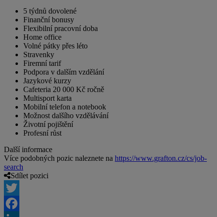
5 týdnů dovolené
Finanční bonusy
Flexibilní pracovní doba
Home office
Volné pátky přes léto
Stravenky
Firemní tarif
Podpora v dalším vzdělání
Jazykové kurzy
Cafeteria 20 000 Kč ročně
Multisport karta
Mobilní telefon a notebook
Možnost dalšího vzdělávání
Životní pojištění
Profesní růst
Další informace
Více podobných pozic naleznete na
https://www.grafton.cz/cs/job-
search
Sdílet pozici
Twitter