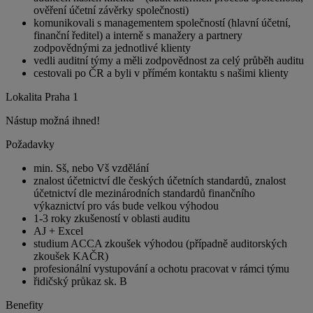
ověření účetní závěrky společnosti)
komunikovali s managementem společností (hlavní účetní,
finanční ředitel) a interně s manažery a partnery
zodpovědnými za jednotlivé klienty
vedli auditní týmy a měli zodpovědnost za celý průběh auditu
cestovali po ČR a byli v přímém kontaktu s našimi klienty
Lokalita Praha 1
Nástup možná ihned!
Požadavky
min. Sš, nebo Vš vzdělání
znalost účetnictví dle českých účetních standardů, znalost
účetnictví dle mezinárodních standardů finančního
výkaznictví pro vás bude velkou výhodou
1-3 roky zkušeností v oblasti auditu
AJ + Excel
studium ACCA zkoušek výhodou (případně auditorských
zkoušek KAČR)
profesionální vystupování a ochotu pracovat v rámci týmu
řidičský průkaz sk. B
Benefity