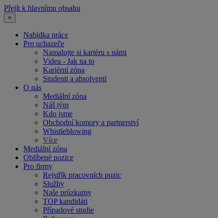
Přejít k hlavnímu obsahu
×
Nabídka práce
Pro uchazeče
Namalujte si kariéru s námi
Videa - Jak na to
Kariérní zóna
Studenti a absolventi
O nás
Mediální zóna
Náš tým
Kdo jsme
Obchodní komory a partnerství
Whistleblowing
Více
Mediální zóna
Oblíbené pozice
Pro firmy
Rejstřík pracovních pozic
Služby
Naše průzkumy
TOP kandidáti
Případové studie