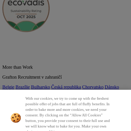
More than Work
Grafton Recruitment v zahraničí
Belgie
Brazílie
Bulharsko
Česká republika
Chorvatsko
Dánsko
Estonsko
Francie
Indie
Itálie
Kolumbie
Litva
Lotyšsko
Maďarsko
Mexiko
Německo
Nizozemsko
Norsko
Polsko
Portugalsko
With our cookies, we try to come up with the freshest
Rumunsko
Slovensko
Španělsko
Srbsko
Švýcarsko
Turecko
Velká
possible offer of jobs that are full of fluffy benefits. In
Británie
order to bake more and more cookies, we need your
consent. By clicking on the “Allow All Cookies”
©2026 Všechna práva vyhrazena Grafton Recruitment
button, you provide your consent to their full use and
we will know what to bake for you. Make your own
Ochrana osobních údajů
Zásady používání cookies
Všeobecné