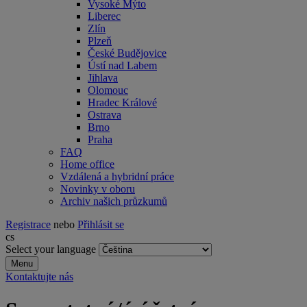
Vysoké Mýto
Liberec
Zlín
Plzeň
České Budějovice
Ústí nad Labem
Jihlava
Olomouc
Hradec Králové
Ostrava
Brno
Praha
FAQ
Home office
Vzdálená a hybridní práce
Novinky v oboru
Archiv našich průzkumů
Registrace
nebo
Přihlásit se
cs
Select your language
Menu
Kontaktujte nás