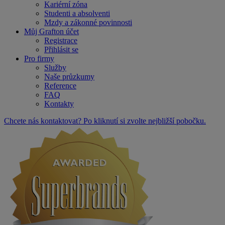
Kariérní zóna
Studenti a absolventi
Mzdy a zákonné povinnosti
Můj Grafton účet
Registrace
Přihlásit se
Pro firmy
Služby
Naše průzkumy
Reference
FAQ
Kontakty
Chcete nás kontaktovat? Po kliknutí si zvolte nejbližší pobočku.