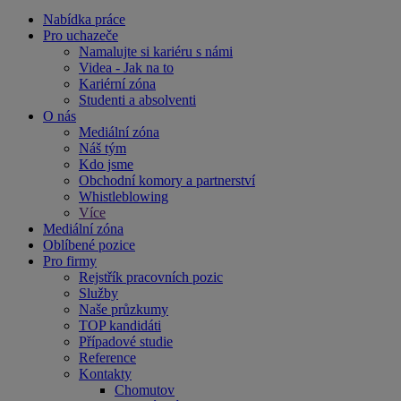
Nabídka práce
Pro uchazeče
Namalujte si kariéru s námi
Videa - Jak na to
Kariérní zóna
Studenti a absolventi
O nás
Mediální zóna
Náš tým
Kdo jsme
Obchodní komory a partnerství
Whistleblowing
Více
Mediální zóna
Oblíbené pozice
Pro firmy
Rejstřík pracovních pozic
Služby
Naše průzkumy
TOP kandidáti
Případové studie
Reference
Kontakty
Chomutov