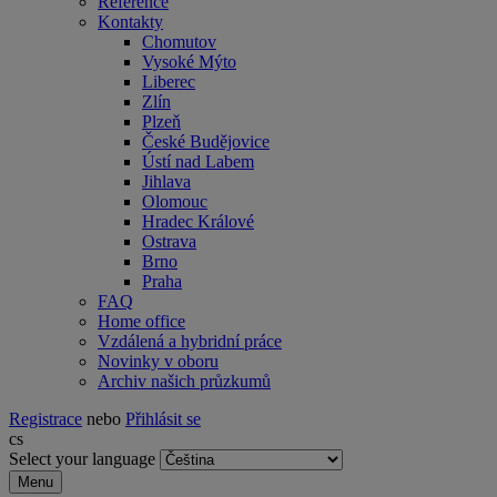
Reference
Kontakty
Chomutov
Vysoké Mýto
Liberec
Zlín
Plzeň
České Budějovice
Ústí nad Labem
Jihlava
Olomouc
Hradec Králové
Ostrava
Brno
Praha
FAQ
Home office
Vzdálená a hybridní práce
Novinky v oboru
Archiv našich průzkumů
Registrace
nebo
Přihlásit se
cs
Select your language
Menu