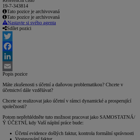
Referenční číslo
19-7-343814
Tato pozice je archivovaná
Tato pozice je archivovaná
Nastavte si svého agenta
Sdílet pozici
Twitter
Facebook
LinkedIn
Popis pozice
Email
Máte zkušenosti s účetní a daňovou problematikou? Chcete v
účetnictví dále vzdělávat?
Chcete se realizovat jako účetní v rámci dynamické a prosperující
společnosti?
Potom nepřehlédněte tuto možnost pracovat jako SAMOSTATNÁ/
Ý ÚČETNÍ, kdy Vaší náplní práce bude:
Účetní evidence došlých faktur, kontrola formální správnosti
Vystavování faktur