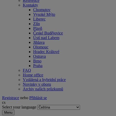
Reference
Kontakty
Chomutov
Vysoké Mýto
Liberec
Zlín
Plzeň
České Budějovice
Ústí nad Labem
Jihlava
Olomouc
Hradec Králové
Ostrava
Brno
Praha
FAQ
Home office
Vzdálená a hybridní práce
Novinky v oboru
Archiv našich průzkumů
Registrace
nebo
Přihlásit se
cs
Select your language
Menu