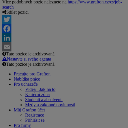
Více podobných pozic naleznete na
https://www.grafton.cz/cs/job-
search
Sdílet pozici
Twitter
Facebook
LinkedIn
Tato pozice je archivovaná
Email
Nastavte si svého agenta
Tato pozice je archivovaná
Pracujte pro Grafton
Nabídka práce
Pro uchazeče
Videa - Jak na to
Kariérní zóna
Studenti a absolventi
Mzdy a zákonné povinnosti
Můj Grafton účet
Registrace
Přihlásit se
Pro firmy