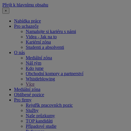
Přejít k hlavnímu obsahu
×
Nabídka práce
Pro uchazeče
Namalujte si kariéru s námi
Videa - Jak na to
Kariérní zóna
Studenti a absolventi
O nás
Mediální zóna
Náš tým
Kdo jsme
Obchodní komory a partnerství
Whistleblowing
Více
Mediální zóna
Oblíbené pozice
Pro firmy
Rejstřík pracovních pozic
Služby
Naše průzkumy
TOP kandidáti
Případové studie