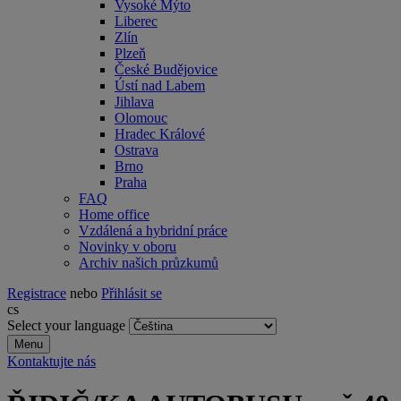
Vysoké Mýto
Liberec
Zlín
Plzeň
České Budějovice
Ústí nad Labem
Jihlava
Olomouc
Hradec Králové
Ostrava
Brno
Praha
FAQ
Home office
Vzdálená a hybridní práce
Novinky v oboru
Archiv našich průzkumů
Registrace
nebo
Přihlásit se
cs
Select your language
Menu
Kontaktujte nás