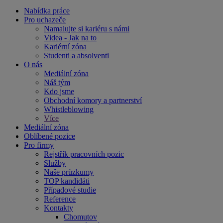
Nabídka práce
Pro uchazeče
Namalujte si kariéru s námi
Videa - Jak na to
Kariérní zóna
Studenti a absolventi
O nás
Mediální zóna
Náš tým
Kdo jsme
Obchodní komory a partnerství
Whistleblowing
Více
Mediální zóna
Oblíbené pozice
Pro firmy
Rejstřík pracovních pozic
Služby
Naše průzkumy
TOP kandidáti
Případové studie
Reference
Kontakty
Chomutov