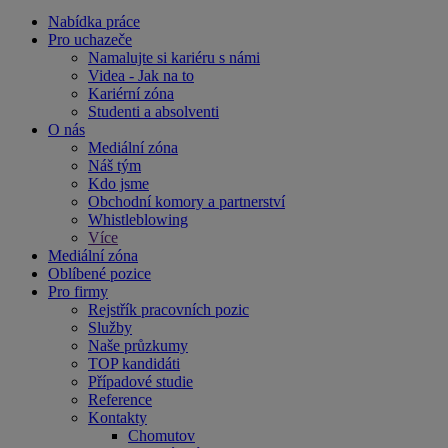
Nabídka práce
Pro uchazeče
Namalujte si kariéru s námi
Videa - Jak na to
Kariérní zóna
Studenti a absolventi
O nás
Mediální zóna
Náš tým
Kdo jsme
Obchodní komory a partnerství
Whistleblowing
Více
Mediální zóna
Oblíbené pozice
Pro firmy
Rejstřík pracovních pozic
Služby
Naše průzkumy
TOP kandidáti
Případové studie
Reference
Kontakty
Chomutov