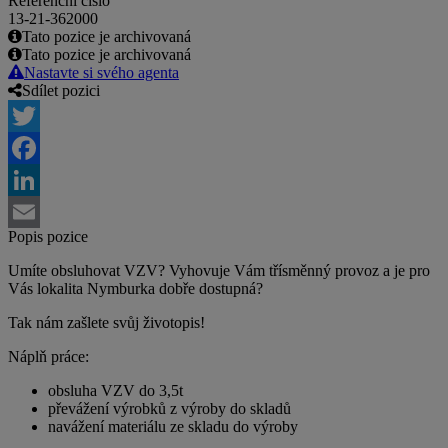
Referenční číslo
13-21-362000
Tato pozice je archivovaná
Tato pozice je archivovaná
Nastavte si svého agenta
Sdílet pozici
Twitter
Facebook
LinkedIn
Popis pozice
Email
Umíte obsluhovat VZV? Vyhovuje Vám třísměnný provoz a je pro
Vás lokalita Nymburka dobře dostupná?
Tak nám zašlete svůj životopis!
Náplň práce:
obsluha VZV do 3,5t
převážení výrobků z výroby do skladů
navážení materiálu ze skladu do výroby