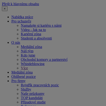
Přejít k hlavnímu obsahu
×
Nabídka práce
Pro uchazeče
Namalujte si kariéru s námi
Videa - Jak na to
Kariérní zóna
Studenti a absolventi
O nás
Mediální zóna
Náš tým
Kdo jsme
Obchodní komory a partnerství
Whistleblowing
Více
Mediální zóna
Oblíbené pozice
Pro firmy
Rejstřík pracovních pozic
Služby
Naše průzkumy
TOP kandidáti
Případové studie