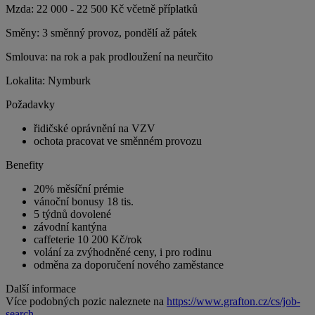
Mzda: 22 000 - 22 500 Kč včetně příplatků
Směny: 3 směnný provoz, pondělí až pátek
Smlouva: na rok a pak prodloužení na neurčito
Lokalita: Nymburk
Požadavky
řidičské oprávnění na VZV
ochota pracovat ve směnném provozu
Benefity
20% měsíční prémie
vánoční bonusy 18 tis.
5 týdnů dovolené
závodní kantýna
caffeterie 10 200 Kč/rok
volání za zvýhodněné ceny, i pro rodinu
odměna za doporučení nového zaměstance
Další informace
Více podobných pozic naleznete na
https://www.grafton.cz/cs/job-
search