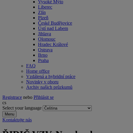
Vysoké Mýto
Liberec
Zlín
Plzeň
České Budějovice
Ústí nad Labem
Jihlava
Olomouc
Hradec Králové
Ostrava
Brno
Praha
FAQ
Home office
Vzdálená a hybridní práce
Novinky v oboru
Archiv našich průzkumů
Registrace
nebo
Přihlásit se
cs
Select your language
Menu
Kontaktujte nás