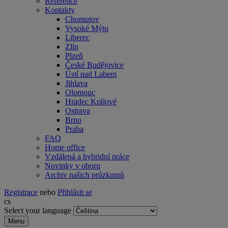
Reference
Kontakty
Chomutov
Vysoké Mýto
Liberec
Zlín
Plzeň
České Budějovice
Ústí nad Labem
Jihlava
Olomouc
Hradec Králové
Ostrava
Brno
Praha
FAQ
Home office
Vzdálená a hybridní práce
Novinky v oboru
Archiv našich průzkumů
Registrace
nebo
Přihlásit se
cs
Select your language
Menu