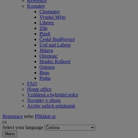
Reference
Kontakty
Chomutov
Vysoké Mýto
Liberec
Zlín
Plzeň
České Budějovice
Ústí nad Labem
Jihlava
Olomouc
Hradec Králové
Ostrava
Brno
Praha
FAQ
Home office
Vzdálená a hybridní práce
Novinky v oboru
Archiv našich průzkumů
Registrace
nebo
Přihlásit se
cs
Select your language
Menu