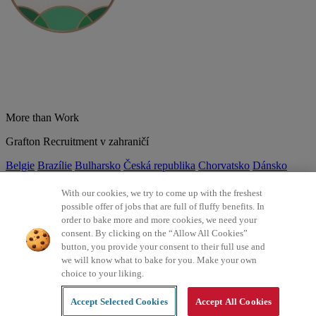
More than Work
Grafton Recruitment v zahraničí
Belgie
Brazílie
Bulharsko
Česká republika
Chorvatsko
Dánsko
Estonsko
Francie
Indie
Itálie
Kolumbie
Litva
Lotyšsko
Maďarsko
Mexiko
Německo
Nizozemsko
Norsko
Polsko
Portugalsko
With our cookies, we try to come up with the freshest
Rumunsko
Slovensko
Španělsko
Srbsko
Švýcarsko
Turecko
Velká
possible offer of jobs that are full of fluffy benefits. In
Británie
order to bake more and more cookies, we need your
consent. By clicking on the “Allow All Cookies”
©2026 Všechna práva vyhrazena Grafton Recruitment
button, you provide your consent to their full use and
we will know what to bake for you. Make your own
Ochrana osobních údajů
Zásady používání cookies
Všeobecné
choice to your liking.
podmínky
Digitální přístupnost
Інформація про обробку
персональних даних
Accept Selected Cookies
Accept All Cookies
Created by