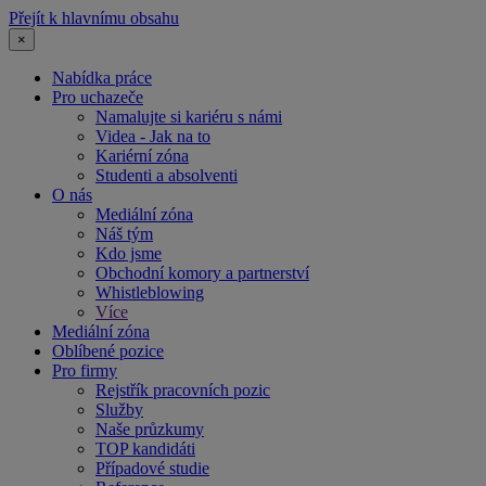
Přejít k hlavnímu obsahu
×
Nabídka práce
Pro uchazeče
Namalujte si kariéru s námi
Videa - Jak na to
Kariérní zóna
Studenti a absolventi
O nás
Mediální zóna
Náš tým
Kdo jsme
Obchodní komory a partnerství
Whistleblowing
Více
Mediální zóna
Oblíbené pozice
Pro firmy
Rejstřík pracovních pozic
Služby
Naše průzkumy
TOP kandidáti
Případové studie