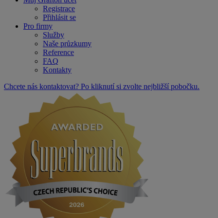
Registrace
Přihlásit se
Pro firmy
Služby
Naše průzkumy
Reference
FAQ
Kontakty
Chcete nás kontaktovat? Po kliknutí si zvolte nejbližší pobočku.