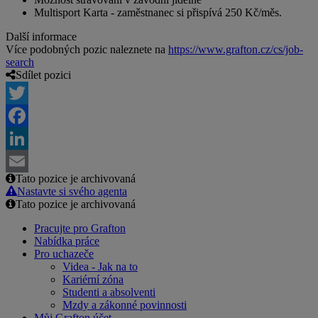
Multisport Karta - zaměstnanec si přispívá 250 Kč/měs.
Další informace
Více podobných pozic naleznete na
https://www.grafton.cz/cs/job-
search
Sdílet pozici
Twitter
Facebook
LinkedIn
Tato pozice je archivovaná
Email
Nastavte si svého agenta
Tato pozice je archivovaná
Pracujte pro Grafton
Nabídka práce
Pro uchazeče
Videa - Jak na to
Kariérní zóna
Studenti a absolventi
Mzdy a zákonné povinnosti
Můj Grafton účet