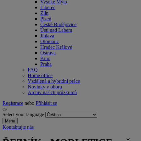
Vysoké Mýto
Liberec
Zlín
Plzeň
České Budějovice
Ústí nad Labem
Jihlava
Olomouc
Hradec Králové
Ostrava
Brno
Praha
FAQ
Home office
Vzdálená a hybridní práce
Novinky v oboru
Archiv našich průzkumů
Registrace
nebo
Přihlásit se
cs
Select your language
Menu
Kontaktujte nás