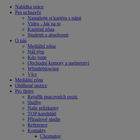
Nabídka práce
Pro uchazeče
Namalujte si kariéru s námi
Videa - Jak na to
Kariérní zóna
Studenti a absolventi
O nás
Mediální zóna
Náš tým
Kdo jsme
Obchodní komory a partnerství
Whistleblowing
Více
Mediální zóna
Oblíbené pozice
Pro firmy
Rejstřík pracovních pozic
Služby
Naše průzkumy
TOP kandidáti
Případové studie
Reference
Kontakty
Chomutov