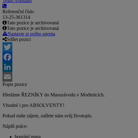
Team Assistant
Referenční číslo
13-25-361314
Tato pozice je archivovaná
Tato pozice je archivovaná
Nastavte si svého agenta
Sdílet pozici
Twitter
Facebook
LinkedIn
Popis pozice
Email
Hledáme ŘEZNÍKY do Masozávodu v Modleticích.
Vhodné i pro ABSOLVENTY!
Pokud máte zájem, zašlete nám svůj životopis.
Náplň práce:
bourání masa