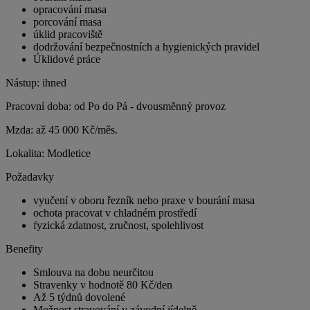
opracování masa
porcování masa
úklid pracoviště
dodržování bezpečnostních a hygienických pravidel
Úklidové práce
Nástup: ihned
Pracovní doba: od Po do Pá - dvousměnný provoz
Mzda: až 45 000 Kč/měs.
Lokalita: Modletice
Požadavky
vyučení v oboru řezník nebo praxe v bourání masa
ochota pracovat v chladném prostředí
fyzická zdatnost, zručnost, spolehlivost
Benefity
Smlouva na dobu neurčitou
Stravenky v hodnotě 80 Kč/den
Až 5 týdnů dovolené
Možnost stravování v závodní jídelně