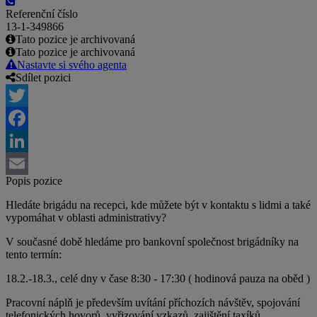
Referenční číslo
13-1-349866
Tato pozice je archivovaná
Tato pozice je archivovaná
Nastavte si svého agenta
Sdílet pozici
Twitter
Facebook
LinkedIn
Popis pozice
Email
Hledáte brigádu na recepci, kde můžete být v kontaktu s lidmi a také
vypomáhat v oblasti administrativy?
V současné době hledáme pro bankovní společnost brigádníky na
tento termín:
18.2.-18.3., celé dny v čase 8:30 - 17:30 ( hodinová pauza na oběd )
Pracovní náplň je především uvítání příchozích návštěv, spojování
telefonických hovorů, vyřizování vzkazů, zajištění taxíků,