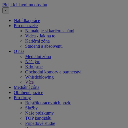
Přejít k hlavnímu obsahu
×
Nabídka práce
Pro uchazeče
Namalujte si kariéru s námi
Videa - Jak na to
Kariérní zóna
Studenti a absolventi
O nás
Mediální zóna
Náš tým
Kdo jsme
Obchodní komory a partnerství
Whistleblowing
Více
Mediální zóna
Oblíbené pozice
Pro firmy
Rejstřík pracovních pozic
Služby
Naše průzkumy
TOP kandidáti
Případové studie