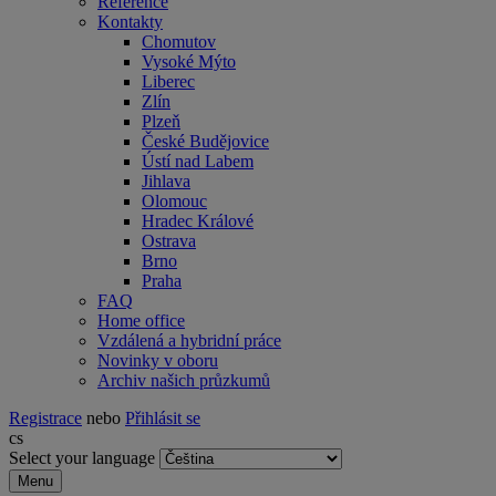
Reference
Kontakty
Chomutov
Vysoké Mýto
Liberec
Zlín
Plzeň
České Budějovice
Ústí nad Labem
Jihlava
Olomouc
Hradec Králové
Ostrava
Brno
Praha
FAQ
Home office
Vzdálená a hybridní práce
Novinky v oboru
Archiv našich průzkumů
Registrace
nebo
Přihlásit se
cs
Select your language
Menu