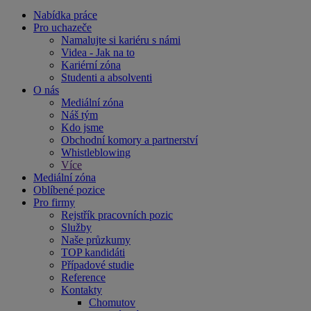
Nabídka práce
Pro uchazeče
Namalujte si kariéru s námi
Videa - Jak na to
Kariérní zóna
Studenti a absolventi
O nás
Mediální zóna
Náš tým
Kdo jsme
Obchodní komory a partnerství
Whistleblowing
Více
Mediální zóna
Oblíbené pozice
Pro firmy
Rejstřík pracovních pozic
Služby
Naše průzkumy
TOP kandidáti
Případové studie
Reference
Kontakty
Chomutov