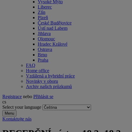
Vysoké Mýto
Liberec
Zlín
Plzeň
České Budějovice
Ústí nad Labem
Jihlava
Olomouc
Hradec Králové
Ostrava
Brno
Praha
FAQ
Home office
Vzdálená a hybridní práce
Novinky v oboru
Archiv našich průzkumů
Registrace
nebo
Přihlásit se
cs
Select your language
Menu
Kontaktujte nás