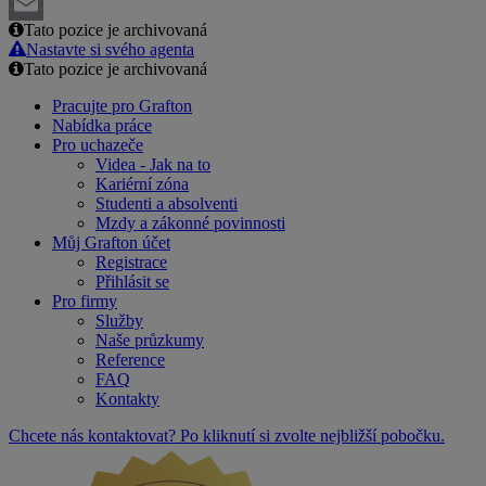
LinkedIn
Tato pozice je archivovaná
Email
Nastavte si svého agenta
Tato pozice je archivovaná
Pracujte pro Grafton
Nabídka práce
Pro uchazeče
Videa - Jak na to
Kariérní zóna
Studenti a absolventi
Mzdy a zákonné povinnosti
Můj Grafton účet
Registrace
Přihlásit se
Pro firmy
Služby
Naše průzkumy
Reference
FAQ
Kontakty
Chcete nás kontaktovat? Po kliknutí si zvolte nejbližší pobočku.