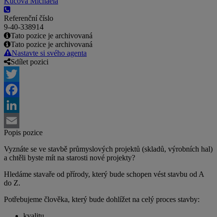
Kučová Michaela
Referenční číslo
9-40-338914
Tato pozice je archivovaná
Tato pozice je archivovaná
Nastavte si svého agenta
Sdílet pozici
Twitter
Facebook
LinkedIn
Popis pozice
Email
Vyznáte se ve stavbě průmyslových projektů (skladů, výrobních hal)
a chtěli byste mít na starosti nové projekty?
Hledáme stavaře od přírody, který bude schopen vést stavbu od A
do Z.
Potřebujeme člověka, který bude dohlížet na celý proces stavby:
kvalitu