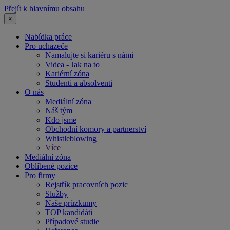
Přejít k hlavnímu obsahu
×
Nabídka práce
Pro uchazeče
Namalujte si kariéru s námi
Videa - Jak na to
Kariérní zóna
Studenti a absolventi
O nás
Mediální zóna
Náš tým
Kdo jsme
Obchodní komory a partnerství
Whistleblowing
Více
Mediální zóna
Oblíbené pozice
Pro firmy
Rejstřík pracovních pozic
Služby
Naše průzkumy
TOP kandidáti
Případové studie