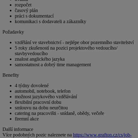
rozpočet
časový plán
práci s dokumentací
komunikaci s dodavateli a zákazníky
Požadavky
vzdělání ve stavebnictví - nejlépe obor pozemního stavitelství
5 roky zkušeností na pozici projektového vedoucího/
stavbyvedoucího
znalost anglického jazyka
samostatnost a dobrý time management
Benefity
4 týdny dovolené
automobil, notebook, telefon
možnost jazykového vzdělávání
flexibilní pracovní dobu
smlouvu na dobu neurčitou
catering na pracovišti - snídaně, obědy, večeře
firemní akce
Další informace
Více podobných pozic naleznete na
https://www.grafton.cz/cs/job-