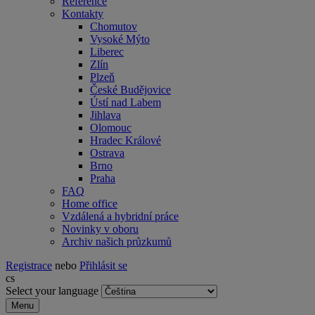
Reference
Kontakty
Chomutov
Vysoké Mýto
Liberec
Zlín
Plzeň
České Budějovice
Ústí nad Labem
Jihlava
Olomouc
Hradec Králové
Ostrava
Brno
Praha
FAQ
Home office
Vzdálená a hybridní práce
Novinky v oboru
Archiv našich průzkumů
Registrace
nebo
Přihlásit se
cs
Select your language
Menu