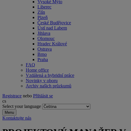
Vysoké Mýto
Liberec
Zlín
Plzeň
České Budějovice
Ústí nad Labem
Jihlava
Olomouc
Hradec Králové
Ostrava
Brno
Praha
FAQ
Home office
Vzdálená a hybridní práce
Novinky v oboru
Archiv našich průzkumů
Registrace
nebo
Přihlásit se
cs
Select your language
Menu
Kontaktujte nás