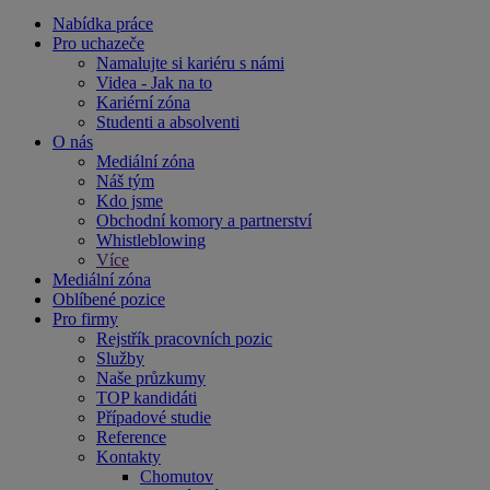
Nabídka práce
Pro uchazeče
Namalujte si kariéru s námi
Videa - Jak na to
Kariérní zóna
Studenti a absolventi
O nás
Mediální zóna
Náš tým
Kdo jsme
Obchodní komory a partnerství
Whistleblowing
Více
Mediální zóna
Oblíbené pozice
Pro firmy
Rejstřík pracovních pozic
Služby
Naše průzkumy
TOP kandidáti
Případové studie
Reference
Kontakty
Chomutov