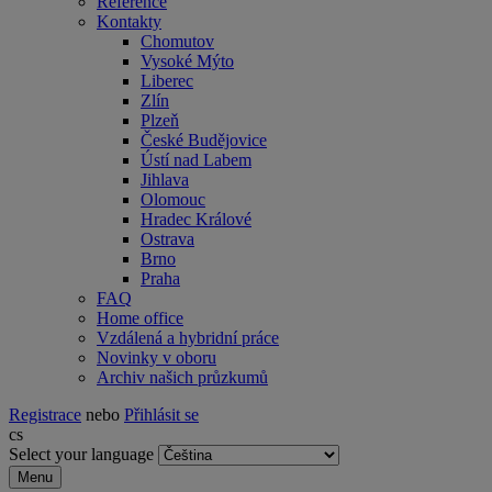
Reference
Kontakty
Chomutov
Vysoké Mýto
Liberec
Zlín
Plzeň
České Budějovice
Ústí nad Labem
Jihlava
Olomouc
Hradec Králové
Ostrava
Brno
Praha
FAQ
Home office
Vzdálená a hybridní práce
Novinky v oboru
Archiv našich průzkumů
Registrace
nebo
Přihlásit se
cs
Select your language
Menu