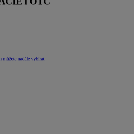
CIE l OTC
h můžete nadále vybírat.