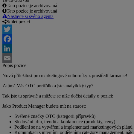
19-19-380789
Tato pozice je archivovaná
Tato pozice je archivovaná
Nastavte si svého agenta
Sdílet pozici
Twitter
Facebook
LinkedIn
Popis pozice
Email
Nová příležitost pro marketingové odborníky z prostředí farmacie!
Zajímá Vás OTC portfólio a jste analytický typ?
Tak jste tu správně a můžete se níže dočíst detaily o pozici:
Jako Product Manager budete mít na starost:
Svěřené značky OTC (kategorii přípravků)
Sledování trhu, trendů a konkurence (produkty, ceny)
Podílení se na vytváření a implementaci marketingových plánů
Komunikaci s interními odděleními category management, nák