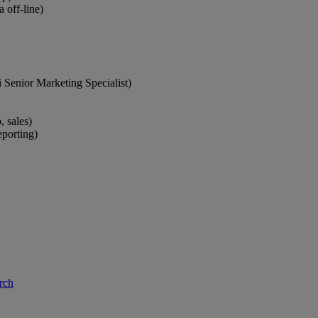
 off-line)
 Senior Marketing Specialist)
 sales)
eporting)
rch