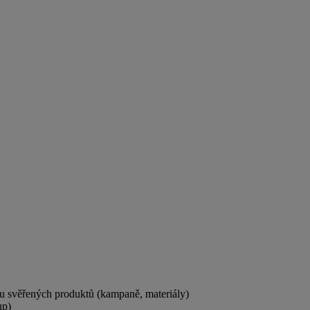
 u svěřených produktů (kampaně, materiály)
up)