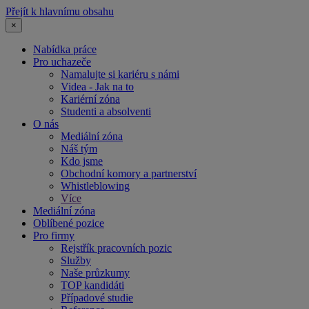
Přejít k hlavnímu obsahu
×
Nabídka práce
Pro uchazeče
Namalujte si kariéru s námi
Videa - Jak na to
Kariérní zóna
Studenti a absolventi
O nás
Mediální zóna
Náš tým
Kdo jsme
Obchodní komory a partnerství
Whistleblowing
Více
Mediální zóna
Oblíbené pozice
Pro firmy
Rejstřík pracovních pozic
Služby
Naše průzkumy
TOP kandidáti
Případové studie