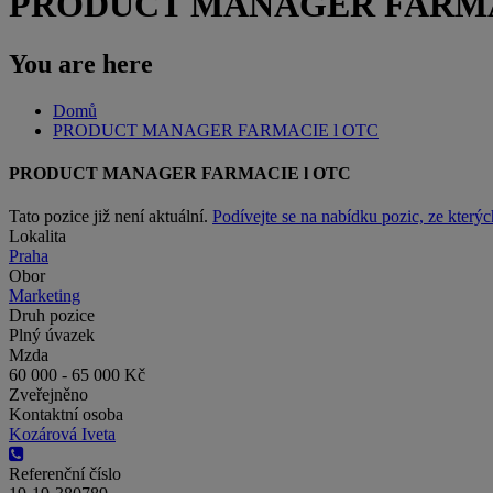
PRODUCT MANAGER FARMA
You are here
Domů
PRODUCT MANAGER FARMACIE l OTC
PRODUCT MANAGER FARMACIE l OTC
Tato pozice již není aktuální.
Podívejte se na nabídku pozic, ze kterýc
Lokalita
Praha
Obor
Marketing
Druh pozice
Plný úvazek
Mzda
60 000 - 65 000 Kč
Zveřejněno
Kontaktní osoba
Kozárová Iveta
Referenční číslo