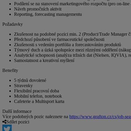
Podílení se na stanovení marketingového rozpočtu (pro on-line a
Návrh promočních aktivit
Reporting, forecasting managementu
Požadavky
Zkušenost na podobné pozici min. 2 (Product/Trade Manager či
Předchozí působení ve farmaceutické společnosti
Zkušenosti s vedením portfólia a forecastováním produktů
Týmový duch a úzká spolupráce mezi různými oddělení (nákup,
Analytické schopnosti (analýza tržních dat (Nielsen, IQVIA), r
Samostatnost a kreativní myšlení
Benefity
5 týdnů dovolené
Stravenky
Flexibilní pracovní doba
Mobilní telefon, notebook
Cafeterie a Multisport karta
Další informace
Více podobných pozic naleznete na
https://www.grafton.cz/cs/job-sea
Sdílet pozici