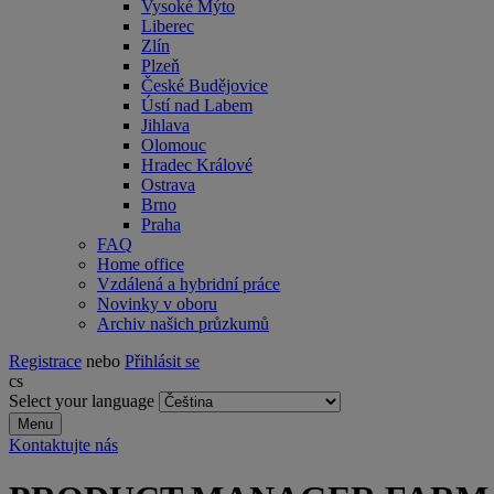
Vysoké Mýto
Liberec
Zlín
Plzeň
České Budějovice
Ústí nad Labem
Jihlava
Olomouc
Hradec Králové
Ostrava
Brno
Praha
FAQ
Home office
Vzdálená a hybridní práce
Novinky v oboru
Archiv našich průzkumů
Registrace
nebo
Přihlásit se
cs
Select your language
Menu
Kontaktujte nás