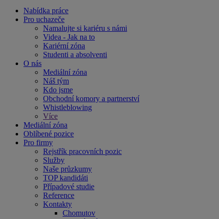
Nabídka práce
Pro uchazeče
Namalujte si kariéru s námi
Videa - Jak na to
Kariérní zóna
Studenti a absolventi
O nás
Mediální zóna
Náš tým
Kdo jsme
Obchodní komory a partnerství
Whistleblowing
Více
Mediální zóna
Oblíbené pozice
Pro firmy
Rejstřík pracovních pozic
Služby
Naše průzkumy
TOP kandidáti
Případové studie
Reference
Kontakty
Chomutov