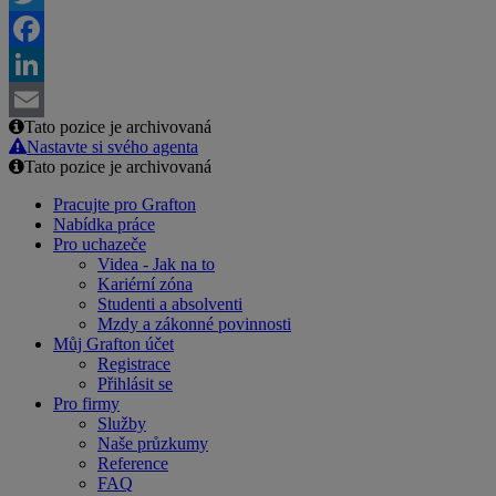
Twitter
Facebook
LinkedIn
Tato pozice je archivovaná
Email
Nastavte si svého agenta
Tato pozice je archivovaná
Pracujte pro Grafton
Nabídka práce
Pro uchazeče
Videa - Jak na to
Kariérní zóna
Studenti a absolventi
Mzdy a zákonné povinnosti
Můj Grafton účet
Registrace
Přihlásit se
Pro firmy
Služby
Naše průzkumy
Reference
FAQ