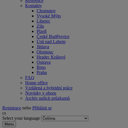
Reference
Kontakty
Chomutov
Vysoké Mýto
Liberec
Zlín
Plzeň
České Budějovice
Ústí nad Labem
Jihlava
Olomouc
Hradec Králové
Ostrava
Brno
Praha
FAQ
Home office
Vzdálená a hybridní práce
Novinky v oboru
Archiv našich průzkumů
Registrace
nebo
Přihlásit se
cs
Select your language
Menu