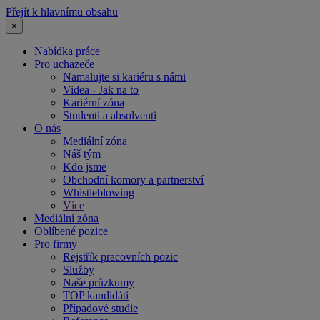
Přejít k hlavnímu obsahu
×
Nabídka práce
Pro uchazeče
Namalujte si kariéru s námi
Videa - Jak na to
Kariérní zóna
Studenti a absolventi
O nás
Mediální zóna
Náš tým
Kdo jsme
Obchodní komory a partnerství
Whistleblowing
Více
Mediální zóna
Oblíbené pozice
Pro firmy
Rejstřík pracovních pozic
Služby
Naše průzkumy
TOP kandidáti
Případové studie