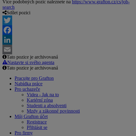
Více podobných pozic naleznete na
https://www.grafton.cz/cs/job-
search
Sdílet pozici
Twitter
Facebook
LinkedIn
Tato pozice je archivovaná
Email
Nastavte si svého agenta
Tato pozice je archivovaná
Pracujte pro Grafton
Nabídka práce
Pro uchazeče
Videa - Jak na to
Kariérní zóna
Studenti a absolventi
Mzdy a zákonné povinnosti
Můj Grafton účet
Registrace
Přihlásit se
Pro firmy