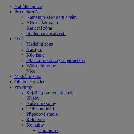
Nabídka práce
Pro uchazeče
Namalujte si kariéru s námi
Videa - Jak na to
Kariérní zóna
Studenti a absolventi
O nás
Mediální zóna
Náš tým
Kdo jsme
Obchodní komory a partnerství
Whistleblowing
Více
Mediální zóna
Oblíbené pozice
Pro firmy
Rejstřík pracovních pozic
Služby
Naše průzkumy
TOP kandidáti
Případové studie
Reference
Kontakty
Chomutov