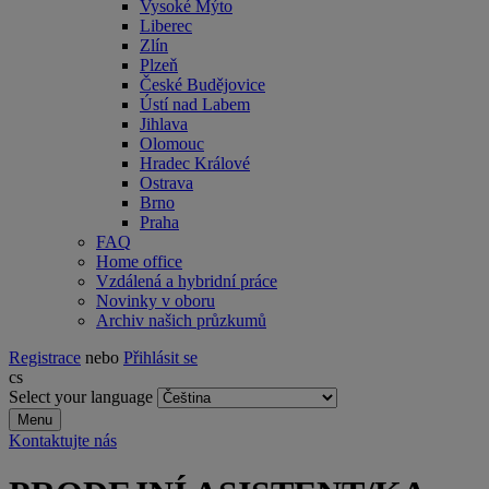
Vysoké Mýto
Liberec
Zlín
Plzeň
České Budějovice
Ústí nad Labem
Jihlava
Olomouc
Hradec Králové
Ostrava
Brno
Praha
FAQ
Home office
Vzdálená a hybridní práce
Novinky v oboru
Archiv našich průzkumů
Registrace
nebo
Přihlásit se
cs
Select your language
Menu
Kontaktujte nás