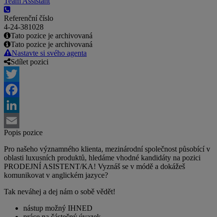
Team Assistant
Referenční číslo
4-24-381028
Tato pozice je archivovaná
Tato pozice je archivovaná
Nastavte si svého agenta
Sdílet pozici
Twitter
Facebook
LinkedIn
Popis pozice
Email
Pro našeho významného klienta, mezinárodní společnost působící v
oblasti luxusních produktů, hledáme vhodné kandidáty na pozici
PRODEJNÍ ASISTENT/KA! Vyznáš se v módě a dokážeš
komunikovat v anglickém jazyce?
Tak neváhej a dej nám o sobě vědět!
nástup možný IHNED
práce na částečný úvazek