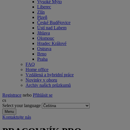
Vysoké Mýto
Liberec
Zlín
Plzeň
České Budějovice
Ústí nad Labem
Jihlava
Olomouc
Hradec Králové
Ostrava
Brno
Praha
FAQ
Home office
Vzdálená a hybridní práce
Novinky v oboru
Archiv našich průzkumů
Registrace
nebo
Přihlásit se
cs
Select your language
Menu
Kontaktujte nás