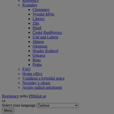
Reference
Kontakty
Chomutov
Vysoké Mýto
Liberec
Zlín
Plzeň
České Budějovice
Ústí nad Labem
Jihlava
Olomouc
Hradec Králové
Ostrava
Brno
Praha
FAQ
Home office
Vzdálená a hybridní práce
Novinky v oboru
Archiv našich průzkumů
Registrace
nebo
Přihlásit se
cs
Select your language
Menu