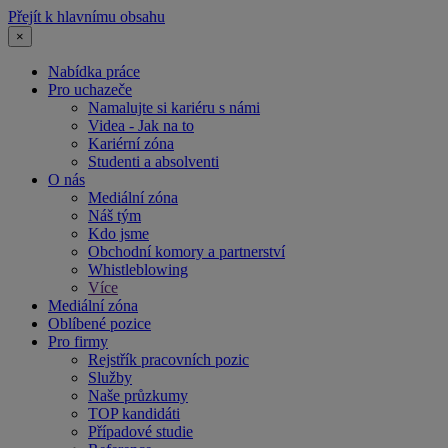
Přejít k hlavnímu obsahu
×
Nabídka práce
Pro uchazeče
Namalujte si kariéru s námi
Videa - Jak na to
Kariérní zóna
Studenti a absolventi
O nás
Mediální zóna
Náš tým
Kdo jsme
Obchodní komory a partnerství
Whistleblowing
Více
Mediální zóna
Oblíbené pozice
Pro firmy
Rejstřík pracovních pozic
Služby
Naše průzkumy
TOP kandidáti
Případové studie