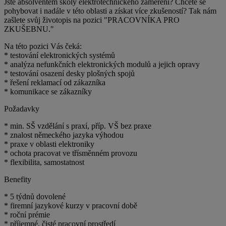
Jste absolventem školy elektrotechnického zaměření? Chcete se
pohybovat i nadále v této oblasti a získat více zkušeností? Tak nám
zašlete svůj životopis na pozici "PRACOVNÍKA PRO
ZKUŠEBNU."
Na této pozici Vás čeká:
* testování elektronických systémů
* analýza nefunkčních elektronických modulů a jejich opravy
* testování osazení desky plošných spojů
* řešení reklamací od zákazníka
* komunikace se zákazníky
Požadavky
* min. SŠ vzdělání s praxí, příp. VŠ bez praxe
* znalost německého jazyka výhodou
* praxe v oblasti elektroniky
* ochota pracovat ve třísměnném provozu
* flexibilita, samostatnost
Benefity
* 5 týdnů dovolené
* firemní jazykové kurzy v pracovní době
* roční prémie
* příjemné, čisté pracovní prostředí