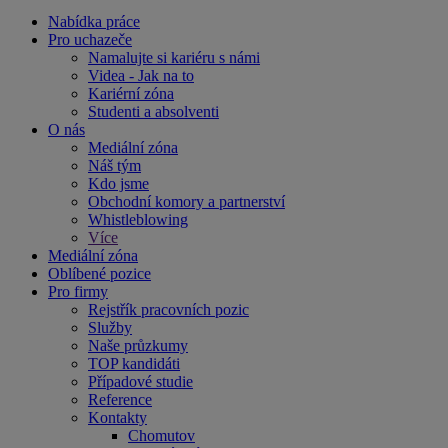
Nabídka práce
Pro uchazeče
Namalujte si kariéru s námi
Videa - Jak na to
Kariérní zóna
Studenti a absolventi
O nás
Mediální zóna
Náš tým
Kdo jsme
Obchodní komory a partnerství
Whistleblowing
Více
Mediální zóna
Oblíbené pozice
Pro firmy
Rejstřík pracovních pozic
Služby
Naše průzkumy
TOP kandidáti
Případové studie
Reference
Kontakty
Chomutov