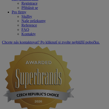
Registrace
Přihlásit se
Pro firmy
Služby
Naše průzkumy
Reference
FAQ
Kontakty
Chcete nás kontaktovat? Po kliknutí si zvolte nejbližší pobočku.