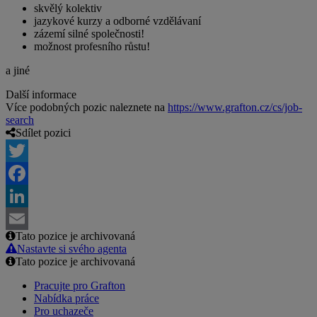
skvělý kolektiv
jazykové kurzy a odborné vzdělávaní
zázemí silné společnosti!
možnost profesního růstu!
a jiné
Další informace
Více podobných pozic naleznete na
https://www.grafton.cz/cs/job-
search
Sdílet pozici
Twitter
Facebook
LinkedIn
Tato pozice je archivovaná
Email
Nastavte si svého agenta
Tato pozice je archivovaná
Pracujte pro Grafton
Nabídka práce
Pro uchazeče