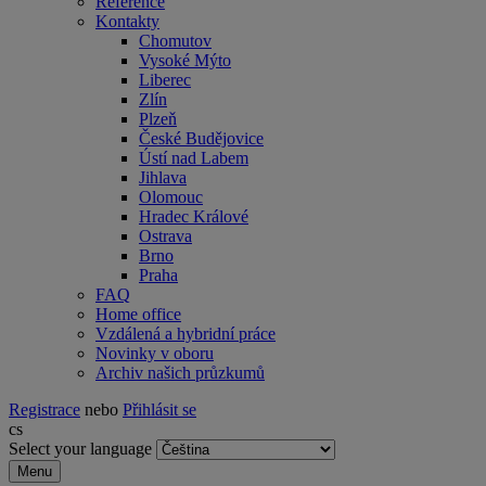
Reference
Kontakty
Chomutov
Vysoké Mýto
Liberec
Zlín
Plzeň
České Budějovice
Ústí nad Labem
Jihlava
Olomouc
Hradec Králové
Ostrava
Brno
Praha
FAQ
Home office
Vzdálená a hybridní práce
Novinky v oboru
Archiv našich průzkumů
Registrace
nebo
Přihlásit se
cs
Select your language
Menu