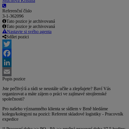
Muchová Kristína
Referenční číslo
3-1-362096
Tato pozice je archivovaná
Tato pozice je archivovaná
Nastavte si svého agenta
Sdílet pozici
Twitter
Facebook
LinkedIn
Popis pozice
Email
Jste pečlivý/á a rádi se neustále učíte a zlepšujete? Baví Vás
organizovat a máte zájem o práci ve zajímavé strojírenské
společnosti?
Pro našeho významného klienta se sídlem v Brně hledáme
kolegu/kolegyni na pozici: Referent skladové logistiky - Pracovník
expedice
!! Pracovní doba >> PO - PA >> pružná pracovní doba 37,5 hodiny