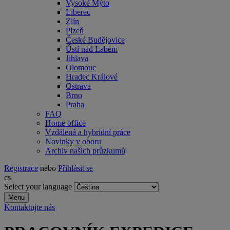
Vysoké Mýto
Liberec
Zlín
Plzeň
České Budějovice
Ústí nad Labem
Jihlava
Olomouc
Hradec Králové
Ostrava
Brno
Praha
FAQ
Home office
Vzdálená a hybridní práce
Novinky v oboru
Archiv našich průzkumů
Registrace
nebo
Přihlásit se
cs
Select your language
Menu
Kontaktujte nás