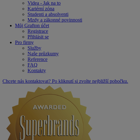
Videa - Jak na to
Kariérní zóna
Studenti a absolventi
Mzdy a zákonné povinnosti
Můj Grafton účet
Registrace
Přihlásit se
Pro firmy
Služby
Naše průzkumy
Reference
FAQ
Kontakty
Chcete nás kontaktovat? Po kliknutí si zvolte nejbližší pobočku.