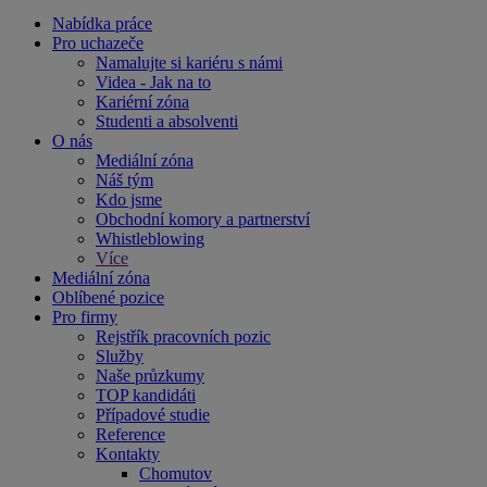
Nabídka práce
Pro uchazeče
Namalujte si kariéru s námi
Videa - Jak na to
Kariérní zóna
Studenti a absolventi
O nás
Mediální zóna
Náš tým
Kdo jsme
Obchodní komory a partnerství
Whistleblowing
Více
Mediální zóna
Oblíbené pozice
Pro firmy
Rejstřík pracovních pozic
Služby
Naše průzkumy
TOP kandidáti
Případové studie
Reference
Kontakty
Chomutov