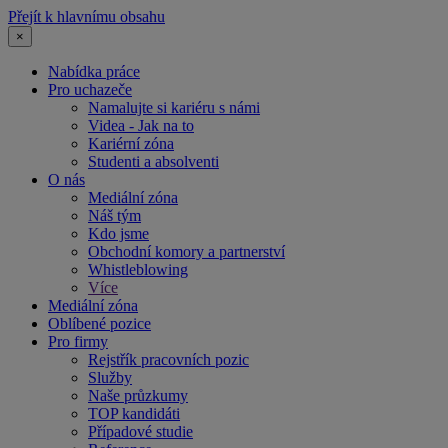
Přejít k hlavnímu obsahu
×
Nabídka práce
Pro uchazeče
Namalujte si kariéru s námi
Videa - Jak na to
Kariérní zóna
Studenti a absolventi
O nás
Mediální zóna
Náš tým
Kdo jsme
Obchodní komory a partnerství
Whistleblowing
Více
Mediální zóna
Oblíbené pozice
Pro firmy
Rejstřík pracovních pozic
Služby
Naše průzkumy
TOP kandidáti
Případové studie