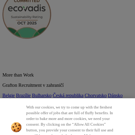
More than Work
Grafton Recruitment v zahraničí
Belgie
Brazílie
Bulharsko
Česká republika
Chorvatsko
Dánsko
Estonsko
Francie
Indie
Itálie
Kolumbie
Litva
Lotyšsko
Maďarsko
Mexiko
Německo
Nizozemsko
Norsko
Polsko
Portugalsko
With our cookies, we try to come up with the freshest
Rumunsko
Slovensko
Španělsko
Srbsko
Švýcarsko
Turecko
Velká
possible offer of jobs that are full of fluffy benefits. In
Británie
order to bake more and more cookies, we need your
consent. By clicking on the “Allow All Cookies”
©2026 Všechna práva vyhrazena Grafton Recruitment
button, you provide your consent to their full use and