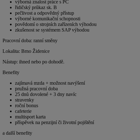
výborná znalost práce s PC
řidičský průkaz sk. B
pečlivost a odpovědný přístup
výborné komunikační schopnosti
povědomí o strojních zařízeních výhodou
zkušenost se systémem SAP výhodou
Pracovní doba: ranní směny
Lokalita: Brno Židenice
Nástup: ihned nebo po dohodě.
Benefity
zajímavá mzda + možnost navýšení
pružná pracovní doba
25 dnů dovolené + 3 dny navíc
stravenky
roční bonus
cafeterie
multisport karta
příspěvek na penzijní či životní pojištění
a další benefity