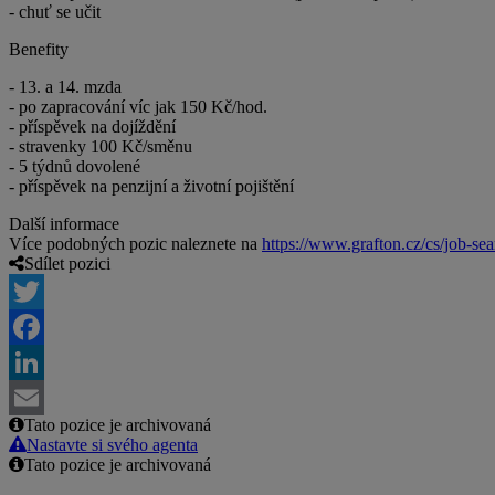
- chuť se učit
Benefity
- 13. a 14. mzda
- po zapracování víc jak 150 Kč/hod.
- příspěvek na dojíždění
- stravenky 100 Kč/směnu
- 5 týdnů dovolené
- příspěvek na penzijní a životní pojištění
Další informace
Více podobných pozic naleznete na
https://www.grafton.cz/cs/job-sea
Sdílet pozici
Twitter
Facebook
LinkedIn
Tato pozice je archivovaná
Email
Nastavte si svého agenta
Tato pozice je archivovaná