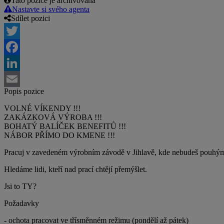
Tato pozice je archivovaná
Nastavte si svého agenta
Sdílet pozici
Twitter
Facebook
LinkedIn
Popis pozice
Email
VOLNÉ VÍKENDY !!!
ZAKÁZKOVÁ VÝROBA !!!
BOHATÝ BALÍČEK BENEFITŮ !!!
NÁBOR PŘÍMO DO KMENE !!!
Pracuj v zavedeném výrobním závodě v Jihlavě, kde nebudeš pouhým
Hledáme lidi, kteří nad prací chtějí přemýšlet.
Jsi to TY?
Požadavky
- ochota pracovat ve třísměnném režimu (pondělí až pátek)