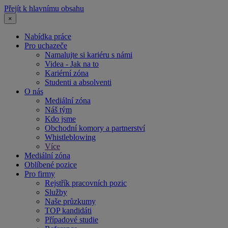
Přejít k hlavnímu obsahu
×
Nabídka práce
Pro uchazeče
Namalujte si kariéru s námi
Videa - Jak na to
Kariérní zóna
Studenti a absolventi
O nás
Mediální zóna
Náš tým
Kdo jsme
Obchodní komory a partnerství
Whistleblowing
Více
Mediální zóna
Oblíbené pozice
Pro firmy
Rejstřík pracovních pozic
Služby
Naše průzkumy
TOP kandidáti
Případové studie