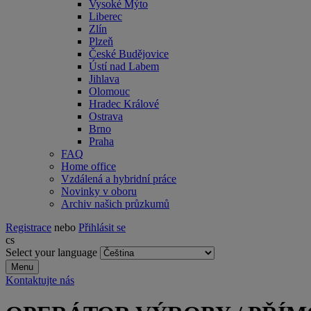
Vysoké Mýto
Liberec
Zlín
Plzeň
České Budějovice
Ústí nad Labem
Jihlava
Olomouc
Hradec Králové
Ostrava
Brno
Praha
FAQ
Home office
Vzdálená a hybridní práce
Novinky v oboru
Archiv našich průzkumů
Registrace
nebo
Přihlásit se
cs
Select your language
Menu
Kontaktujte nás