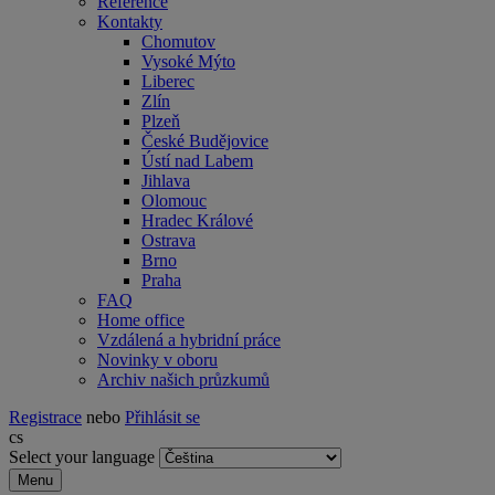
Reference
Kontakty
Chomutov
Vysoké Mýto
Liberec
Zlín
Plzeň
České Budějovice
Ústí nad Labem
Jihlava
Olomouc
Hradec Králové
Ostrava
Brno
Praha
FAQ
Home office
Vzdálená a hybridní práce
Novinky v oboru
Archiv našich průzkumů
Registrace
nebo
Přihlásit se
cs
Select your language
Menu