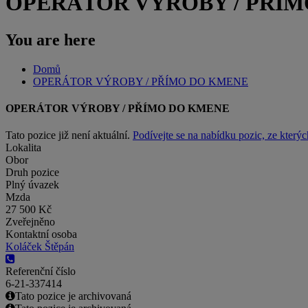
OPERÁTOR VÝROBY / PŘÍ
You are here
Domů
OPERÁTOR VÝROBY / PŘÍMO DO KMENE
OPERÁTOR VÝROBY / PŘÍMO DO KMENE
Tato pozice již není aktuální.
Podívejte se na nabídku pozic, ze kterýc
Lokalita
Obor
Druh pozice
Plný úvazek
Mzda
27 500 Kč
Zveřejněno
Kontaktní osoba
Koláček Štěpán
Referenční číslo
6-21-337414
Tato pozice je archivovaná