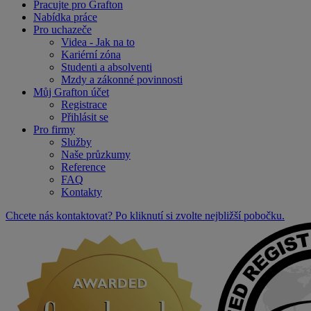
Pracujte pro Grafton
Nabídka práce
Pro uchazeče
Videa - Jak na to
Kariérní zóna
Studenti a absolventi
Mzdy a zákonné povinnosti
Můj Grafton účet
Registrace
Přihlásit se
Pro firmy
Služby
Naše průzkumy
Reference
FAQ
Kontakty
Chcete nás kontaktovat? Po kliknutí si zvolte nejbližší pobočku.