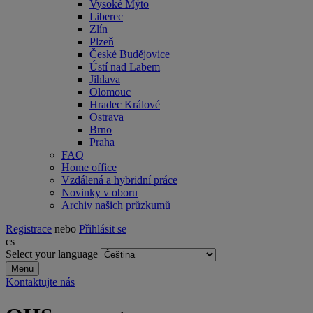
Vysoké Mýto
Liberec
Zlín
Plzeň
České Budějovice
Ústí nad Labem
Jihlava
Olomouc
Hradec Králové
Ostrava
Brno
Praha
FAQ
Home office
Vzdálená a hybridní práce
Novinky v oboru
Archiv našich průzkumů
Registrace
nebo
Přihlásit se
cs
Select your language
Menu
Kontaktujte nás