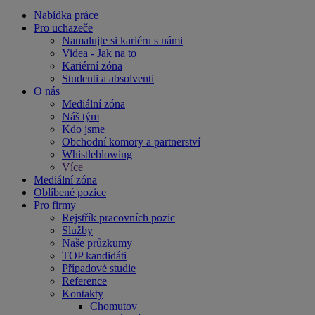
Nabídka práce
Pro uchazeče
Namalujte si kariéru s námi
Videa - Jak na to
Kariérní zóna
Studenti a absolventi
O nás
Mediální zóna
Náš tým
Kdo jsme
Obchodní komory a partnerství
Whistleblowing
Více
Mediální zóna
Oblíbené pozice
Pro firmy
Rejstřík pracovních pozic
Služby
Naše průzkumy
TOP kandidáti
Případové studie
Reference
Kontakty
Chomutov