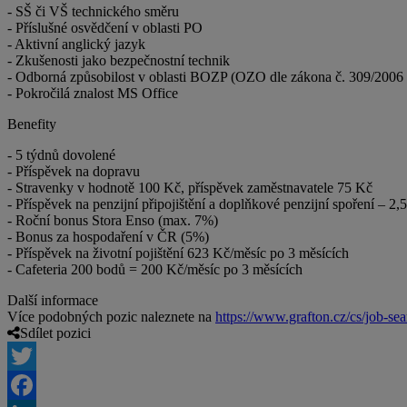
- SŠ či VŠ technického směru
- Příslušné osvědčení v oblasti PO
- Aktivní anglický jazyk
- Zkušenosti jako bezpečnostní technik
- Odborná způsobilost v oblasti BOZP (OZO dle zákona č. 309/2006 
- Pokročilá znalost MS Office
Benefity
- 5 týdnů dovolené
- Příspěvek na dopravu
- Stravenky v hodnotě 100 Kč, příspěvek zaměstnavatele 75 Kč
- Příspěvek na penzijní připojištění a doplňkové penzijní spoření – 2
- Roční bonus Stora Enso (max. 7%)
- Bonus za hospodaření v ČR (5%)
- Příspěvek na životní pojištění 623 Kč/měsíc po 3 měsících
- Cafeteria 200 bodů = 200 Kč/měsíc po 3 měsících
Další informace
Více podobných pozic naleznete na
https://www.grafton.cz/cs/job-sea
Sdílet pozici
Twitter