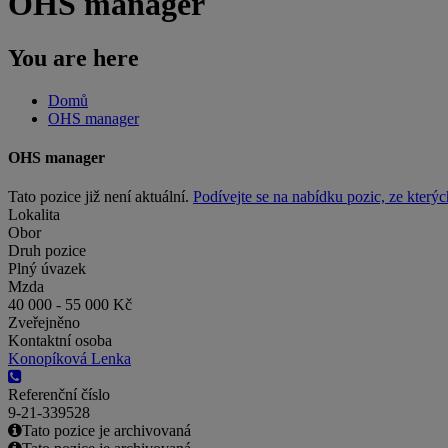
OHS manager
You are here
Domů
OHS manager
OHS manager
Tato pozice již není aktuální.
Podívejte se na nabídku pozic, ze kterýc
Lokalita
Obor
Druh pozice
Plný úvazek
Mzda
40 000 - 55 000 Kč
Zveřejněno
Kontaktní osoba
Konopíková Lenka
Referenční číslo
9-21-339528
Tato pozice je archivovaná