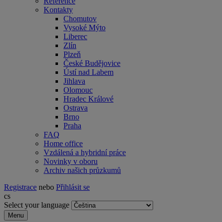
Reference
Kontakty
Chomutov
Vysoké Mýto
Liberec
Zlín
Plzeň
České Budějovice
Ústí nad Labem
Jihlava
Olomouc
Hradec Králové
Ostrava
Brno
Praha
FAQ
Home office
Vzdálená a hybridní práce
Novinky v oboru
Archiv našich průzkumů
Registrace
nebo
Přihlásit se
cs
Select your language
Menu