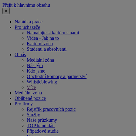
Přejít k hlavnímu obsahu
×
Nabídka práce
Pro uchazeče
Namalujte si kariéru s námi
Videa - Jak na to
Kariérní zóna
Studenti a absolventi
O nás
Mediální zóna
Náš tým
Kdo jsme
Obchodní komory a partnerství
Whistleblowing
Více
Mediální zóna
Oblíbené pozice
Pro firmy
Rejstřík pracovních pozic
Služby
Naše průzkumy
TOP kandidáti
Případové studie