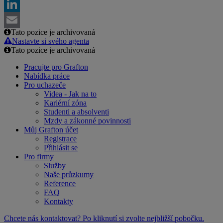
Facebook
LinkedIn
Tato pozice je archivovaná
Email
Nastavte si svého agenta
Tato pozice je archivovaná
Pracujte pro Grafton
Nabídka práce
Pro uchazeče
Videa - Jak na to
Kariérní zóna
Studenti a absolventi
Mzdy a zákonné povinnosti
Můj Grafton účet
Registrace
Přihlásit se
Pro firmy
Služby
Naše průzkumy
Reference
FAQ
Kontakty
Chcete nás kontaktovat? Po kliknutí si zvolte nejbližší pobočku.