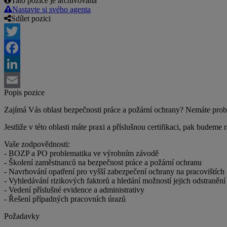
Tato pozice je archivovaná
Nastavte si svého agenta
Sdílet pozici
Twitter
Facebook
LinkedIn
Popis pozice
Email
Zajímá Vás oblast bezpečnosti práce a požární ochrany? Nemáte prob
Jestliže v této oblasti máte praxi a příslušnou certifikaci, pak budeme
Vaše zodpovědnosti:
- BOZP a PO problematika ve výrobním závodě
- Školení zaměstnanců na bezpečnost práce a požární ochranu
- Navrhování opatření pro vyšší zabezpečení ochrany na pracovištích
- Vyhledávání rizikových faktorů a hledání možností jejich odstranění
- Vedení příslušné evidence a administrativy
- Řešení případných pracovních úrazů
Požadavky