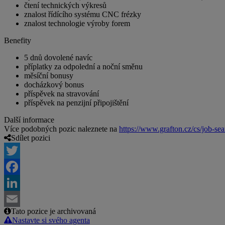
čtení technických výkresů
znalost řídícího systému CNC frézky
znalost technologie výroby forem
Benefity
5 dnů dovolené navíc
příplatky za odpolední a noční směnu
měsíční bonusy
docházkový bonus
příspěvek na stravování
příspěvek na penzijní připojištění
Další informace
Více podobných pozic naleznete na
https://www.grafton.cz/cs/job-sea
Sdílet pozici
Twitter
Facebook
LinkedIn
Tato pozice je archivovaná
Email
Nastavte si svého agenta