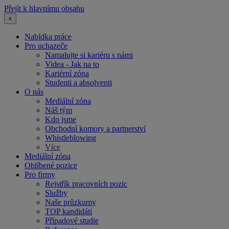
Přejít k hlavnímu obsahu
×
Nabídka práce
Pro uchazeče
Namalujte si kariéru s námi
Videa - Jak na to
Kariérní zóna
Studenti a absolventi
O nás
Mediální zóna
Náš tým
Kdo jsme
Obchodní komory a partnerství
Whistleblowing
Více
Mediální zóna
Oblíbené pozice
Pro firmy
Rejstřík pracovních pozic
Služby
Naše průzkumy
TOP kandidáti
Případové studie