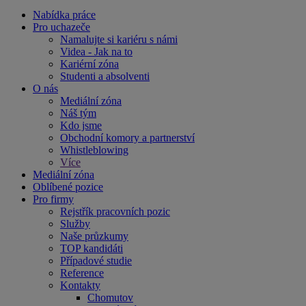
Nabídka práce
Pro uchazeče
Namalujte si kariéru s námi
Videa - Jak na to
Kariérní zóna
Studenti a absolventi
O nás
Mediální zóna
Náš tým
Kdo jsme
Obchodní komory a partnerství
Whistleblowing
Více
Mediální zóna
Oblíbené pozice
Pro firmy
Rejstřík pracovních pozic
Služby
Naše průzkumy
TOP kandidáti
Případové studie
Reference
Kontakty
Chomutov