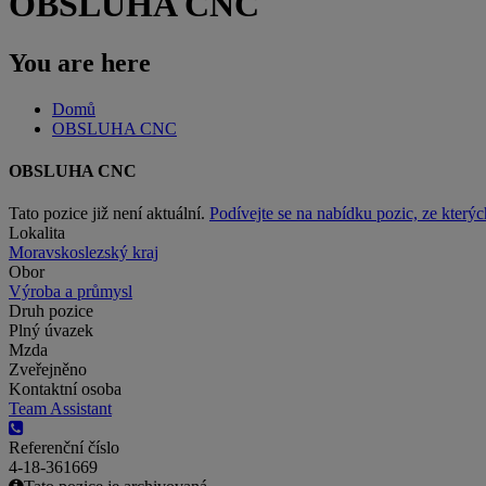
OBSLUHA CNC
You are here
Domů
OBSLUHA CNC
OBSLUHA CNC
Tato pozice již není aktuální.
Podívejte se na nabídku pozic, ze kterýc
Lokalita
Moravskoslezský kraj
Obor
Výroba a průmysl
Druh pozice
Plný úvazek
Mzda
Zveřejněno
Kontaktní osoba
Team Assistant
Referenční číslo
4-18-361669