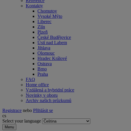
Reference
Kontakty
Chomutov
Vysoké Mýto
Liberec
Zlín
Plzeň
České Budějovice
Ústí nad Labem
Jihlava
Olomouc
Hradec Králové
Ostrava
Brno
Praha
FAQ
Home office
Vzdálená a hybridní práce
Novinky v oboru
Archiv našich průzkumů
Registrace
nebo
Přihlásit se
cs
Select your language
Menu