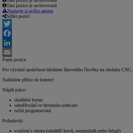
Tato pozice je archivovaná
Tato pozice je archivovaná
Nastavte si svého agenta
Sdílet pozici
Twitter
Facebook
LinkedIn
Popis pozice
Email
Pro výrobní společnost hledáme šikovného člověka na obsluhu CNC.
Nabíráme přímo do kmene!
Náplň práce:
obrábění forem
odměřování ve firemním software
ruční programování
Požadavky
vyučení v oboru (obráběč kovů, soustružník nebo frézař)