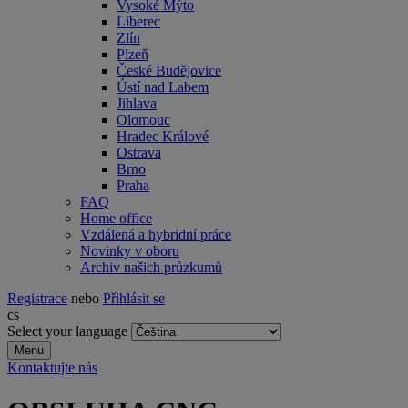
Vysoké Mýto
Liberec
Zlín
Plzeň
České Budějovice
Ústí nad Labem
Jihlava
Olomouc
Hradec Králové
Ostrava
Brno
Praha
FAQ
Home office
Vzdálená a hybridní práce
Novinky v oboru
Archiv našich průzkumů
Registrace
nebo
Přihlásit se
cs
Select your language
Menu
Kontaktujte nás