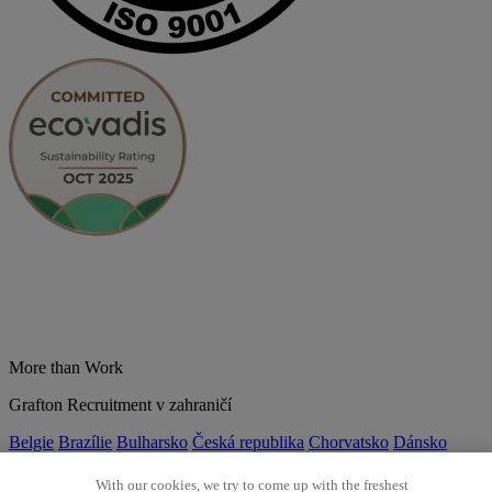
More than Work
Grafton Recruitment v zahraničí
Belgie
Brazílie
Bulharsko
Česká republika
Chorvatsko
Dánsko
Estonsko
Francie
Indie
Itálie
Kolumbie
Litva
Lotyšsko
Maďarsko
Mexiko
Německo
Nizozemsko
Norsko
Polsko
Portugalsko
With our cookies, we try to come up with the freshest