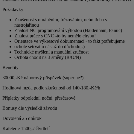
Požadavky
Zkušenost s obráběním, frézováním, nebo třeba s
nástrojařinou
Znalost NC programování výhodou (Haidenhain, Fanuc)
Znalost práce s CNC -to by nemělo chybu!
Orientace ve výkresové dokumentaci - to fakt potřebujeme
ochote setrvat u nás až do důchodu;-)
Technické myšlení a manuální zručnost
Ochota chodit na 3 směny (R/O/N)
Benefity
30000,-Kč náborový příspěvek (super ne?)
Hodinová mzda podle zkušeností od 140-180,-Kč/h
Příplatky odpolední, noční, přesčasové
Bonusy dle výsledků závodu
Dovolená 25 dní/rok
Kafeterie 1500,-/ čtvrtletí