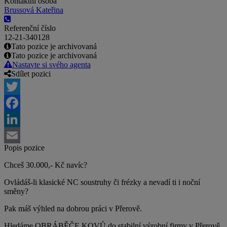
Kontaktní osoba
Brussová Kateřina
Referenční číslo
12-21-340128
Tato pozice je archivovaná
Tato pozice je archivovaná
Nastavte si svého agenta
Sdílet pozici
Twitter
Facebook
LinkedIn
Popis pozice
Email
Chceš 30.000,- Kč navíc?
Ovládáš-li klasické NC soustruhy či frézky a nevadí ti i noční
směny?
Pak máš výhled na dobrou práci v Přerově.
Hledáme OBRÁBĚČE KOVŮ do stabilní výrobní firmy v Přerově.