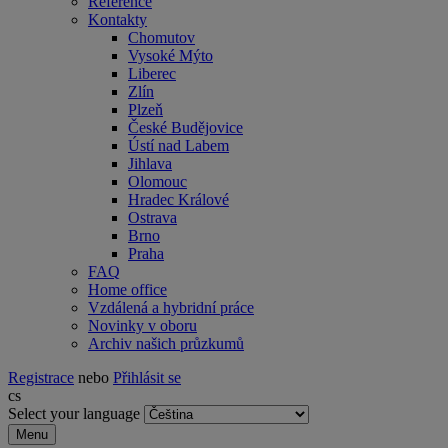
Reference
Kontakty
Chomutov
Vysoké Mýto
Liberec
Zlín
Plzeň
České Budějovice
Ústí nad Labem
Jihlava
Olomouc
Hradec Králové
Ostrava
Brno
Praha
FAQ
Home office
Vzdálená a hybridní práce
Novinky v oboru
Archiv našich průzkumů
Registrace
nebo
Přihlásit se
cs
Select your language
Menu