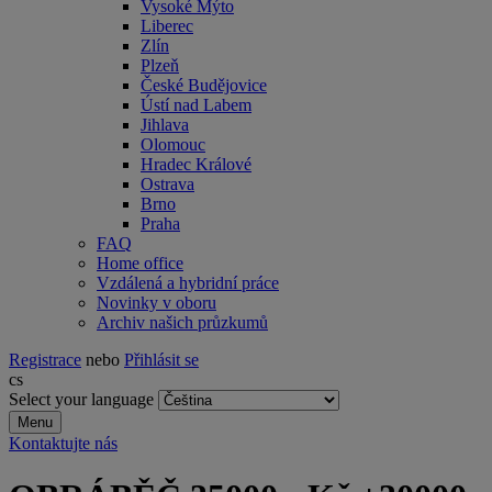
Vysoké Mýto
Liberec
Zlín
Plzeň
České Budějovice
Ústí nad Labem
Jihlava
Olomouc
Hradec Králové
Ostrava
Brno
Praha
FAQ
Home office
Vzdálená a hybridní práce
Novinky v oboru
Archiv našich průzkumů
Registrace
nebo
Přihlásit se
cs
Select your language
Menu
Kontaktujte nás