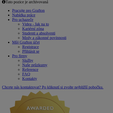
Tato pozice je archivovaná
Pracujte pro Grafton
Nabídka práce
Pro uchazeče
Videa - Jak na to
Kariérní zóna
Studenti a absolventi
Mzdy a zákonné povinnosti
Můj Grafton účet
Registrace
Přihlásit se
Pro firmy
Služby
Naše průzkumy
Reference
FAQ
Kontakty
Chcete nás kontaktovat? Po kliknutí si zvolte nejbližší pobočku.