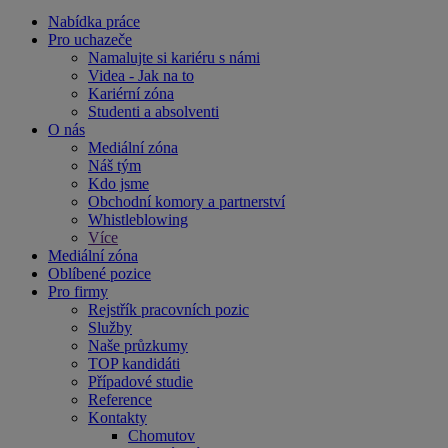
Nabídka práce
Pro uchazeče
Namalujte si kariéru s námi
Videa - Jak na to
Kariérní zóna
Studenti a absolventi
O nás
Mediální zóna
Náš tým
Kdo jsme
Obchodní komory a partnerství
Whistleblowing
Více
Mediální zóna
Oblíbené pozice
Pro firmy
Rejstřík pracovních pozic
Služby
Naše průzkumy
TOP kandidáti
Případové studie
Reference
Kontakty
Chomutov