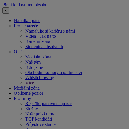
Přejít k hlavnímu obsahu
×
Nabídka práce
Pro uchazeče
Namalujte si kariéru s námi
Videa - Jak na to
Kariérní zóna
Studenti a absolventi
O nás
Mediální zóna
Náš tým
Kdo jsme
Obchodní komory a partnerství
Whistleblowing
Více
Mediální zóna
Oblíbené pozice
Pro firmy
Rejstřík pracovních pozic
Služby
Naše průzkumy
TOP kandidáti
Případové studie