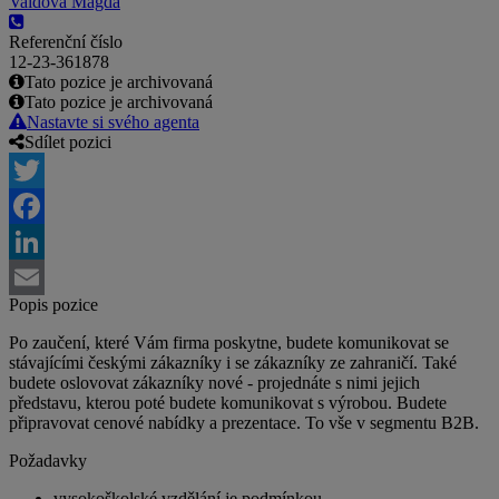
Vaidová Magda
Referenční číslo
12-23-361878
Tato pozice je archivovaná
Tato pozice je archivovaná
Nastavte si svého agenta
Sdílet pozici
Twitter
Facebook
LinkedIn
Popis pozice
Email
Po zaučení, které Vám firma poskytne, budete komunikovat se
stávajícími českými zákazníky i se zákazníky ze zahraničí. Také
budete oslovovat zákazníky nové - projednáte s nimi jejich
představu, kterou poté budete komunikovat s výrobou. Budete
připravovat cenové nabídky a prezentace. To vše v segmentu B2B.
Požadavky
vysokoškolské vzdělání je podmínkou