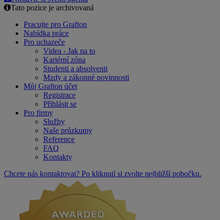
Tato pozice je archivovaná
Pracujte pro Grafton
Nabídka práce
Pro uchazeče
Videa - Jak na to
Kariérní zóna
Studenti a absolventi
Mzdy a zákonné povinnosti
Můj Grafton účet
Registrace
Přihlásit se
Pro firmy
Služby
Naše průzkumy
Reference
FAQ
Kontakty
Chcete nás kontaktovat? Po kliknutí si zvolte nejbližší pobočku.