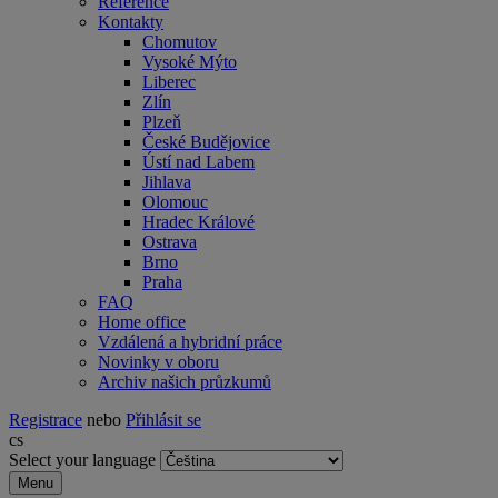
Reference
Kontakty
Chomutov
Vysoké Mýto
Liberec
Zlín
Plzeň
České Budějovice
Ústí nad Labem
Jihlava
Olomouc
Hradec Králové
Ostrava
Brno
Praha
FAQ
Home office
Vzdálená a hybridní práce
Novinky v oboru
Archiv našich průzkumů
Registrace
nebo
Přihlásit se
cs
Select your language
Menu