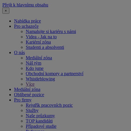
Přejít k hlavnímu obsahu
×
Nabídka práce
Pro uchazeče
Namalujte si kariéru s námi
Videa - Jak na to
Kariérní zóna
Studenti a absolventi
O nás
Mediální zóna
Náš tým
Kdo jsme
Obchodní komory a partnerství
Whistleblowing
Více
Mediální zóna
Oblíbené pozice
Pro firmy
Rejstřík pracovních pozic
Služby
Naše průzkumy
TOP kandidáti
Případové studie