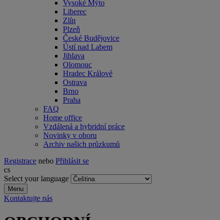
Vysoké Mýto
Liberec
Zlín
Plzeň
České Budějovice
Ústí nad Labem
Jihlava
Olomouc
Hradec Králové
Ostrava
Brno
Praha
FAQ
Home office
Vzdálená a hybridní práce
Novinky v oboru
Archiv našich průzkumů
Registrace
nebo
Přihlásit se
cs
Select your language
Menu
Kontaktujte nás