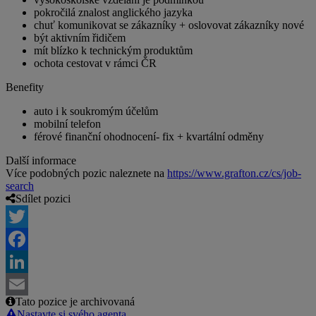
pokročilá znalost anglického jazyka
chuť komunikovat se zákazníky + oslovovat zákazníky nové
být aktivním řidičem
mít blízko k technickým produktům
ochota cestovat v rámci ČR
Benefity
auto i k soukromým účelům
mobilní telefon
férové finanční ohodnocení- fix + kvartální odměny
Další informace
Více podobných pozic naleznete na
https://www.grafton.cz/cs/job-
search
Sdílet pozici
Twitter
Facebook
LinkedIn
Tato pozice je archivovaná
Email
Nastavte si svého agenta