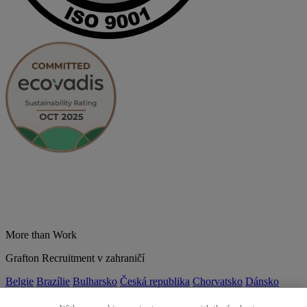
More than Work
Grafton Recruitment v zahraničí
Belgie
Brazílie
Bulharsko
Česká republika
Chorvatsko
Dánsko
Estonsko
Francie
Indie
Itálie
Kolumbie
Litva
Lotyšsko
Maďarsko
Mexiko
Německo
Nizozemsko
Norsko
Polsko
Portugalsko