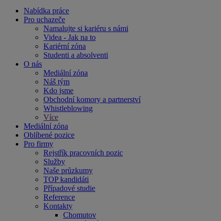
Nabídka práce
Pro uchazeče
Namalujte si kariéru s námi
Videa - Jak na to
Kariérní zóna
Studenti a absolventi
O nás
Mediální zóna
Náš tým
Kdo jsme
Obchodní komory a partnerství
Whistleblowing
Více
Mediální zóna
Oblíbené pozice
Pro firmy
Rejstřík pracovních pozic
Služby
Naše průzkumy
TOP kandidáti
Případové studie
Reference
Kontakty
Chomutov