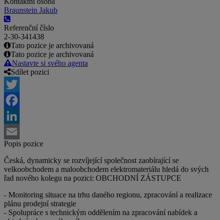
Kontaktní osoba
Braunstein Jakub
Referenční číslo
2-30-341438
Tato pozice je archivovaná
Tato pozice je archivovaná
Nastavte si svého agenta
Sdílet pozici
Twitter
Facebook
LinkedIn
Popis pozice
Email
Česká, dynamicky se rozvíjející společnost zaobírající se
velkoobchodem a maloobchodem elektromateriálu hledá do svých
řad nového kolegu na pozici: OBCHODNÍ ZÁSTUPCE
- Monitoring situace na trhu daného regionu, zpracování a realizace
plánu prodejní strategie
- Spolupráce s technickým oddělením na zpracování nabídek a