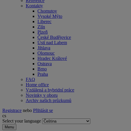
Reference
Kontakty
Chomutov
Vysoké Mýto
Liberec
Zlín
Plzeň
České Budějovice
Ústí nad Labem
Jihlava
Olomouc
Hradec Králové
Ostrava
Brno
Praha
FAQ
Home office
Vzdálená a hybridní práce
Novinky v oboru
Archiv našich průzkumů
Registrace
nebo
Přihlásit se
cs
Select your language
Menu