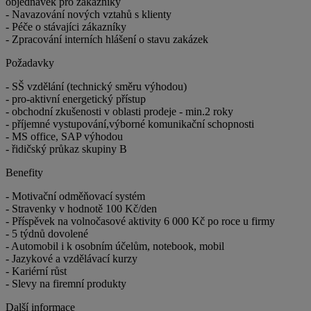
objednávek pro zákazníky
- Navazování nových vztahů s klienty
- Péče o stávajíci zákazníky
- Zpracování interních hlášení o stavu zakázek
Požadavky
- SŠ vzdělání (technický směru výhodou)
- pro-aktivní energetický přístup
- obchodní zkušenosti v oblasti prodeje - min.2 roky
- příjemné vystupování,výborné komunikační schopnosti
- MS office, SAP výhodou
- řidičský průkaz skupiny B
Benefity
- Motivační odměňovací systém
- Stravenky v hodnotě 100 Kč/den
- Příspěvek na volnočasové aktivity 6 000 Kč po roce u firmy
- 5 týdnů dovolené
- Automobil i k osobním účelům, notebook, mobil
- Jazykové a vzdělávací kurzy
- Kariérní růst
- Slevy na firemní produkty
Další informace