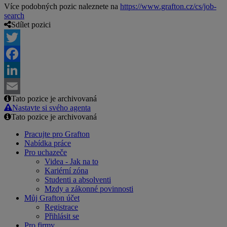
Více podobných pozic naleznete na
https://www.grafton.cz/cs/job-
search
Sdílet pozici
Twitter
Facebook
LinkedIn
Tato pozice je archivovaná
Email
Nastavte si svého agenta
Tato pozice je archivovaná
Pracujte pro Grafton
Nabídka práce
Pro uchazeče
Videa - Jak na to
Kariérní zóna
Studenti a absolventi
Mzdy a zákonné povinnosti
Můj Grafton účet
Registrace
Přihlásit se
Pro firmy