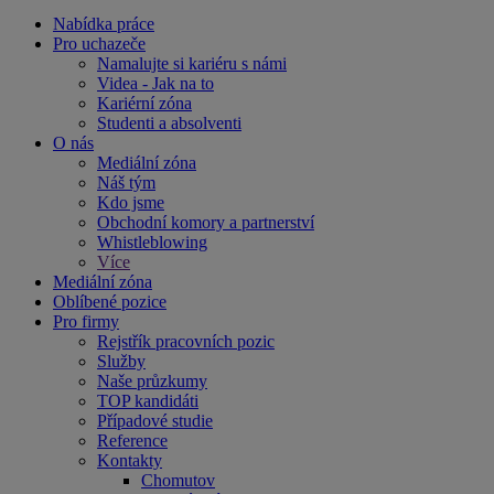
Nabídka práce
Pro uchazeče
Namalujte si kariéru s námi
Videa - Jak na to
Kariérní zóna
Studenti a absolventi
O nás
Mediální zóna
Náš tým
Kdo jsme
Obchodní komory a partnerství
Whistleblowing
Více
Mediální zóna
Oblíbené pozice
Pro firmy
Rejstřík pracovních pozic
Služby
Naše průzkumy
TOP kandidáti
Případové studie
Reference
Kontakty
Chomutov