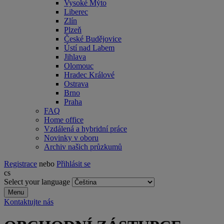
Vysoké Mýto
Liberec
Zlín
Plzeň
České Budějovice
Ústí nad Labem
Jihlava
Olomouc
Hradec Králové
Ostrava
Brno
Praha
FAQ
Home office
Vzdálená a hybridní práce
Novinky v oboru
Archiv našich průzkumů
Registrace
nebo
Přihlásit se
cs
Select your language
Menu
Kontaktujte nás