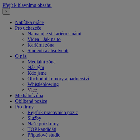
Přejít k hlavnímu obsahu
×
Nabídka práce
Pro uchazeče
Namalujte si kariéru s námi
Videa - Jak na to
Kariérní zóna
Studenti a absolventi
O nás
Mediální zóna
Náš tým
Kdo jsme
Obchodní komory a partnerství
Whistleblowing
Více
Mediální zóna
Oblíbené pozice
Pro firmy
Rejstřík pracovních pozic
Služby
Naše průzkumy
TOP kandidáti
Případové studie