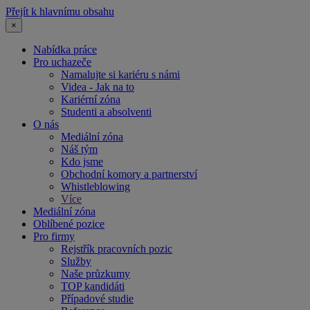
Přejít k hlavnímu obsahu
×
Nabídka práce
Pro uchazeče
Namalujte si kariéru s námi
Videa - Jak na to
Kariérní zóna
Studenti a absolventi
O nás
Mediální zóna
Náš tým
Kdo jsme
Obchodní komory a partnerství
Whistleblowing
Více
Mediální zóna
Oblíbené pozice
Pro firmy
Rejstřík pracovních pozic
Služby
Naše průzkumy
TOP kandidáti
Případové studie