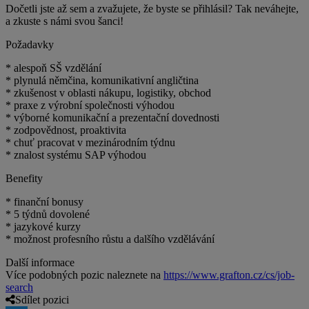
Dočetli jste až sem a zvažujete, že byste se přihlásil? Tak neváhejte,
a zkuste s námi svou šanci!
Požadavky
* alespoň SŠ vzdělání
* plynulá němčina, komunikativní angličtina
* zkušenost v oblasti nákupu, logistiky, obchod
* praxe z výrobní společnosti výhodou
* výborné komunikační a prezentační dovednosti
* zodpovědnost, proaktivita
* chuť pracovat v mezinárodním týdnu
* znalost systému SAP výhodou
Benefity
* finanční bonusy
* 5 týdnů dovolené
* jazykové kurzy
* možnost profesního růstu a dalšího vzdělávání
Další informace
Více podobných pozic naleznete na
https://www.grafton.cz/cs/job-
search
Sdílet pozici