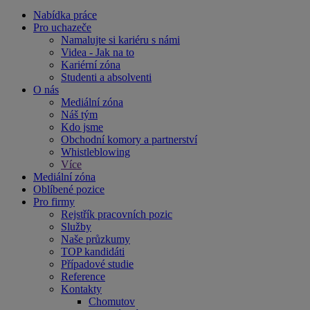
Nabídka práce
Pro uchazeče
Namalujte si kariéru s námi
Videa - Jak na to
Kariérní zóna
Studenti a absolventi
O nás
Mediální zóna
Náš tým
Kdo jsme
Obchodní komory a partnerství
Whistleblowing
Více
Mediální zóna
Oblíbené pozice
Pro firmy
Rejstřík pracovních pozic
Služby
Naše průzkumy
TOP kandidáti
Případové studie
Reference
Kontakty
Chomutov