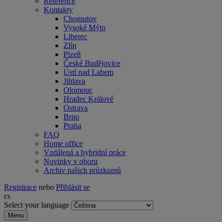
Reference
Kontakty
Chomutov
Vysoké Mýto
Liberec
Zlín
Plzeň
České Budějovice
Ústí nad Labem
Jihlava
Olomouc
Hradec Králové
Ostrava
Brno
Praha
FAQ
Home office
Vzdálená a hybridní práce
Novinky v oboru
Archiv našich průzkumů
Registrace
nebo
Přihlásit se
cs
Select your language
Menu