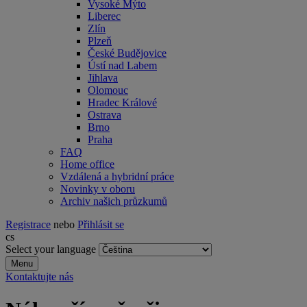
Vysoké Mýto
Liberec
Zlín
Plzeň
České Budějovice
Ústí nad Labem
Jihlava
Olomouc
Hradec Králové
Ostrava
Brno
Praha
FAQ
Home office
Vzdálená a hybridní práce
Novinky v oboru
Archiv našich průzkumů
Registrace
nebo
Přihlásit se
cs
Select your language
Menu
Kontaktujte nás