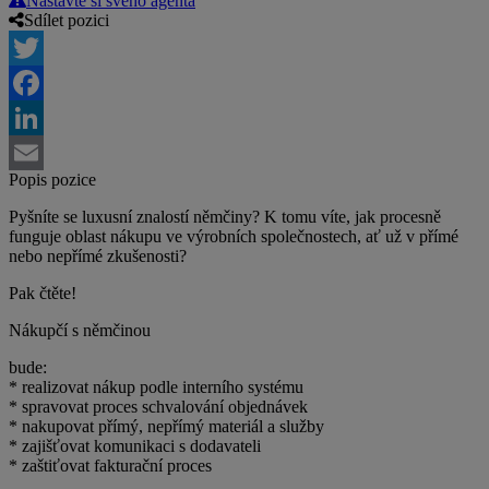
Nastavte si svého agenta
Sdílet pozici
Twitter
Facebook
LinkedIn
Popis pozice
Email
Pyšníte se luxusní znalostí němčiny? K tomu víte, jak procesně
funguje oblast nákupu ve výrobních společnostech, ať už v přímé
nebo nepřímé zkušenosti?
Pak čtěte!
Nákupčí s němčinou
bude:
* realizovat nákup podle interního systému
* spravovat proces schvalování objednávek
* nakupovat přímý, nepřímý materiál a služby
* zajišťovat komunikaci s dodavateli
* zaštiťovat fakturační proces