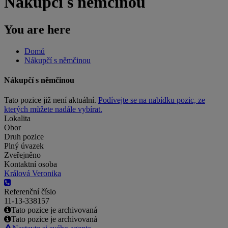
Nákupčí s němčinou
You are here
Domů
Nákupčí s němčinou
Nákupčí s němčinou
Tato pozice již není aktuální.
Podívejte se na nabídku pozic, ze
kterých můžete nadále vybírat.
Lokalita
Obor
Druh pozice
Plný úvazek
Zveřejněno
Kontaktní osoba
Králová Veronika
Referenční číslo
11-13-338157
Tato pozice je archivovaná
Tato pozice je archivovaná