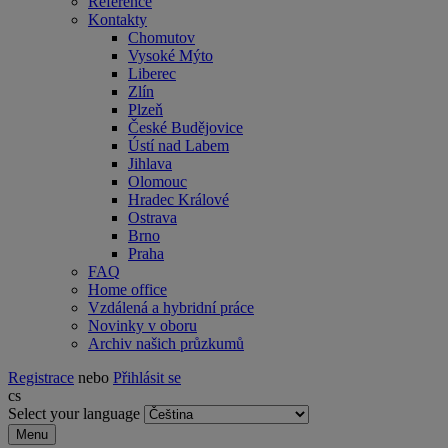
Reference
Kontakty
Chomutov
Vysoké Mýto
Liberec
Zlín
Plzeň
České Budějovice
Ústí nad Labem
Jihlava
Olomouc
Hradec Králové
Ostrava
Brno
Praha
FAQ
Home office
Vzdálená a hybridní práce
Novinky v oboru
Archiv našich průzkumů
Registrace
nebo
Přihlásit se
cs
Select your language
Menu