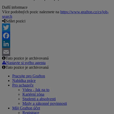
Další informace
Více podobných pozic naleznete na
https://www.grafton.cz/cs/job-
search
Sdílet pozici
Twitter
Facebook
LinkedIn
Tato pozice je archivovaná
Email
Nastavte si svého agenta
Tato pozice je archivovaná
Pracujte pro Grafton
Nabídka práce
Pro uchazeče
Videa - Jak na to
Kariérní zóna
Studenti a absolventi
Mzdy a zákonné povinnosti
Můj Grafton účet
Registrace