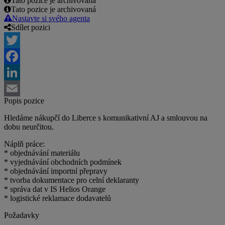
Tato pozice je archivovaná
Tato pozice je archivovaná
Nastavte si svého agenta
Sdílet pozici
Twitter
Facebook
LinkedIn
Popis pozice
Email
Hledáme nákupčí do Liberce s komunikativní AJ a smlouvou na
dobu neurčitou.
Náplň práce:
* objednávání materiálu
* vyjednávání obchodních podmínek
* objednávání importní přepravy
* tvorba dokumentace pro celní deklaranty
* správa dat v IS Helios Orange
* logistické reklamace dodavatelů
Požadavky