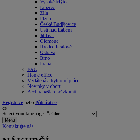
Vysoké Mýto
Liberec
Zlín
Plzeň
České Budějovice
Ústí nad Labem
Jihlava
Olomouc
Hradec Králové
Ostrava
Brno
Praha
FAQ
Home office
Vzdálená a hybridní práce
Novinky v oboru
Archiv našich průzkumů
Registrace
nebo
Přihlásit se
cs
Select your language
Menu
Kontaktujte nás