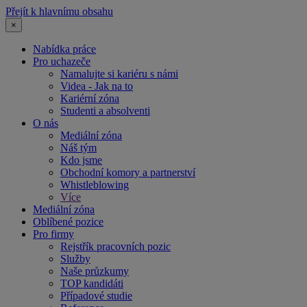
Přejít k hlavnímu obsahu
×
Nabídka práce
Pro uchazeče
Namalujte si kariéru s námi
Videa - Jak na to
Kariérní zóna
Studenti a absolventi
O nás
Mediální zóna
Náš tým
Kdo jsme
Obchodní komory a partnerství
Whistleblowing
Více
Mediální zóna
Oblíbené pozice
Pro firmy
Rejstřík pracovních pozic
Služby
Naše průzkumy
TOP kandidáti
Případové studie