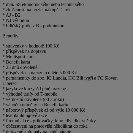
* min. SŠ ekonomického nebo technického
* zkušenosti na pozici nákupčí 1 rok
* AJ - B2
* NJ výhodou
* řidičský průkaz B - podmínkou
Benefity
* stravenky v hodnotě 100 Kč
* příspěvek na dopravu
* Multisport karta
* Benefit karta
* 25 dnů dovolené
* příspěvek na narození dítěte 5 000 Kč
* pernamentky do zoo, IQ Landia, HC Bílí tygři a FC Slovan
Liberec
* jazykové kurzy AJ plně hrazené
* výhodné tarify od T-mobile
* věrnostní dovolené (od 3.roku)
* vánoční odměny na Benefit kartu
* náborový příspěvek až od výše 10 000 Kč
* teambuildingové akce
* firemní akce - grilovačky, kino, divadlo, večírky
* občerstvení na pracovišti několikrát do roka
* dotované automaty na teplé nápoje