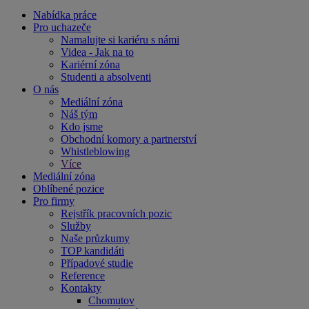
Nabídka práce
Pro uchazeče
Namalujte si kariéru s námi
Videa - Jak na to
Kariérní zóna
Studenti a absolventi
O nás
Mediální zóna
Náš tým
Kdo jsme
Obchodní komory a partnerství
Whistleblowing
Více
Mediální zóna
Oblíbené pozice
Pro firmy
Rejstřík pracovních pozic
Služby
Naše průzkumy
TOP kandidáti
Případové studie
Reference
Kontakty
Chomutov