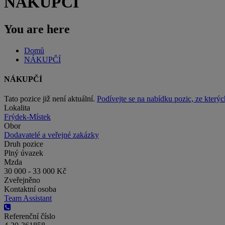
NÁKUPČÍ
You are here
Domů
NÁKUPČÍ
NÁKUPČÍ
Tato pozice již není aktuální.
Podívejte se na nabídku pozic, ze kterýc
Lokalita
Frýdek-Místek
Obor
Dodavatelé a veřejné zakázky
Druh pozice
Plný úvazek
Mzda
30 000 - 33 000 Kč
Zveřejněno
Kontaktní osoba
Team Assistant
Referenční číslo