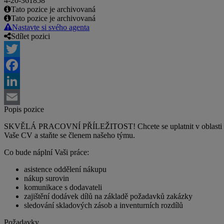
4-20-361858
Tato pozice je archivovaná
Tato pozice je archivovaná
Nastavte si svého agenta
Sdílet pozici
Twitter
Facebook
LinkedIn
Popis pozice
Email
SKVĚLÁ PRACOVNÍ PŘÍLEŽITOST! Chcete se uplatnit v oblasti automo
Vaše CV a staňte se členem našeho týmu.
Co bude náplní Vaši práce:
asistence oddělení nákupu
nákup surovin
komunikace s dodavateli
zajištění dodávek dílů na základě požadavků zakázky
sledování skladových zásob a inventurních rozdílů
Požadavky