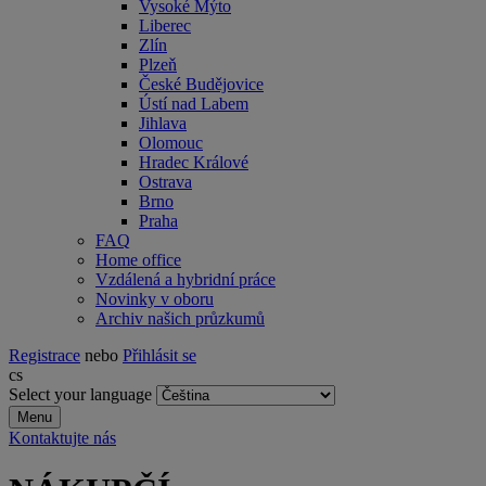
Vysoké Mýto
Liberec
Zlín
Plzeň
České Budějovice
Ústí nad Labem
Jihlava
Olomouc
Hradec Králové
Ostrava
Brno
Praha
FAQ
Home office
Vzdálená a hybridní práce
Novinky v oboru
Archiv našich průzkumů
Registrace
nebo
Přihlásit se
cs
Select your language
Menu
Kontaktujte nás