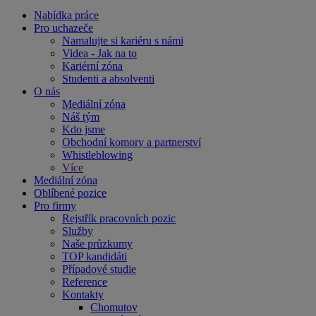
Nabídka práce
Pro uchazeče
Namalujte si kariéru s námi
Videa - Jak na to
Kariérní zóna
Studenti a absolventi
O nás
Mediální zóna
Náš tým
Kdo jsme
Obchodní komory a partnerství
Whistleblowing
Více
Mediální zóna
Oblíbené pozice
Pro firmy
Rejstřík pracovních pozic
Služby
Naše průzkumy
TOP kandidáti
Případové studie
Reference
Kontakty
Chomutov