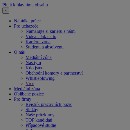
Přejít k hlavnímu obsahu
×
Nabídka práce
Pro uchazeče
Namalujte si kariéru s námi
Videa - Jak na to
Kariérní zóna
Studenti a absolventi
O nás
Mediální zóna
Náš tým
Kdo jsme
Obchodní komory a partnerství
Whistleblowing
Více
Mediální zóna
Oblíbené pozice
Pro firmy
Rejstřík pracovních pozic
Služby
Naše průzkumy
TOP kandidáti
Případové studie