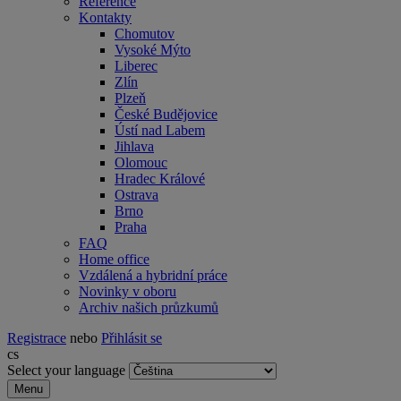
Reference
Kontakty
Chomutov
Vysoké Mýto
Liberec
Zlín
Plzeň
České Budějovice
Ústí nad Labem
Jihlava
Olomouc
Hradec Králové
Ostrava
Brno
Praha
FAQ
Home office
Vzdálená a hybridní práce
Novinky v oboru
Archiv našich průzkumů
Registrace
nebo
Přihlásit se
cs
Select your language
Menu