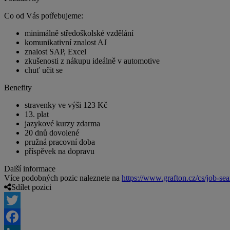
Co od Vás potřebujeme:
minimálně středoškolské vzdělání
komunikativní znalost AJ
znalost SAP, Excel
zkušenosti z nákupu ideálně v automotive
chuť učit se
Benefity
stravenky ve výši 123 Kč
13. plat
jazykové kurzy zdarma
20 dnů dovolené
pružná pracovní doba
příspěvek na dopravu
Další informace
Více podobných pozic naleznete na
https://www.grafton.cz/cs/job-sea
Sdílet pozici
Twitter