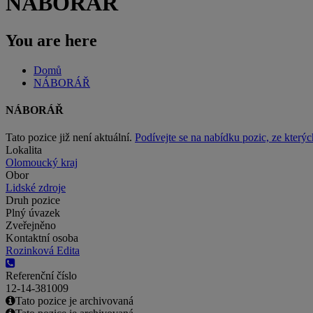
NÁBORÁŘ
You are here
Domů
NÁBORÁŘ
NÁBORÁŘ
Tato pozice již není aktuální.
Podívejte se na nabídku pozic, ze kterýc
Lokalita
Olomoucký kraj
Obor
Lidské zdroje
Druh pozice
Plný úvazek
Zveřejněno
Kontaktní osoba
Rozinková Edita
Referenční číslo
12-14-381009
Tato pozice je archivovaná