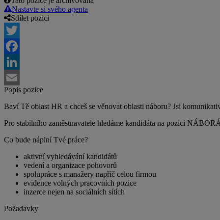
Tato pozice je archivovaná
Nastavte si svého agenta
Sdílet pozici
Twitter
Facebook
LinkedIn
Popis pozice
Email
Baví Tě oblast HR a chceš se věnovat oblasti náboru? Jsi komunikat
Pro stabilního zaměstnavatele hledáme kandidáta na pozici NÁBOR
Co bude náplní Tvé práce?
aktivní vyhledávání kandidátů
vedení a organizace pohovorů
spolupráce s manažery napříč celou firmou
evidence volných pracovních pozice
inzerce nejen na sociálních sítích
Požadavky