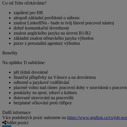
Co od Tebe očekáváme?
zapálení pro HR
alespoň základní povědomí o náboru
znalost LinkedINu - bude to tvůj hlavní pracovní nástroj
dobré komunikační dovednosti
znalost anglického jazyka na úrovni B1/B2
základní znalost německého jazyka výhodou
praxe z personální agentury výhodou
Benefity
Na oplátku Ti nabízíme:
pět týdnů dovolené
finanční příspěvky na Vánoce a na dovolenou
odborné a jazykové vzdělávání
placené volno nad rámec pracovní doby v souvislosti s pracovn
poukázky na sport, zdraví a kulturu
dotované stravování na pracovišti
bezplatné očkování proti chřipce
Další informace
Více podobných pozic naleznete na
https://www.grafton.cz/cs/job-sea
Sdílet pozici