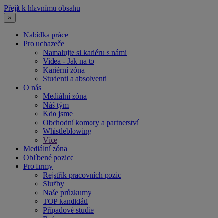
Přejít k hlavnímu obsahu
×
Nabídka práce
Pro uchazeče
Namalujte si kariéru s námi
Videa - Jak na to
Kariérní zóna
Studenti a absolventi
O nás
Mediální zóna
Náš tým
Kdo jsme
Obchodní komory a partnerství
Whistleblowing
Více
Mediální zóna
Oblíbené pozice
Pro firmy
Rejstřík pracovních pozic
Služby
Naše průzkumy
TOP kandidáti
Případové studie