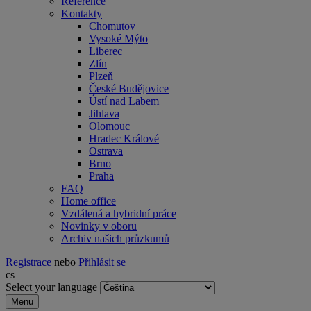
Reference
Kontakty
Chomutov
Vysoké Mýto
Liberec
Zlín
Plzeň
České Budějovice
Ústí nad Labem
Jihlava
Olomouc
Hradec Králové
Ostrava
Brno
Praha
FAQ
Home office
Vzdálená a hybridní práce
Novinky v oboru
Archiv našich průzkumů
Registrace
nebo
Přihlásit se
cs
Select your language
Menu