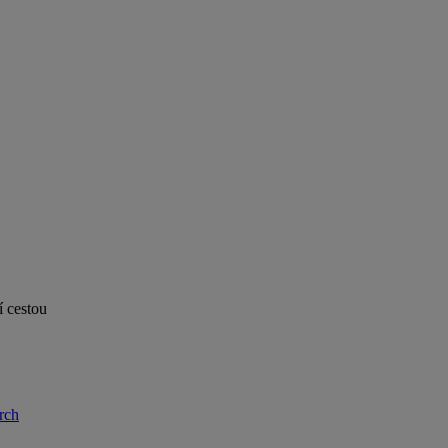
í cestou
rch