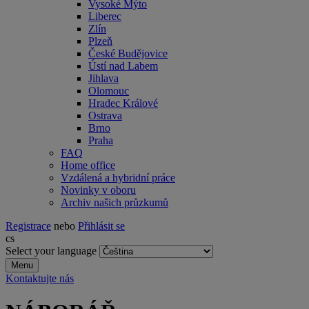
Vysoké Mýto
Liberec
Zlín
Plzeň
České Budějovice
Ústí nad Labem
Jihlava
Olomouc
Hradec Králové
Ostrava
Brno
Praha
FAQ
Home office
Vzdálená a hybridní práce
Novinky v oboru
Archiv našich průzkumů
Registrace
nebo
Přihlásit se
cs
Select your language
Menu
Kontaktujte nás