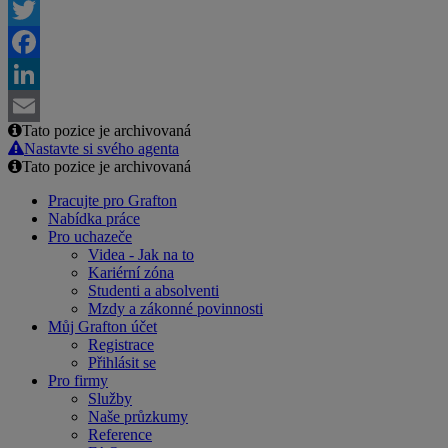
Twitter
Facebook
LinkedIn
Tato pozice je archivovaná
Email
Nastavte si svého agenta
Tato pozice je archivovaná
Pracujte pro Grafton
Nabídka práce
Pro uchazeče
Videa - Jak na to
Kariérní zóna
Studenti a absolventi
Mzdy a zákonné povinnosti
Můj Grafton účet
Registrace
Přihlásit se
Pro firmy
Služby
Naše průzkumy
Reference