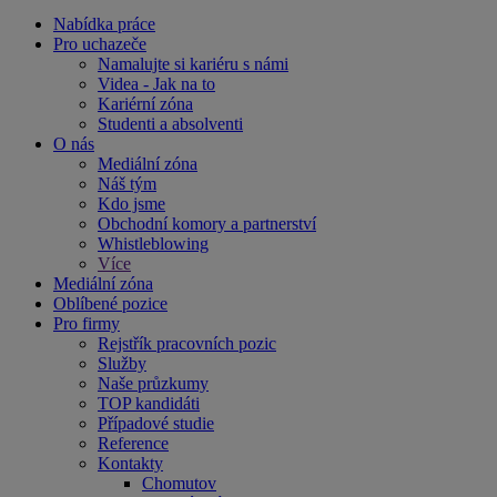
Nabídka práce
Pro uchazeče
Namalujte si kariéru s námi
Videa - Jak na to
Kariérní zóna
Studenti a absolventi
O nás
Mediální zóna
Náš tým
Kdo jsme
Obchodní komory a partnerství
Whistleblowing
Více
Mediální zóna
Oblíbené pozice
Pro firmy
Rejstřík pracovních pozic
Služby
Naše průzkumy
TOP kandidáti
Případové studie
Reference
Kontakty
Chomutov