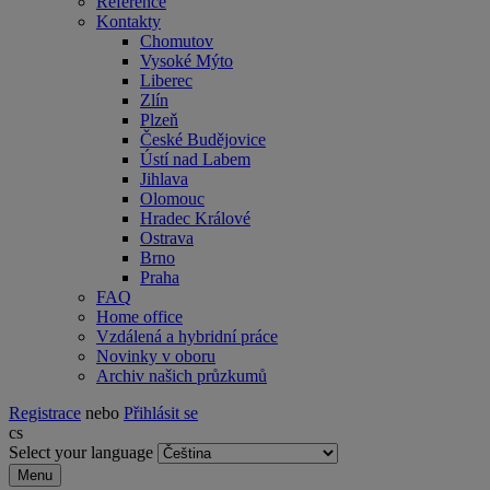
Reference
Kontakty
Chomutov
Vysoké Mýto
Liberec
Zlín
Plzeň
České Budějovice
Ústí nad Labem
Jihlava
Olomouc
Hradec Králové
Ostrava
Brno
Praha
FAQ
Home office
Vzdálená a hybridní práce
Novinky v oboru
Archiv našich průzkumů
Registrace
nebo
Přihlásit se
cs
Select your language
Menu