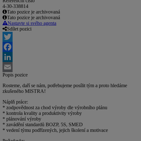
Referenční číslo
4-30-338814
Tato pozice je archivovaná
Tato pozice je archivovaná
Nastavte si svého agenta
Sdílet pozici
Twitter
Facebook
LinkedIn
Popis pozice
Email
Rosteme, daří se nám, potřebujeme posílit tým a proto hledáme
zkušeného MISTRA!
Náplň práce:
* zodpovědnost za chod výroby dle výrobního plánu
* kontrola kvality a produktivity výroby
* plánování výroby
* zavádění standardů BOZP, 5S, SMED
* vedení týmu podřízených, jejich školení a motivace
Požadavky