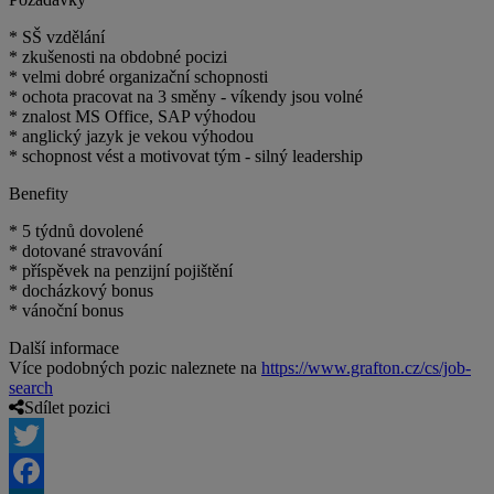
* SŠ vzdělání
* zkušenosti na obdobné pocizi
* velmi dobré organizační schopnosti
* ochota pracovat na 3 směny - víkendy jsou volné
* znalost MS Office, SAP výhodou
* anglický jazyk je vekou výhodou
* schopnost vést a motivovat tým - silný leadership
Benefity
* 5 týdnů dovolené
* dotované stravování
* příspěvek na penzijní pojištění
* docházkový bonus
* vánoční bonus
Další informace
Více podobných pozic naleznete na
https://www.grafton.cz/cs/job-
search
Sdílet pozici
Twitter