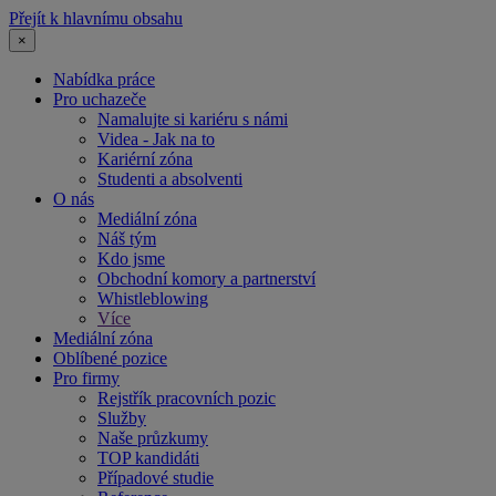
Přejít k hlavnímu obsahu
×
Nabídka práce
Pro uchazeče
Namalujte si kariéru s námi
Videa - Jak na to
Kariérní zóna
Studenti a absolventi
O nás
Mediální zóna
Náš tým
Kdo jsme
Obchodní komory a partnerství
Whistleblowing
Více
Mediální zóna
Oblíbené pozice
Pro firmy
Rejstřík pracovních pozic
Služby
Naše průzkumy
TOP kandidáti
Případové studie