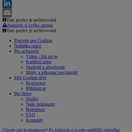
Facebook
LinkedIn
Tato pozice je archivovaná
Email
Nastavte si svého agenta
Tato pozice je archivovaná
Pracujte pro Grafton
Nabídka práce
Pro uchazeče
Videa - Jak na to
Kariérní zóna
Studenti a absolventi
Mzdy a zákonné povinnosti
Můj Grafton účet
Registrace
Přihlásit se
Pro firmy
Služby
Naše průzkumy
Reference
FAQ
Kontakty
Chcete nás kontaktovat? Po kliknutí si zvolte nejbližší pobočku.