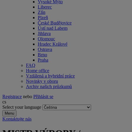
Vysoké Mýto
Liberec
Zlín
Plzeň
České Budějovice
Ústí nad Labem
Jihlava
Olomouc
Hradec Králové
Ostrava
Brno
Praha
FAQ
Home office
Vzdálená a hybridní práce
Novinky v oboru
Archiv našich průzkumů
Registrace
nebo
Přihlásit se
cs
Select your language
Menu
Kontaktujte nás