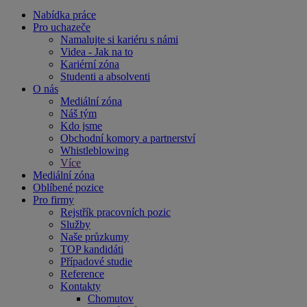
Nabídka práce
Pro uchazeče
Namalujte si kariéru s námi
Videa - Jak na to
Kariérní zóna
Studenti a absolventi
O nás
Mediální zóna
Náš tým
Kdo jsme
Obchodní komory a partnerství
Whistleblowing
Více
Mediální zóna
Oblíbené pozice
Pro firmy
Rejstřík pracovních pozic
Služby
Naše průzkumy
TOP kandidáti
Případové studie
Reference
Kontakty
Chomutov