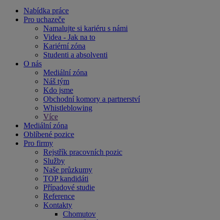
Nabídka práce
Pro uchazeče
Namalujte si kariéru s námi
Videa - Jak na to
Kariérní zóna
Studenti a absolventi
O nás
Mediální zóna
Náš tým
Kdo jsme
Obchodní komory a partnerství
Whistleblowing
Více
Mediální zóna
Oblíbené pozice
Pro firmy
Rejstřík pracovních pozic
Služby
Naše průzkumy
TOP kandidáti
Případové studie
Reference
Kontakty
Chomutov