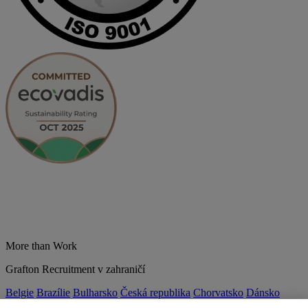
More than Work
Grafton Recruitment v zahraničí
Belgie
Brazílie
Bulharsko
Česká republika
Chorvatsko
Dánsko
Estonsko
Francie
Indie
Itálie
Kolumbie
Litva
Lotyšsko
Maďarsko