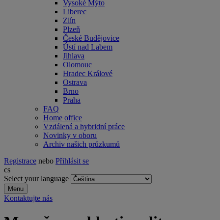
Vysoké Mýto
Liberec
Zlín
Plzeň
České Budějovice
Ústí nad Labem
Jihlava
Olomouc
Hradec Králové
Ostrava
Brno
Praha
FAQ
Home office
Vzdálená a hybridní práce
Novinky v oboru
Archiv našich průzkumů
Registrace
nebo
Přihlásit se
cs
Select your language
Menu
Kontaktujte nás