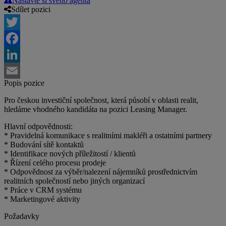
Nastavte si svého agenta
Sdílet pozici
Twitter
Facebook
LinkedIn
Popis pozice
Email
Pro českou investiční společnost, která působí v oblasti realit,
hledáme vhodného kandidáta na pozici Leasing Manager.
Hlavní odpovědnosti:
* Pravidelná komunikace s realitními makléři a ostatními partnery
* Budování sítě kontaktů
* Identifikace nových příležitostí / klientů
* Řízení celého procesu prodeje
* Odpovědnost za výběr/nalezení nájemníků prostřednictvím
realitních společností nebo jiných organizací
* Práce v CRM systému
* Marketingové aktivity
Požadavky