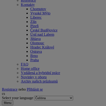
Reference
Kontakty
Chomutov
Vysoké Mýto
Liberec
Zlín
Plzeň
České Budějovice
Ústí nad Labem
Jihlava
Olomouc
Hradec Králové
Ostrava
Brno
Praha
FAQ
Home office
Vzdálená a hybridní práce
Novinky v oboru
Archiv našich průzkumů
Registrace
nebo
Přihlásit se
cs
Select your language
Menu