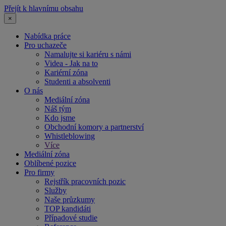
Přejít k hlavnímu obsahu
×
Nabídka práce
Pro uchazeče
Namalujte si kariéru s námi
Videa - Jak na to
Kariérní zóna
Studenti a absolventi
O nás
Mediální zóna
Náš tým
Kdo jsme
Obchodní komory a partnerství
Whistleblowing
Více
Mediální zóna
Oblíbené pozice
Pro firmy
Rejstřík pracovních pozic
Služby
Naše průzkumy
TOP kandidáti
Případové studie