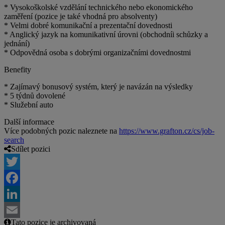
* Vysokoškolské vzdělání technického nebo ekonomického
zaměření (pozice je také vhodná pro absolventy)
* Velmi dobré komunikační a prezentační dovednosti
* Anglický jazyk na komunikativní úrovni (obchodníi schůzky a
jednání)
* Odpovědná osoba s dobrými organizačními dovednostmi
Benefity
* Zajímavý bonusový systém, který je navázán na výsledky
* 5 týdnů dovolené
* Služební auto
Další informace
Více podobných pozic naleznete na
https://www.grafton.cz/cs/job-
search
Sdílet pozici
Twitter
Facebook
LinkedIn
Tato pozice je archivovaná