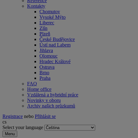
Reference
Kontakty
Chomutov
Vysoké Mýto
Liberec
Zlín
Plzeň
České Budějovice
Ústí nad Labem
Jihlava
Olomouc
Hradec Králové
Ostrava
Brno
Praha
FAQ
Home office
Vzdálená a hybridní práce
Novinky v oboru
Archiv našich průzkumů
Registrace
nebo
Přihlásit se
cs
Select your language
Menu