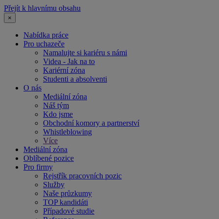
Přejít k hlavnímu obsahu
×
Nabídka práce
Pro uchazeče
Namalujte si kariéru s námi
Videa - Jak na to
Kariérní zóna
Studenti a absolventi
O nás
Mediální zóna
Náš tým
Kdo jsme
Obchodní komory a partnerství
Whistleblowing
Více
Mediální zóna
Oblíbené pozice
Pro firmy
Rejstřík pracovních pozic
Služby
Naše průzkumy
TOP kandidáti
Případové studie