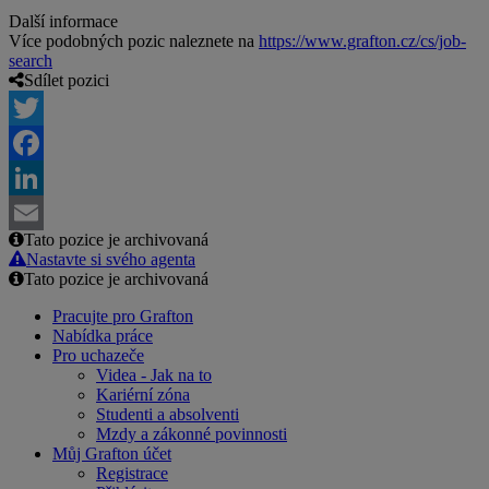
Další informace
Více podobných pozic naleznete na
https://www.grafton.cz/cs/job-
search
Sdílet pozici
Twitter
Facebook
LinkedIn
Tato pozice je archivovaná
Email
Nastavte si svého agenta
Tato pozice je archivovaná
Pracujte pro Grafton
Nabídka práce
Pro uchazeče
Videa - Jak na to
Kariérní zóna
Studenti a absolventi
Mzdy a zákonné povinnosti
Můj Grafton účet
Registrace