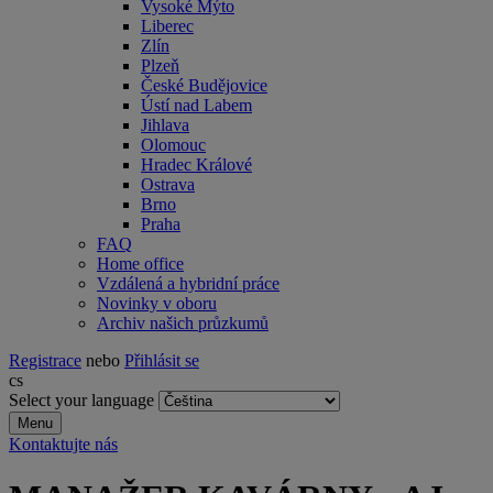
Vysoké Mýto
Liberec
Zlín
Plzeň
České Budějovice
Ústí nad Labem
Jihlava
Olomouc
Hradec Králové
Ostrava
Brno
Praha
FAQ
Home office
Vzdálená a hybridní práce
Novinky v oboru
Archiv našich průzkumů
Registrace
nebo
Přihlásit se
cs
Select your language
Menu
Kontaktujte nás