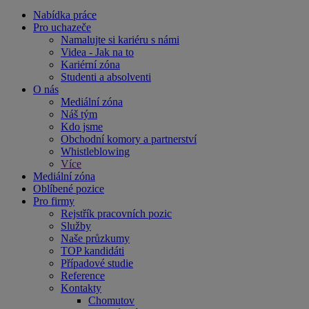
Nabídka práce
Pro uchazeče
Namalujte si kariéru s námi
Videa - Jak na to
Kariérní zóna
Studenti a absolventi
O nás
Mediální zóna
Náš tým
Kdo jsme
Obchodní komory a partnerství
Whistleblowing
Více
Mediální zóna
Oblíbené pozice
Pro firmy
Rejstřík pracovních pozic
Služby
Naše průzkumy
TOP kandidáti
Případové studie
Reference
Kontakty
Chomutov