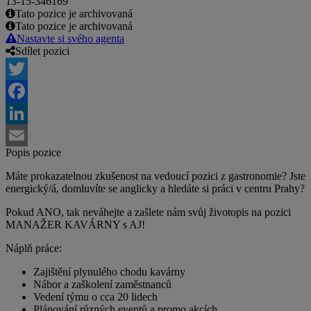
13-15-346169
Tato pozice je archivovaná
Tato pozice je archivovaná
Nastavte si svého agenta
Sdílet pozici
Twitter
Facebook
LinkedIn
Popis pozice
Email
Máte prokazatelnou zkušenost na vedoucí pozici z gastronomie? Jste
energický/á, domluvíte se anglicky a hledáte si práci v centru Prahy?
Pokud ANO, tak neváhejte a zašlete nám svůj životopis na pozici
MANAŽER KAVÁRNY s AJ!
Náplň práce:
Zajištění plynulého chodu kavárny
Nábor a zaškolení zaměstnanců
Vedení týmu o cca 20 lidech
Plánování různých eventů a promo akcích