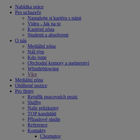
Nabídka práce
Pro uchazeče
Namalujte si kariéru s námi
Videa - Jak na to
Kariérní zóna
Studenti a absolventi
O nás
Mediální zóna
Náš tým
Kdo jsme
Obchodní komory a partnerství
Whistleblowing
Více
Mediální zóna
Oblíbené pozice
Pro firmy
Rejstřík pracovních pozic
Služby
Naše průzkumy
TOP kandidáti
Případové studie
Reference
Kontakty
Chomutov