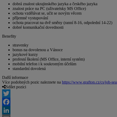
dobrá znalost ukrajinského jazyka a českého jazyka
znalost práce na PC (uživatelsky MS Office)
ochota vzdělávat se, učit se novým věcem
příjemné vystupování
ochota pracovat na dvě směny (ranní 8-16, odpolední 14-22)
dobré komunikační dovednosti
Benefity
stravenky
bonus na dovolenou a Vánoce
jazykové kurzy
profesní školení (MS Office, interní systém)
mobilní telefon i k soukromým účelům
standardní dovolená
Další informace
Více podobných pozic naleznete na
https://www.grafton.cz/cs/job-sea
Sdílet pozici
Twitter
Facebook