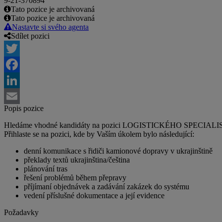
9-21-370894
Tato pozice je archivovaná
Tato pozice je archivovaná
Nastavte si svého agenta
Sdílet pozici
Twitter
Facebook
LinkedIn
Popis pozice
Email
Hledáme vhodné kandidáty na pozici LOGISTICKÉHO SPECIALISTY s u
Přihlaste se na pozici, kde by Vaším úkolem bylo následující:
denní komunikace s řidiči kamionové dopravy v ukrajinštině
překlady textů ukrajinština/čeština
plánování tras
řešení problémů během přepravy
příjímaní objednávek a zadávání zakázek do systému
vedení příslušné dokumentace a její evidence
Požadavky