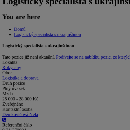
Logistický specialista s ukrajinš
You are here
Domů
Logistický specialista s ukrajinštinou
Logistický specialista s ukrajinštinou
Tato pozice již není aktuální.
Podívejte se na nabídku pozic, ze kterýc
Lokalita
Rokycany
Obor
Logistika a doprava
Druh pozice
Plný úvazek
Mzda
25 000 - 28 000 Kč
Zveřejněno
Kontaktní osoba
Demkovičová Nela
Referenční číslo