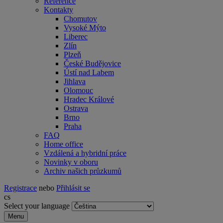
Reference
Kontakty
Chomutov
Vysoké Mýto
Liberec
Zlín
Plzeň
České Budějovice
Ústí nad Labem
Jihlava
Olomouc
Hradec Králové
Ostrava
Brno
Praha
FAQ
Home office
Vzdálená a hybridní práce
Novinky v oboru
Archiv našich průzkumů
Registrace
nebo
Přihlásit se
cs
Select your language
Menu