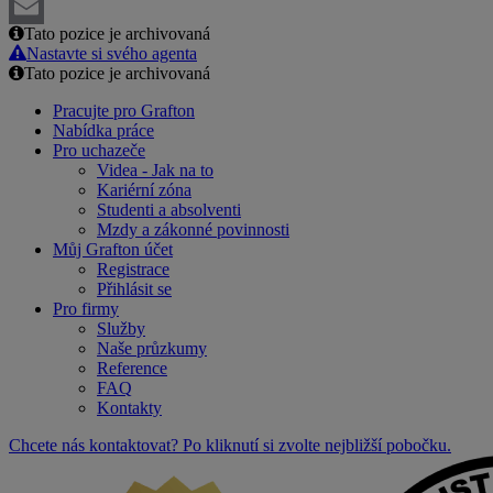
LinkedIn
Tato pozice je archivovaná
Email
Nastavte si svého agenta
Tato pozice je archivovaná
Pracujte pro Grafton
Nabídka práce
Pro uchazeče
Videa - Jak na to
Kariérní zóna
Studenti a absolventi
Mzdy a zákonné povinnosti
Můj Grafton účet
Registrace
Přihlásit se
Pro firmy
Služby
Naše průzkumy
Reference
FAQ
Kontakty
Chcete nás kontaktovat? Po kliknutí si zvolte nejbližší pobočku.