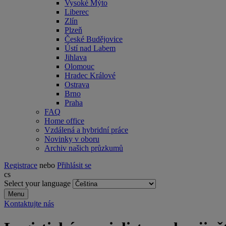
Vysoké Mýto
Liberec
Zlín
Plzeň
České Budějovice
Ústí nad Labem
Jihlava
Olomouc
Hradec Králové
Ostrava
Brno
Praha
FAQ
Home office
Vzdálená a hybridní práce
Novinky v oboru
Archiv našich průzkumů
Registrace
nebo
Přihlásit se
cs
Select your language
Menu
Kontaktujte nás