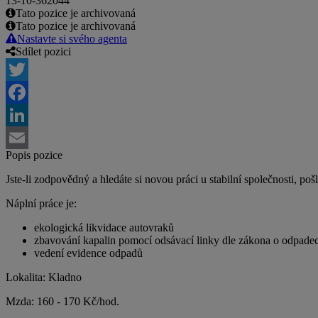
13-10-362044
Tato pozice je archivovaná
Tato pozice je archivovaná
Nastavte si svého agenta
Sdílet pozici
Twitter
Facebook
LinkedIn
Popis pozice
Email
Jste-li zodpovědný a hledáte si novou práci u stabilní společnosti, 
Náplní práce je:
ekologická likvidace autovraků
zbavování kapalin pomocí odsávací linky dle zákona o odpade
vedení evidence odpadů
Lokalita: Kladno
Mzda: 160 - 170 Kč/hod.