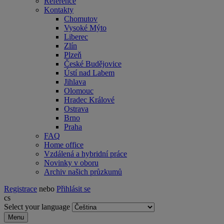
Reference
Kontakty
Chomutov
Vysoké Mýto
Liberec
Zlín
Plzeň
České Budějovice
Ústí nad Labem
Jihlava
Olomouc
Hradec Králové
Ostrava
Brno
Praha
FAQ
Home office
Vzdálená a hybridní práce
Novinky v oboru
Archiv našich průzkumů
Registrace
nebo
Přihlásit se
cs
Select your language
Menu