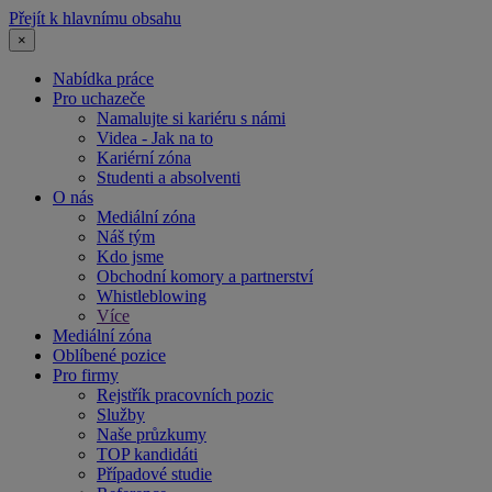
Přejít k hlavnímu obsahu
×
Nabídka práce
Pro uchazeče
Namalujte si kariéru s námi
Videa - Jak na to
Kariérní zóna
Studenti a absolventi
O nás
Mediální zóna
Náš tým
Kdo jsme
Obchodní komory a partnerství
Whistleblowing
Více
Mediální zóna
Oblíbené pozice
Pro firmy
Rejstřík pracovních pozic
Služby
Naše průzkumy
TOP kandidáti
Případové studie