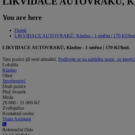
LIKVIDACE AUTOVRAKŮ, Kladn
You are here
Domů
LIKVIDACE AUTOVRAKŮ, Kladno - 1 směna | 170 Kč/hod
LIKVIDACE AUTOVRAKŮ, Kladno - 1 směna | 170 Kč/hod.
Tato pozice již není aktuální.
Podívejte se na nabídku pozic, ze kterýc
Lokalita
Kladno
Obor
Strojírenství
Druh pozice
Plný úvazek
Mzda
28 000 - 31 000 Kč
Zveřejněno
Kontaktní osoba
Team Assistant
Referenční číslo