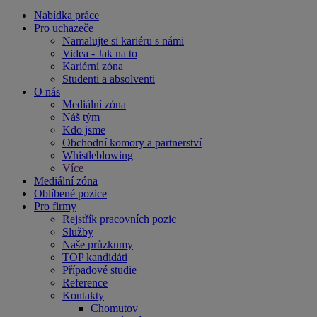
Nabídka práce
Pro uchazeče
Namalujte si kariéru s námi
Videa - Jak na to
Kariérní zóna
Studenti a absolventi
O nás
Mediální zóna
Náš tým
Kdo jsme
Obchodní komory a partnerství
Whistleblowing
Více
Mediální zóna
Oblíbené pozice
Pro firmy
Rejstřík pracovních pozic
Služby
Naše průzkumy
TOP kandidáti
Případové studie
Reference
Kontakty
Chomutov