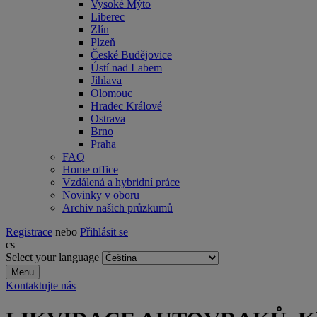
Vysoké Mýto
Liberec
Zlín
Plzeň
České Budějovice
Ústí nad Labem
Jihlava
Olomouc
Hradec Králové
Ostrava
Brno
Praha
FAQ
Home office
Vzdálená a hybridní práce
Novinky v oboru
Archiv našich průzkumů
Registrace
nebo
Přihlásit se
cs
Select your language
Menu
Kontaktujte nás