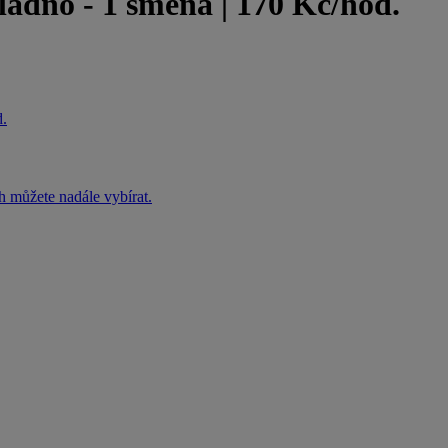
o - 1 směna | 170 Kč/hod.
.
h můžete nadále vybírat.