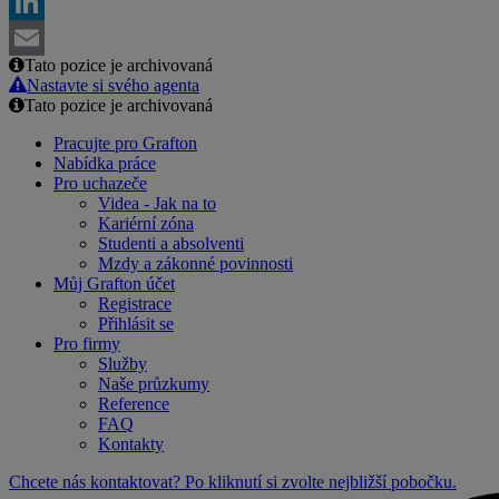
Facebook
LinkedIn
Tato pozice je archivovaná
Email
Nastavte si svého agenta
Tato pozice je archivovaná
Pracujte pro Grafton
Nabídka práce
Pro uchazeče
Videa - Jak na to
Kariérní zóna
Studenti a absolventi
Mzdy a zákonné povinnosti
Můj Grafton účet
Registrace
Přihlásit se
Pro firmy
Služby
Naše průzkumy
Reference
FAQ
Kontakty
Chcete nás kontaktovat? Po kliknutí si zvolte nejbližší pobočku.