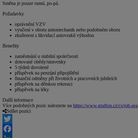
Směna je pouze ranní, po-pá.
Požadavky
oprávnění VZV
vyučení v oboru automechanik nebo podobném oboru
zkušenost s likvidací autovraků výhodou
Benefity
zaměstnání u stabilní společnosti
dotované obědy/stravenky
5 týdnů dovolené
příspěvek na penzijní připojištění
finanční odměny při životních a pracovních jubileích
příspěvek na dětskou rekreaci
příspěvek na léky
Další informace
Více podobných pozic naleznete na
https://www.grafton.cz/cs/job-sea
Sdílet pozici
Twitter