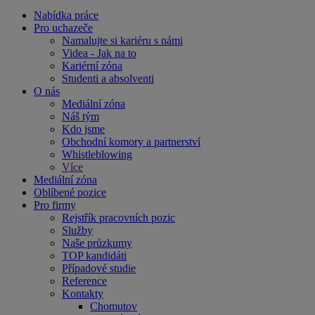
Nabídka práce
Pro uchazeče
Namalujte si kariéru s námi
Videa - Jak na to
Kariérní zóna
Studenti a absolventi
O nás
Mediální zóna
Náš tým
Kdo jsme
Obchodní komory a partnerství
Whistleblowing
Více
Mediální zóna
Oblíbené pozice
Pro firmy
Rejstřík pracovních pozic
Služby
Naše průzkumy
TOP kandidáti
Případové studie
Reference
Kontakty
Chomutov