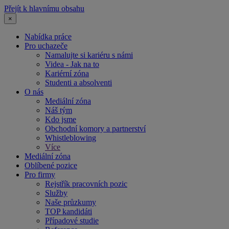
Přejít k hlavnímu obsahu
×
Nabídka práce
Pro uchazeče
Namalujte si kariéru s námi
Videa - Jak na to
Kariérní zóna
Studenti a absolventi
O nás
Mediální zóna
Náš tým
Kdo jsme
Obchodní komory a partnerství
Whistleblowing
Více
Mediální zóna
Oblíbené pozice
Pro firmy
Rejstřík pracovních pozic
Služby
Naše průzkumy
TOP kandidáti
Případové studie