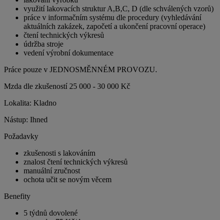
využití lakovacích struktur A,B,C, D (dle schválených vzorů)
práce v informačním systému dle procedury (vyhledávání
aktuálních zakázek, započetí a ukončení pracovní operace)
čtení technických výkresů
údržba stroje
vedení výrobní dokumentace
Práce pouze v JEDNOSMĚNNÉM PROVOZU.
Mzda dle zkušeností 25 000 - 30 000 Kč
Lokalita: Kladno
Nástup: Ihned
Požadavky
zkušenosti s lakováním
znalost čtení technických výkresů
manuální zručnost
ochota učit se novým věcem
Benefity
5 týdnů dovolené