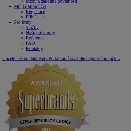
Mzdy a zákonné povinnosti
Můj Grafton účet
Registrace
Přihlásit se
Pro firmy
Služby
Naše průzkumy
Reference
FAQ
Kontakty
Chcete nás kontaktovat? Po kliknutí si zvolte nejbližší pobočku.