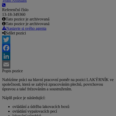
Team Assistant
Referenční číslo
13-18-349360
Tato pozice je archivovaná
Tato pozice je archivovaná
Nastavte si svého agenta
Sdílet pozici
Twitter
Facebook
LinkedIn
Popis pozice
Email
Nabízíme práci na hlavní pracovní poměr na pozici LAKÝRNÍK ve
společnosti, která se zabývá zpracováním plechů, povrchovou
úpravou a také frézováním a soustružením.
Náplň práce je následující:
ovládání a údržba lakovacích boxů
ovládání vypalovacích pecí
lakování výrobků