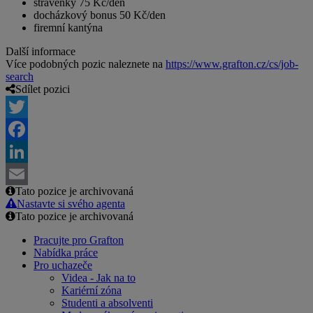
stravenky 75 Kč/den
docházkový bonus 50 Kč/den
firemní kantýna
Další informace
Více podobných pozic naleznete na
https://www.grafton.cz/cs/job-
search
Sdílet pozici
Twitter
Facebook
LinkedIn
Tato pozice je archivovaná
Email
Nastavte si svého agenta
Tato pozice je archivovaná
Pracujte pro Grafton
Nabídka práce
Pro uchazeče
Videa - Jak na to
Kariérní zóna
Studenti a absolventi