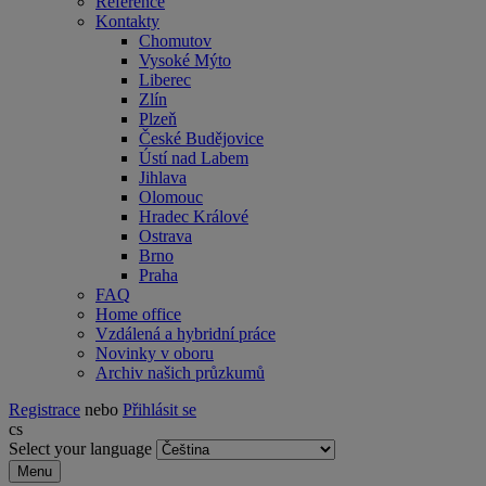
Reference
Kontakty
Chomutov
Vysoké Mýto
Liberec
Zlín
Plzeň
České Budějovice
Ústí nad Labem
Jihlava
Olomouc
Hradec Králové
Ostrava
Brno
Praha
FAQ
Home office
Vzdálená a hybridní práce
Novinky v oboru
Archiv našich průzkumů
Registrace
nebo
Přihlásit se
cs
Select your language
Menu