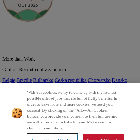
More than Work
Grafton Recruitment v zahraničí
Belgie
Brazílie
Bulharsko
Česká republika
Chorvatsko
Dánsko
Estonsko
Francie
Indie
Itálie
Kolumbie
Litva
Lotyšsko
Maďarsko
Mexiko
Německo
Nizozemsko
Norsko
Polsko
Portugalsko
With our cookies, we try to come up with the freshest
Rumunsko
Slovensko
Španělsko
Srbsko
Švýcarsko
Turecko
Velká
possible offer of jobs that are full of fluffy benefits. In
Británie
order to bake more and more cookies, we need your
consent. By clicking on the “Allow All Cookies”
©2026 Všechna práva vyhrazena Grafton Recruitment
button, you provide your consent to their full use and
we will know what to bake for you. Make your own
Ochrana osobních údajů
Zásady používání cookies
Všeobecné
choice to your liking.
podmínky
Digitální přístupnost
Інформація про обробку
персональних даних