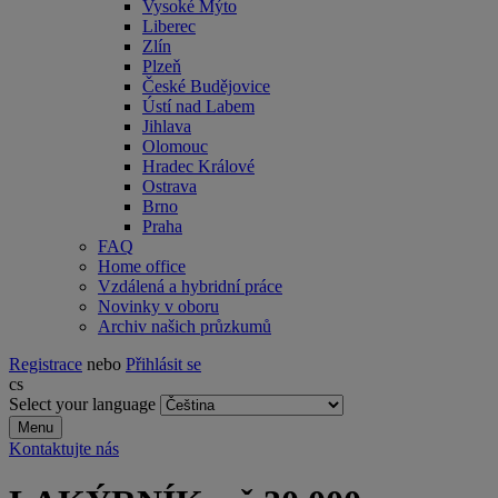
Vysoké Mýto
Liberec
Zlín
Plzeň
České Budějovice
Ústí nad Labem
Jihlava
Olomouc
Hradec Králové
Ostrava
Brno
Praha
FAQ
Home office
Vzdálená a hybridní práce
Novinky v oboru
Archiv našich průzkumů
Registrace
nebo
Přihlásit se
cs
Select your language
Menu
Kontaktujte nás