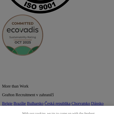
More than Work
Grafton Recruitment v zahraničí
Belgie
Brazílie
Bulharsko
Česká republika
Chorvatsko
Dánsko
Estonsko
Francie
Indie
Itálie
Kolumbie
Litva
Lotyšsko
Maďarsko
Mexiko
Německo
Nizozemsko
Norsko
Polsko
Portugalsko
With our cookies, we try to come up with the freshest