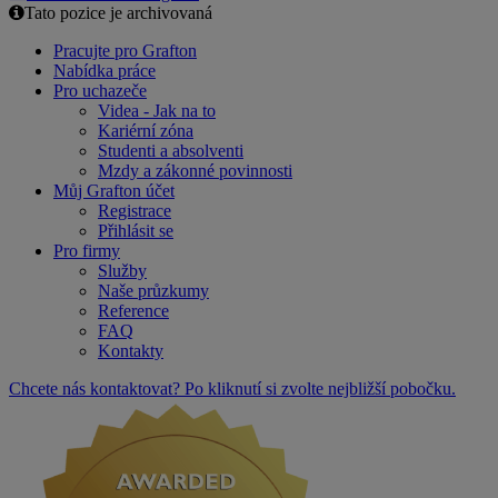
Tato pozice je archivovaná
Pracujte pro Grafton
Nabídka práce
Pro uchazeče
Videa - Jak na to
Kariérní zóna
Studenti a absolventi
Mzdy a zákonné povinnosti
Můj Grafton účet
Registrace
Přihlásit se
Pro firmy
Služby
Naše průzkumy
Reference
FAQ
Kontakty
Chcete nás kontaktovat? Po kliknutí si zvolte nejbližší pobočku.