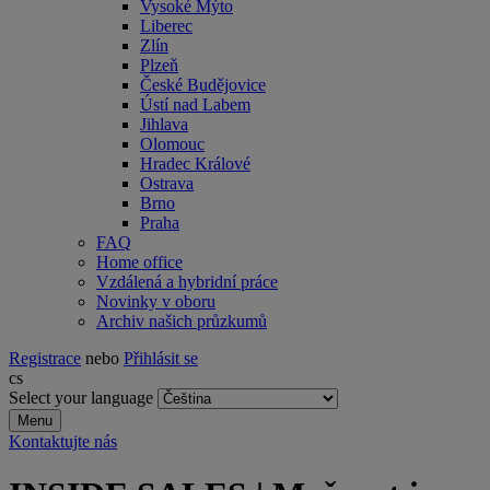
Vysoké Mýto
Liberec
Zlín
Plzeň
České Budějovice
Ústí nad Labem
Jihlava
Olomouc
Hradec Králové
Ostrava
Brno
Praha
FAQ
Home office
Vzdálená a hybridní práce
Novinky v oboru
Archiv našich průzkumů
Registrace
nebo
Přihlásit se
cs
Select your language
Menu
Kontaktujte nás