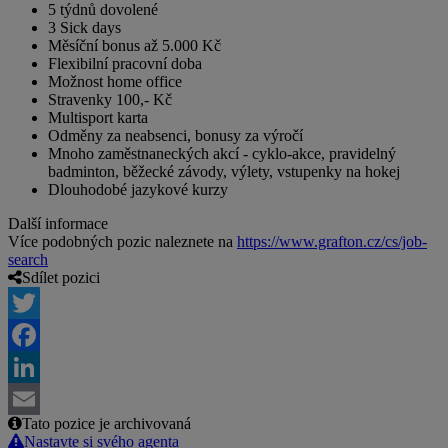
5 týdnů dovolené
3 Sick days
Měsíční bonus až 5.000 Kč
Flexibilní pracovní doba
Možnost home office
Stravenky 100,- Kč
Multisport karta
Odměny za neabsenci, bonusy za výročí
Mnoho zaměstnaneckých akcí - cyklo-akce, pravidelný
badminton, běžecké závody, výlety, vstupenky na hokej
Dlouhodobé jazykové kurzy
Další informace
Více podobných pozic naleznete na
https://www.grafton.cz/cs/job-
search
Sdílet pozici
Twitter
Facebook
LinkedIn
Tato pozice je archivovaná
Email
Nastavte si svého agenta