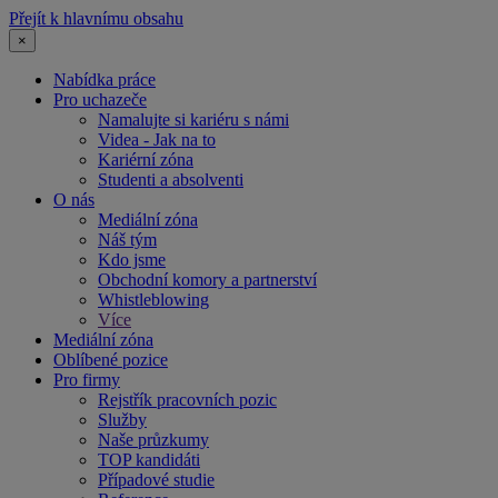
Přejít k hlavnímu obsahu
×
Nabídka práce
Pro uchazeče
Namalujte si kariéru s námi
Videa - Jak na to
Kariérní zóna
Studenti a absolventi
O nás
Mediální zóna
Náš tým
Kdo jsme
Obchodní komory a partnerství
Whistleblowing
Více
Mediální zóna
Oblíbené pozice
Pro firmy
Rejstřík pracovních pozic
Služby
Naše průzkumy
TOP kandidáti
Případové studie