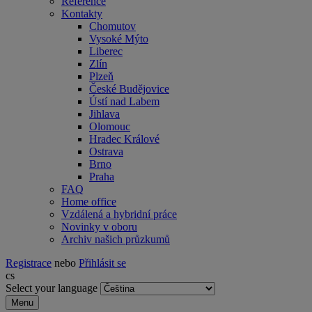
Reference
Kontakty
Chomutov
Vysoké Mýto
Liberec
Zlín
Plzeň
České Budějovice
Ústí nad Labem
Jihlava
Olomouc
Hradec Králové
Ostrava
Brno
Praha
FAQ
Home office
Vzdálená a hybridní práce
Novinky v oboru
Archiv našich průzkumů
Registrace
nebo
Přihlásit se
cs
Select your language
Menu