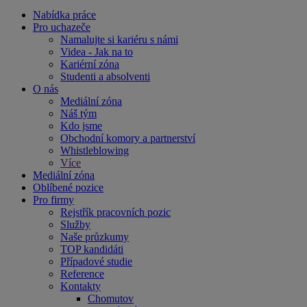
Nabídka práce
Pro uchazeče
Namalujte si kariéru s námi
Videa - Jak na to
Kariérní zóna
Studenti a absolventi
O nás
Mediální zóna
Náš tým
Kdo jsme
Obchodní komory a partnerství
Whistleblowing
Více
Mediální zóna
Oblíbené pozice
Pro firmy
Rejstřík pracovních pozic
Služby
Naše průzkumy
TOP kandidáti
Případové studie
Reference
Kontakty
Chomutov