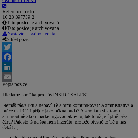
Ostřanská Tereza
Referenční číslo
16-23-397739-2
Tato pozice je archivovaná
Tato pozice je archivovaná
Nastavte si svého agenta
Sdílet pozici
Twitter
Facebook
LinkedIn
Popis pozice
Email
Hledáme parťáka pro náš INSIDE SALES!
Nemáš rád/a lidi a nebaví Tě s nimi komunikovat? Administrativa a
práce na PC Ti přijde jako pěkná nuda? A sem tam si k tomu
střihnout nějakou marketingovou aktivitu, tak to už je úplně přes
čáru? Pak stojíš na špatném inzerátu, protože přesně to Tě u nás
čeká! :-)
Na této pozici budeš v kontaktu s lidmi na denní bázi -