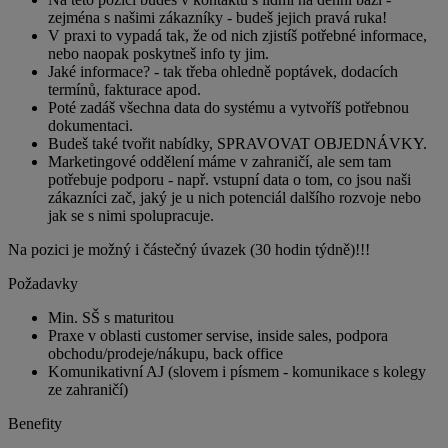
zejména s našimi zákazníky - budeš jejich pravá ruka!
V praxi to vypadá tak, že od nich zjistíš potřebné informace,
nebo naopak poskytneš info ty jim.
Jaké informace? - tak třeba ohledně poptávek, dodacích
termínů, fakturace apod.
Poté zadáš všechna data do systému a vytvoříš potřebnou
dokumentaci.
Budeš také tvořit nabídky, SPRAVOVAT OBJEDNÁVKY.
Marketingové oddělení máme v zahraničí, ale sem tam
potřebuje podporu - např. vstupní data o tom, co jsou naši
zákazníci zač, jaký je u nich potenciál dalšího rozvoje nebo
jak se s nimi spolupracuje.
Na pozici je možný i částečný úvazek (30 hodin týdně)!!!
Požadavky
Min. SŠ s maturitou
Praxe v oblasti customer servise, inside sales, podpora
obchodu/prodeje/nákupu, back office
Komunikativní AJ (slovem i písmem - komunikace s kolegy
ze zahraničí)
Benefity