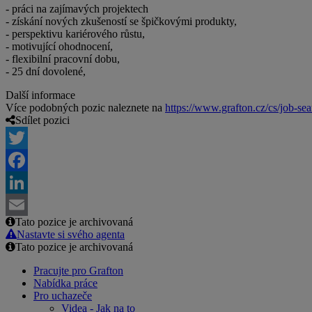
- práci na zajímavých projektech
- získání nových zkušeností se špičkovými produkty,
- perspektivu kariérového růstu,
- motivující ohodnocení,
- flexibilní pracovní dobu,
- 25 dní dovolené,
Další informace
Více podobných pozic naleznete na
https://www.grafton.cz/cs/job-sea
Sdílet pozici
Twitter
Facebook
LinkedIn
Tato pozice je archivovaná
Email
Nastavte si svého agenta
Tato pozice je archivovaná
Pracujte pro Grafton
Nabídka práce
Pro uchazeče
Videa - Jak na to