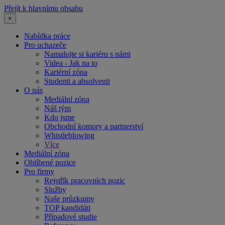
Přejít k hlavnímu obsahu
×
Nabídka práce
Pro uchazeče
Namalujte si kariéru s námi
Videa - Jak na to
Kariérní zóna
Studenti a absolventi
O nás
Mediální zóna
Náš tým
Kdo jsme
Obchodní komory a partnerství
Whistleblowing
Více
Mediální zóna
Oblíbené pozice
Pro firmy
Rejstřík pracovních pozic
Služby
Naše průzkumy
TOP kandidáti
Případové studie