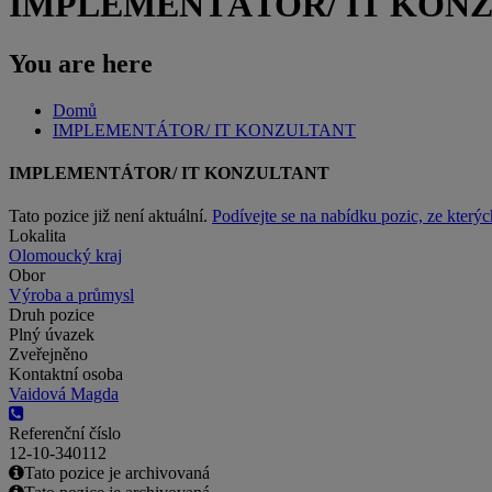
IMPLEMENTÁTOR/ IT KON
You are here
Domů
IMPLEMENTÁTOR/ IT KONZULTANT
IMPLEMENTÁTOR/ IT KONZULTANT
Tato pozice již není aktuální.
Podívejte se na nabídku pozic, ze kterýc
Lokalita
Olomoucký kraj
Obor
Výroba a průmysl
Druh pozice
Plný úvazek
Zveřejněno
Kontaktní osoba
Vaidová Magda
Referenční číslo
12-10-340112
Tato pozice je archivovaná