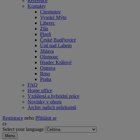
Reference
Kontakty
Chomutov
Vysoké Mýto
Liberec
Zlín
Plzeň
České Budějovice
Ústí nad Labem
Jihlava
Olomouc
Hradec Králové
Ostrava
Brno
Praha
FAQ
Home office
Vzdálená a hybridní práce
Novinky v oboru
Archiv našich průzkumů
Registrace
nebo
Přihlásit se
cs
Select your language
Menu