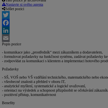
Tato pozice je archivovaná
Nastavte si svého agenta
Sdílet pozici
Twitter
Facebook
LinkedIn
Popis pozice
Email
- komunikace jako „prostředník“ mezi zákazníkem a dodavatelem,
- formulovat požadavky na funkčnost systému, zadávat požadavky ke z
- zodpovídat za komunikaci s klientem a implementaci hotového produ
Požadavky
- SŠ, VOŠ nebo VŠ vzdělání technického, matematického nebo eko
- všeobecné znalosti a přehled v oboru IT,
- analytické myšlení, systematické a logické uvažovaní,
- orientaci na výsledek a schopnost přizpůsobit se očekávání zákazník
- pozitivní přístup, komunikativnost
Benefity