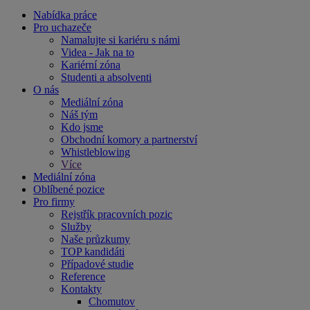
Nabídka práce
Pro uchazeče
Namalujte si kariéru s námi
Videa - Jak na to
Kariérní zóna
Studenti a absolventi
O nás
Mediální zóna
Náš tým
Kdo jsme
Obchodní komory a partnerství
Whistleblowing
Více
Mediální zóna
Oblíbené pozice
Pro firmy
Rejstřík pracovních pozic
Služby
Naše průzkumy
TOP kandidáti
Případové studie
Reference
Kontakty
Chomutov