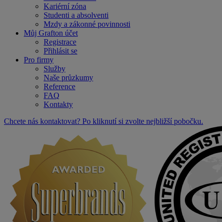
Kariérní zóna
Studenti a absolventi
Mzdy a zákonné povinnosti
Můj Grafton účet
Registrace
Přihlásit se
Pro firmy
Služby
Naše průzkumy
Reference
FAQ
Kontakty
Chcete nás kontaktovat? Po kliknutí si zvolte nejbližší pobočku.