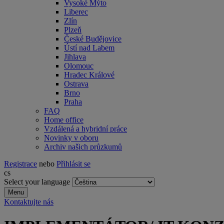
Vysoké Mýto
Liberec
Zlín
Plzeň
České Budějovice
Ústí nad Labem
Jihlava
Olomouc
Hradec Králové
Ostrava
Brno
Praha
FAQ
Home office
Vzdálená a hybridní práce
Novinky v oboru
Archiv našich průzkumů
Registrace
nebo
Přihlásit se
cs
Select your language
Menu
Kontaktujte nás