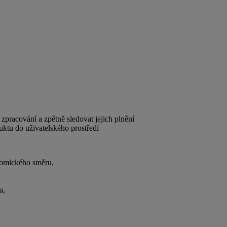
pracování a zpětně sledovat jejich plnění
ktu do uživatelského prostředí
nomického směru,
a,