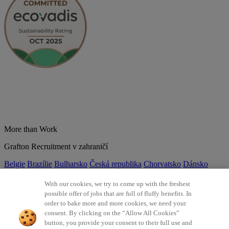
More than Work
Grafton Recruitment v zahraničí
Belgie
Brazílie
Bulharsko
Česká republika
Chorvatsko
Dánsko
Estonsko
Francie
Indie
Itálie
Kolumbie
Litva
Lotyšsko
Maďarsko
Mexiko
Německo
Nizozemsko
Norsko
Polsko
Portugalsko
With our cookies, we try to come up with the freshest
Rumunsko
Slovensko
Španělsko
Srbsko
Švýcarsko
Turecko
Velká
possible offer of jobs that are full of fluffy benefits. In
Británie
order to bake more and more cookies, we need your
consent. By clicking on the “Allow All Cookies”
©2026 Všechna práva vyhrazena Grafton Recruitment
button, you provide your consent to their full use and