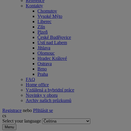
Reference
Kontakty
Chomutov
Vysoké Mýto
Liberec
Zlín
Plzeň
České Budějovice
Ústí nad Labem
Jihlava
Olomouc
Hradec Králové
Ostrava
Brno
Praha
FAQ
Home office
Vzdálená a hybridní práce
Novinky v oboru
Archiv našich průzkumů
Registrace
nebo
Přihlásit se
cs
Select your language
Menu