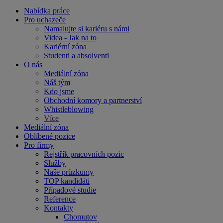
Nabídka práce
Pro uchazeče
Namalujte si kariéru s námi
Videa - Jak na to
Kariérní zóna
Studenti a absolventi
O nás
Mediální zóna
Náš tým
Kdo jsme
Obchodní komory a partnerství
Whistleblowing
Více
Mediální zóna
Oblíbené pozice
Pro firmy
Rejstřík pracovních pozic
Služby
Naše průzkumy
TOP kandidáti
Případové studie
Reference
Kontakty
Chomutov