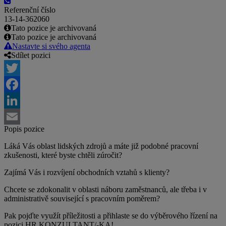
Referenční číslo
13-14-362060
Tato pozice je archivovaná
Tato pozice je archivovaná
Nastavte si svého agenta
Sdílet pozici
Twitter
Facebook
LinkedIn
Popis pozice
Email
Láká Vás oblast lidských zdrojů a máte již podobné pracovní
zkušenosti, které byste chtěli zúročit?
Zajímá Vás i rozvíjení obchodních vztahů s klienty?
Chcete se zdokonalit v oblasti náboru zaměstnanců, ale třeba i v
administrativě související s pracovním poměrem?
Pak pojďte využít příležitosti a přihlaste se do výběrového řízení na
pozici HR KONZULTANT/-KA!