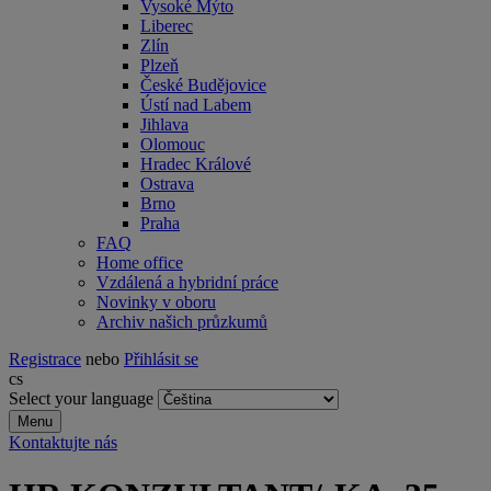
Vysoké Mýto
Liberec
Zlín
Plzeň
České Budějovice
Ústí nad Labem
Jihlava
Olomouc
Hradec Králové
Ostrava
Brno
Praha
FAQ
Home office
Vzdálená a hybridní práce
Novinky v oboru
Archiv našich průzkumů
Registrace
nebo
Přihlásit se
cs
Select your language
Menu
Kontaktujte nás