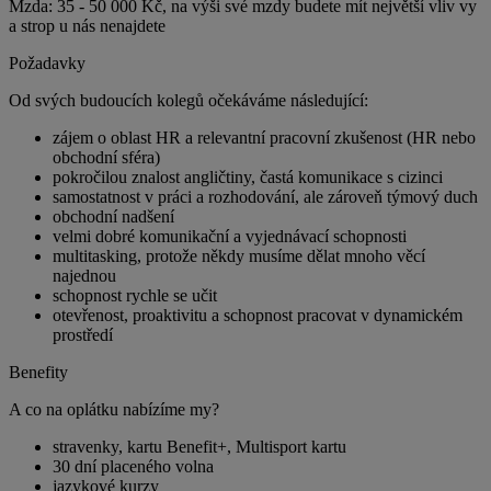
Mzda: 35 - 50 000 Kč, na výši své mzdy budete mít největší vliv vy
a strop u nás nenajdete
Požadavky
Od svých budoucích kolegů očekáváme následující:
zájem o oblast HR a relevantní pracovní zkušenost (HR nebo
obchodní sféra)
pokročilou znalost angličtiny, častá komunikace s cizinci
samostatnost v práci a rozhodování, ale zároveň týmový duch
obchodní nadšení
velmi dobré komunikační a vyjednávací schopnosti
multitasking, protože někdy musíme dělat mnoho věcí
najednou
schopnost rychle se učit
otevřenost, proaktivitu a schopnost pracovat v dynamickém
prostředí
Benefity
A co na oplátku nabízíme my?
stravenky, kartu Benefit+, Multisport kartu
30 dní placeného volna
jazykové kurzy