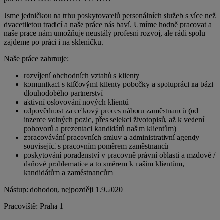
Jsme jedničkou na trhu poskytovatelů personálních služeb s více než
dvacetiletou tradicí a naše práce nás baví. Umíme hodně pracovat a
naše práce nám umožňuje neustálý profesní rozvoj, ale rádi spolu
zajdeme po práci i na skleničku.
Naše práce zahrnuje:
rozvíjení obchodních vztahů s klienty
komunikaci s klíčovými klienty pobočky a spolupráci na bázi
dlouhodobého partnerství
aktivní oslovování nových klientů
odpovědnost za celkový proces náboru zaměstnanců (od
inzerce volných pozic, přes selekci životopisů, až k vedení
pohovorů a prezentaci kandidátů našim klientům)
zpracovávání pracovních smluv a administrativní agendy
související s pracovním poměrem zaměstnanců
poskytování poradenství v pracovně právní oblasti a mzdové /
daňové problematice a to směrem k našim klientům,
kandidátům a zaměstnancům
Nástup: dohodou, nejpozději 1.9.2020
Pracoviště: Praha 1