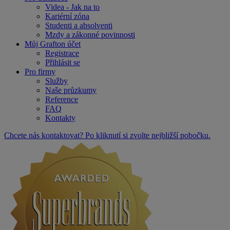
Videa - Jak na to
Kariérní zóna
Studenti a absolventi
Mzdy a zákonné povinnosti
Můj Grafton účet
Registrace
Přihlásit se
Pro firmy
Služby
Naše průzkumy
Reference
FAQ
Kontakty
Chcete nás kontaktovat? Po kliknutí si zvolte nejbližší pobočku.