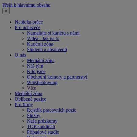
Přejít k hlavnímu obsahu
×
Nabídka práce
Pro uchazeče
Namalujte si kariéru s námi
Videa - Jak na to
Kariérní zóna
Studenti a absolventi
O nás
Mediální zóna
Náš tým
Kdo jsme
Obchodní komory a partnerství
Whistleblowing
Více
Mediální zóna
Oblíbené pozice
Pro firmy
Rejstřík pracovních pozic
Služby
Naše průzkumy
TOP kandidáti
Případové studie