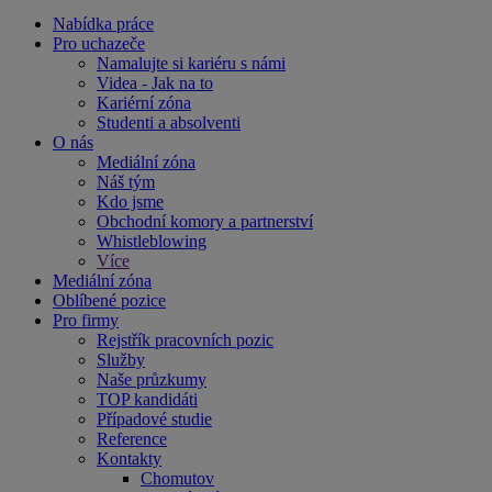
Nabídka práce
Pro uchazeče
Namalujte si kariéru s námi
Videa - Jak na to
Kariérní zóna
Studenti a absolventi
O nás
Mediální zóna
Náš tým
Kdo jsme
Obchodní komory a partnerství
Whistleblowing
Více
Mediální zóna
Oblíbené pozice
Pro firmy
Rejstřík pracovních pozic
Služby
Naše průzkumy
TOP kandidáti
Případové studie
Reference
Kontakty
Chomutov