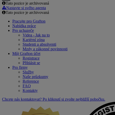
Tato pozice je archivovaná
Email
Nastavte si svého agenta
Tato pozice je archivovaná
Pracujte pro Grafton
Nabídka práce
Pro uchazeče
Videa - Jak na to
Kariérní zóna
Studenti a absolventi
Mzdy a zákonné povinnosti
Můj Grafton účet
Registrace
Přihlásit se
Pro firmy
Služby
Naše průzkumy
Reference
FAQ
Kontakty
Chcete nás kontaktovat? Po kliknutí si zvolte nejbližší pobočku.