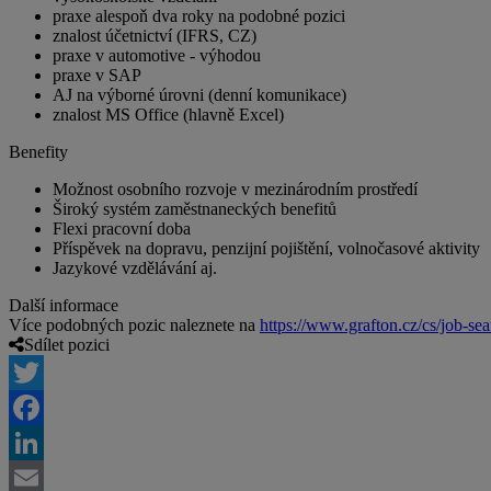
praxe alespoň dva roky na podobné pozici
znalost účetnictví (IFRS, CZ)
praxe v automotive - výhodou
praxe v SAP
AJ na výborné úrovni (denní komunikace)
znalost MS Office (hlavně Excel)
Benefity
Možnost osobního rozvoje v mezinárodním prostředí
Široký systém zaměstnaneckých benefitů
Flexi pracovní doba
Příspěvek na dopravu, penzijní pojištění, volnočasové aktivity
Jazykové vzdělávání aj.
Další informace
Více podobných pozic naleznete na
https://www.grafton.cz/cs/job-sea
Sdílet pozici
Twitter
Facebook
LinkedIn