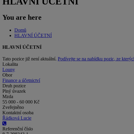
HLAVNÍ ÚČETNÍ
You are here
Domů
HLAVNÍ ÚČETNÍ
HLAVNÍ ÚČETNÍ
Tato pozice již není aktuální.
Podívejte se na nabídku pozic, ze kterýc
Lokalita
Louny
Obor
Finance a účetnictví
Druh pozice
Plný úvazek
Mzda
55 000 - 60 000 Kč
Zveřejněno
Kontaktní osoba
Řádková Lucie
Referenční číslo