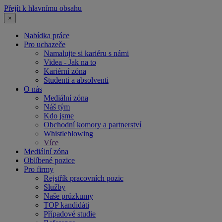
Přejít k hlavnímu obsahu
×
Nabídka práce
Pro uchazeče
Namalujte si kariéru s námi
Videa - Jak na to
Kariérní zóna
Studenti a absolventi
O nás
Mediální zóna
Náš tým
Kdo jsme
Obchodní komory a partnerství
Whistleblowing
Více
Mediální zóna
Oblíbené pozice
Pro firmy
Rejstřík pracovních pozic
Služby
Naše průzkumy
TOP kandidáti
Případové studie