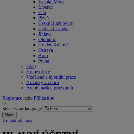
Vysoké Mýto
Liberec
Zlín
Plzeň
České Budějovice
Ústí nad Labem
Jihlava
Olomouc
Hradec Králové
Ostrava
Brno
Praha
FAQ
Home office
Vzdálená a hybridní práce
Novinky v oboru
Archiv našich průzkumů
Registrace
nebo
Přihlásit se
cs
Select your language
Menu
Kontaktujte nás