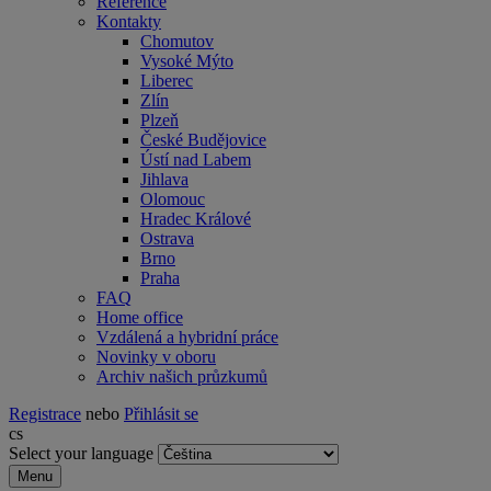
Reference
Kontakty
Chomutov
Vysoké Mýto
Liberec
Zlín
Plzeň
České Budějovice
Ústí nad Labem
Jihlava
Olomouc
Hradec Králové
Ostrava
Brno
Praha
FAQ
Home office
Vzdálená a hybridní práce
Novinky v oboru
Archiv našich průzkumů
Registrace
nebo
Přihlásit se
cs
Select your language
Menu