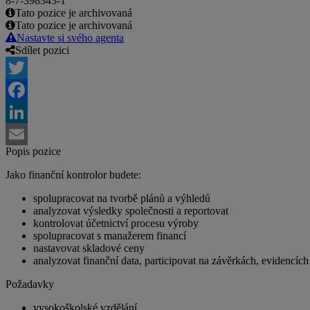
8-7-398343-1
Tato pozice je archivovaná
Tato pozice je archivovaná
Nastavte si svého agenta
Sdílet pozici
Twitter
Facebook
LinkedIn
Popis pozice
Email
Jako finanční kontrolor budete:
spolupracovat na tvorbě plánů a výhledů
analyzovat výsledky společnosti a reportovat
kontrolovat účetnictví procesu výroby
spolupracovat s manažerem financí
nastavovat skladové ceny
analyzovat finanční data, participovat na závěrkách, evidencích
Požadavky
vysokoškolské vzdělání