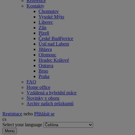
Reference
Kontakty
Chomutov
Vysoké Mýto
Liberec
Zlín
Plzeň
České Budějovice
Ústí nad Labem
Jihlava
Olomouc
Hradec Králové
Ostrava
Brno
Praha
FAQ
Home office
Vzdálená a hybridní práce
Novinky v oboru
Archiv našich průzkumů
Registrace
nebo
Přihlásit se
cs
Select your language
Menu