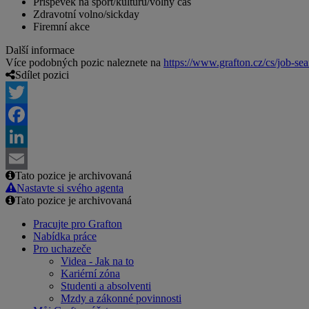
Příspěvek na sport/kulturu/volný čas
Zdravotní volno/sickday
Firemní akce
Další informace
Více podobných pozic naleznete na
https://www.grafton.cz/cs/job-sea
Sdílet pozici
Twitter
Facebook
LinkedIn
Tato pozice je archivovaná
Email
Nastavte si svého agenta
Tato pozice je archivovaná
Pracujte pro Grafton
Nabídka práce
Pro uchazeče
Videa - Jak na to
Kariérní zóna
Studenti a absolventi
Mzdy a zákonné povinnosti