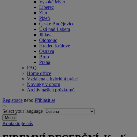
Vysoké Mýto
Liberec
Zlín
Plzeň
České Budějovice
Ústí nad Labem
Jihlava
Olomouc
Hradec Králové
Ostrava
Brno
Praha
FAQ
Home office
Vzdálená a hybridní práce
Novinky v oboru
Archiv našich průzkumů
Registrace
nebo
Přihlásit se
cs
Select your language
Menu
Kontaktujte nás