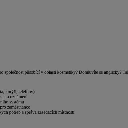
ro společnost působící v oblasti kosmetiky? Domluvíte se anglicky? Ta
a, kurýři, telefony)
ánek a oznámení
rního systému
í pro zaměstnance
kých potřeb a správa zasedacích místností