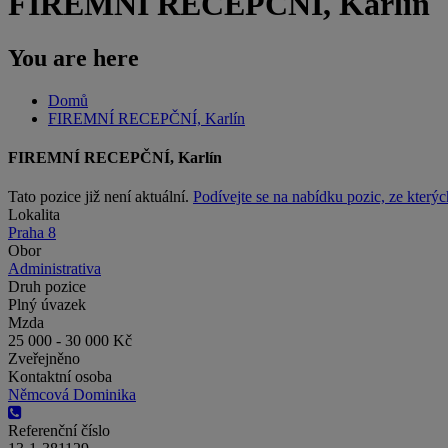
FIREMNÍ RECEPČNÍ, Karlín
You are here
Domů
FIREMNÍ RECEPČNÍ, Karlín
FIREMNÍ RECEPČNÍ, Karlín
Tato pozice již není aktuální.
Podívejte se na nabídku pozic, ze kterýc
Lokalita
Praha 8
Obor
Administrativa
Druh pozice
Plný úvazek
Mzda
25 000 - 30 000 Kč
Zveřejněno
Kontaktní osoba
Němcová Dominika
Referenční číslo