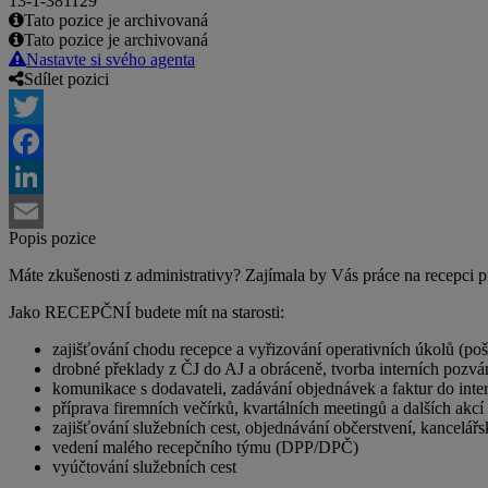
13-1-381129
Tato pozice je archivovaná
Tato pozice je archivovaná
Nastavte si svého agenta
Sdílet pozici
Twitter
Facebook
LinkedIn
Popis pozice
Email
Máte zkušenosti z administrativy? Zajímala by Vás práce na recepci p
Jako RECEPČNÍ budete mít na starosti:
zajišťování chodu recepce a vyřizování operativních úkolů (pošt
drobné překlady z ČJ do AJ a obráceně, tvorba interních pozv
komunikace s dodavateli, zadávání objednávek a faktur do inte
příprava firemních večírků, kvartálních meetingů a dalších akc
zajišťování služebních cest, objednávání občerstvení, kancelářs
vedení malého recepčního týmu (DPP/DPČ)
vyúčtování služebních cest