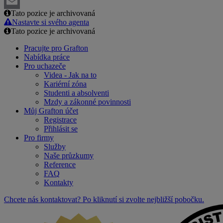
LinkedIn
Tato pozice je archivovaná
Email
Nastavte si svého agenta
Tato pozice je archivovaná
Pracujte pro Grafton
Nabídka práce
Pro uchazeče
Videa - Jak na to
Kariérní zóna
Studenti a absolventi
Mzdy a zákonné povinnosti
Můj Grafton účet
Registrace
Přihlásit se
Pro firmy
Služby
Naše průzkumy
Reference
FAQ
Kontakty
Chcete nás kontaktovat? Po kliknutí si zvolte nejbližší pobočku.