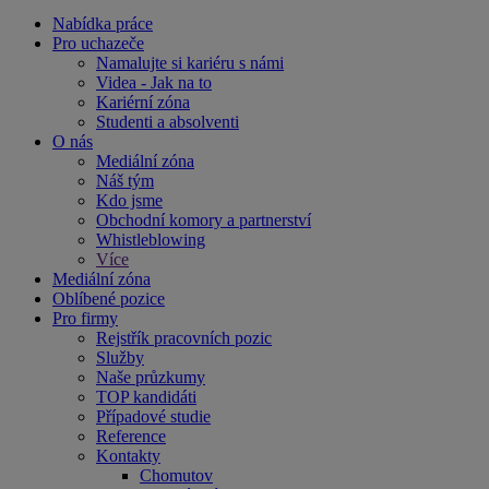
Nabídka práce
Pro uchazeče
Namalujte si kariéru s námi
Videa - Jak na to
Kariérní zóna
Studenti a absolventi
O nás
Mediální zóna
Náš tým
Kdo jsme
Obchodní komory a partnerství
Whistleblowing
Více
Mediální zóna
Oblíbené pozice
Pro firmy
Rejstřík pracovních pozic
Služby
Naše průzkumy
TOP kandidáti
Případové studie
Reference
Kontakty
Chomutov