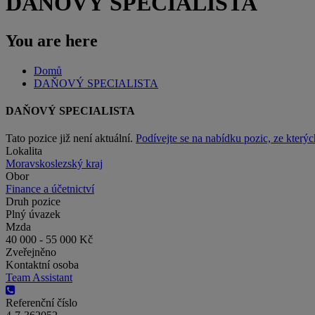
DAŇOVÝ SPECIALISTA
You are here
Domů
DAŇOVÝ SPECIALISTA
DAŇOVÝ SPECIALISTA
Tato pozice již není aktuální.
Podívejte se na nabídku pozic, ze kterýc
Lokalita
Moravskoslezský kraj
Obor
Finance a účetnictví
Druh pozice
Plný úvazek
Mzda
40 000 - 55 000 Kč
Zveřejněno
Kontaktní osoba
Team Assistant
Referenční číslo