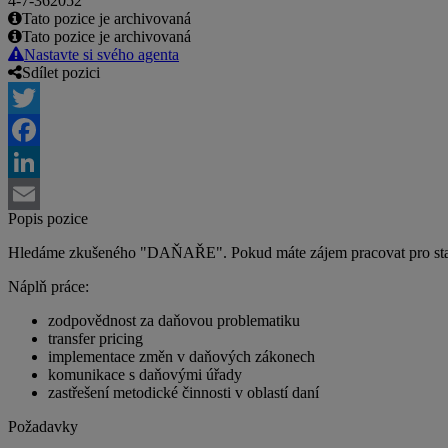
4-7-362052
Tato pozice je archivovaná
Tato pozice je archivovaná
Nastavte si svého agenta
Sdílet pozici
Twitter
Facebook
LinkedIn
Popis pozice
Email
Hledáme zkušeného "DAŇAŘE". Pokud máte zájem pracovat pro sta
Náplň práce:
zodpovědnost za daňovou problematiku
transfer pricing
implementace změn v daňových zákonech
komunikace s daňovými úřady
zastřešení metodické činnosti v oblastí daní
Požadavky