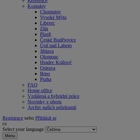
Reference
Kontakty
Chomutov
Vysoké Mýto
Liberec
Zlín
Plzeň
České Budějovice
Ústí nad Labem
Jihlava
Olomouc
Hradec Králové
Ostrava
Brno
Praha
FAQ
Home office
Vzdálená a hybridní práce
Novinky v oboru
Archiv našich průzkumů
Registrace
nebo
Přihlásit se
cs
Select your language
Menu