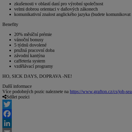
zkušenosti v oblastí daní pro výrobní společnost
velmi dobrou orientaci v daňových zákonech
komunikativní znalost anglického jazyka (budete komunikovat
Benefity
20% měsíční prémie
vánoční bonusy
5 týdnů dovolené
pružná pracovní doba
závodní kantýna
caffeteria system
vzdělávací programy
HO, SICK DAYS, DOPRAVA -NE!
Další informace
Více podobných pozic naleznete na
https://www.grafton.cz/cs/job-sea
Sdílet pozici
Twitter
Facebook