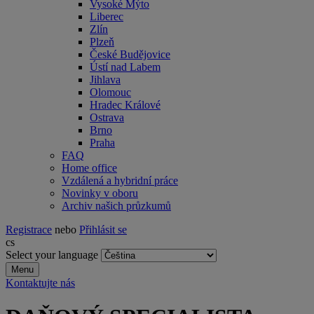
Vysoké Mýto
Liberec
Zlín
Plzeň
České Budějovice
Ústí nad Labem
Jihlava
Olomouc
Hradec Králové
Ostrava
Brno
Praha
FAQ
Home office
Vzdálená a hybridní práce
Novinky v oboru
Archiv našich průzkumů
Registrace
nebo
Přihlásit se
cs
Select your language
Menu
Kontaktujte nás