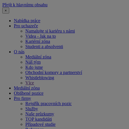
Přejít k hlavnímu obsahu
×
Nabídka práce
Pro uchazeče
Namalujte si kariéru s námi
Videa - Jak na to
Kariérní zóna
Studenti a absolventi
O nás
Mediální zóna
Náš tým
Kdo jsme
Obchodní komory a partnerství
Whistleblowing
Více
Mediální zóna
Oblíbené pozice
Pro firmy
Rejstřík pracovních pozic
Služby
Naše průzkumy
TOP kandidáti
Případové studie