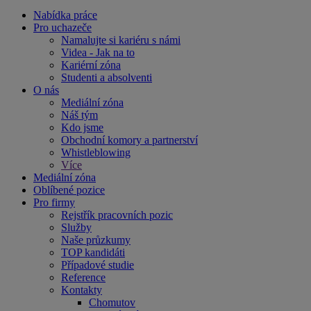
Nabídka práce
Pro uchazeče
Namalujte si kariéru s námi
Videa - Jak na to
Kariérní zóna
Studenti a absolventi
O nás
Mediální zóna
Náš tým
Kdo jsme
Obchodní komory a partnerství
Whistleblowing
Více
Mediální zóna
Oblíbené pozice
Pro firmy
Rejstřík pracovních pozic
Služby
Naše průzkumy
TOP kandidáti
Případové studie
Reference
Kontakty
Chomutov