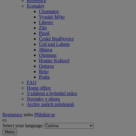
Reference
Kontakty
Chomutov
Vysoké Mýto
Liberec
Zlín
Plzeň
České Budějovice
Ústí nad Labem
Jihlava
Olomouc
Hradec Králové
Ostrava
Brno
Praha
FAQ
Home office
Vzdálená a hybridní práce
Novinky v oboru
Archiv našich průzkumů
Registrace
nebo
Přihlásit se
cs
Select your language
Menu