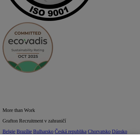
More than Work
Grafton Recruitment v zahraničí
Belgie
Brazílie
Bulharsko
Česká republika
Chorvatsko
Dánsko
Estonsko
Francie
Indie
Itálie
Kolumbie
Litva
Lotyšsko
Maďarsko