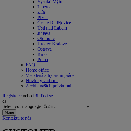
Vysoké Mýto
Liberec
Zlín
Plzeň
České Budějovice
Ústí nad Labem
Jihlava
Olomouc
Hradec Králové
Ostrava
Brno
Praha
FAQ
Home office
Vzdálená a hybridní práce
Novinky v oboru
Archiv našich průzkumů
Registrace
nebo
Přihlásit se
cs
Select your language
Menu
Kontaktujte nás