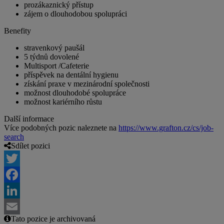
prozákaznický přístup
zájem o dlouhodobou spolupráci
Benefity
stravenkový paušál
5 týdnů dovolené
Multisport /Cafeterie
příspěvek na dentální hygienu
získání praxe v mezinárodní společnosti
možnost dlouhodobé spolupráce
možnost kariérního růstu
Další informace
Více podobných pozic naleznete na
https://www.grafton.cz/cs/job-
search
Sdílet pozici
Twitter
Facebook
LinkedIn
Tato pozice je archivovaná
Email