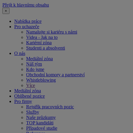
Přejít k hlavnímu obsahu
×
Nabídka práce
Pro uchazeče
Namalujte si kariéru s námi
Videa - Jak na to
Kariérní zóna
Studenti a absolventi
O nás
Mediální zóna
Náš tým
Kdo jsme
Obchodní komory a partnerství
Whistleblowing
Více
Mediální zóna
Oblíbené pozice
Pro firmy
Rejstřík pracovních pozic
Služby
Naše průzkumy
TOP kandidáti
Případové studie