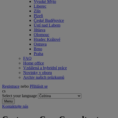
Vysoké Mýto
Liberec
Zlín
Plzeň
České Budějovice
Ústí nad Labem
Jihlava
Olomouc
Hradec Králové
Ostrava
Brno
Praha
FAQ
Home office
Vzdálená a hybridní práce
Novinky v oboru
Archiv našich průzkumů
Registrace
nebo
Přihlásit se
cs
Select your language
Menu
Kontaktujte nás