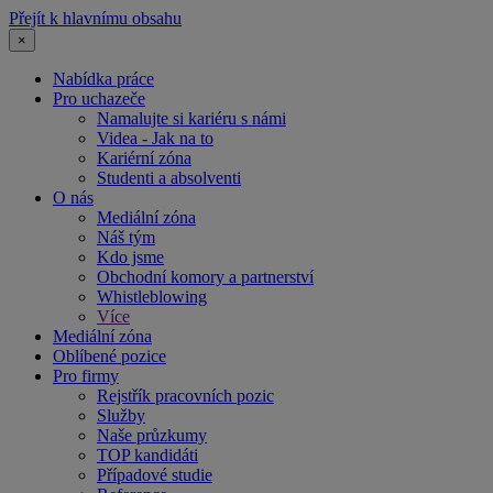
Přejít k hlavnímu obsahu
×
Nabídka práce
Pro uchazeče
Namalujte si kariéru s námi
Videa - Jak na to
Kariérní zóna
Studenti a absolventi
O nás
Mediální zóna
Náš tým
Kdo jsme
Obchodní komory a partnerství
Whistleblowing
Více
Mediální zóna
Oblíbené pozice
Pro firmy
Rejstřík pracovních pozic
Služby
Naše průzkumy
TOP kandidáti
Případové studie